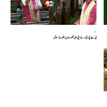
بہار
بی جے پی لیڈر نے اپنی ہی حکومت پر اٹھائے سوال