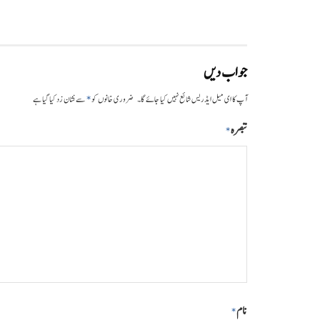
جواب دیں
*
آپ کا ای میل ایڈریس شائع نہیں کیا جائے گا۔
ضروری خانوں کو
سے نشان زد کیا گیا ہے
تبصرہ
*
نام
*