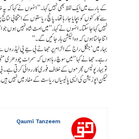
کے بارے میں ایک لفظ بھی نہیں کہا۔‘‘ انہوں نے کہا کہ یہ
سے کارکنوں کو بچایا جا رہا تھا۔پانچ ریاستوں کے انتخابی نتائ
نہیں کہا جا سکتا۔ انہوں نے کہا، ’’میں امت شاہ نہیں ہوں 
اتنا جانتا ہوں کہ وہ الیکشن ہار جائیں گے۔‘‘
بہار میں ‘جنگل راج کے الزام پر جھا نے بی جے پی لیڈروں سے
رہے۔ جھا نے کہا ’’میں سوچ رہا ہوں کہ سمراٹ چودھری منی 
تو بہار پولیس مجرموں کے خلاف فوری کارروائی کرتی ہے۔ بی ج
لیکن اپوزیشن کی ایسی پالیسیاں ریاست کے مفاد میں نہیں ہیں
Qaumi Tanzeem