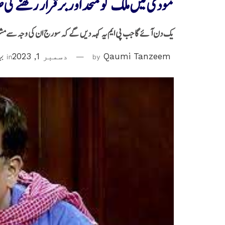
مودی میں ملک کو متحد اور برقرار رکھنے کی
یک دن آئے گا جب پی ایم یہ کہہ دیں گے کہ سورج ان کی وجہ سے م
Qaumi Tanzeem
by
دسمبر 1, 2023
in
بہ