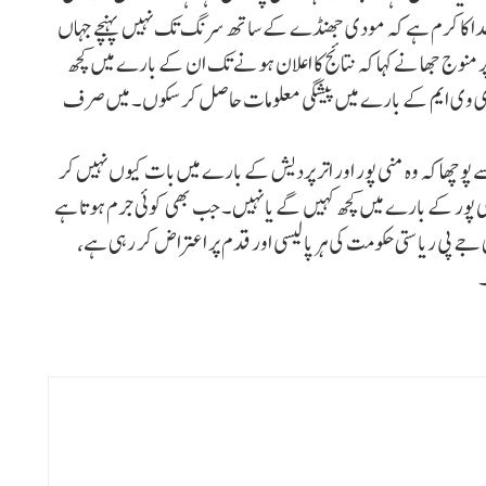
 خدا کا کرم ہے کہ مودی جھنڈے کے ساتھ سرنگ تک نہیں پہنچے جہاں
ج پر منوج جھا نے کہا کہ نتائج کا اعلان ہونے تک ان کے بارے میں کچھ
جو ای وی ایم کے بارے میں پیشگی معلومات حاصل کر سکوں۔ میں صرف
 پوچھا کہ وہ منی پور اور اتر پردیش کے بارے میں بات کیوں نہیں کر
پور کے بارے میں کچھ کہیں گے یا نہیں۔ جب بھی کوئی جرم ہوتا ہے
ے پی ریاستی حکومت کی ہر پالیسی اور قدم پر اعتراض کر رہی ہے،
۔