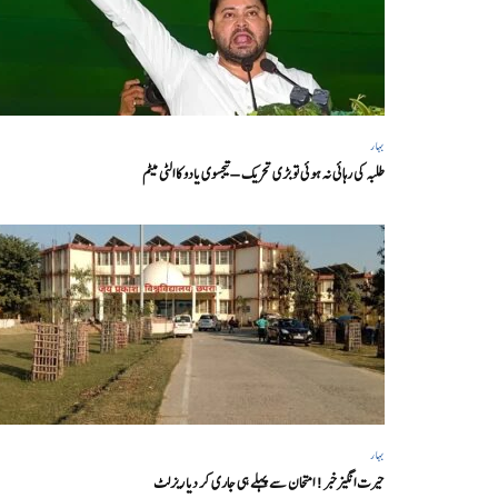
بہار
طلبہ کی رہائی نہ ہوئی تو بڑی تحریک – تیجسوی یادو کا الٹی میٹم
بہار
حیرت انگیزخبر ! امتحان سے پہلے ہی جاری کر دیا ریزلٹ