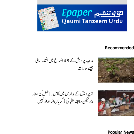
Recommended
مدھیہ پردیش کے 48 اضلاع میں خشک سالی
جیسے حالات
اتر پردیش کےمدارس میں کامل و فاضل کی اسناد
بند لیکن سابقہ طلبا کی ڈگریا ں اثرانداز نہیں
Popular News