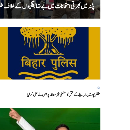
پٹنہ میں بھرتی امتحانات میں بے ضابطگیوں کے خلاف طلب
بہار
مظفر پور میں ماں بیٹے کے قتل کا سنسنی خیز معاملہ پولیس نے حل کر لیا