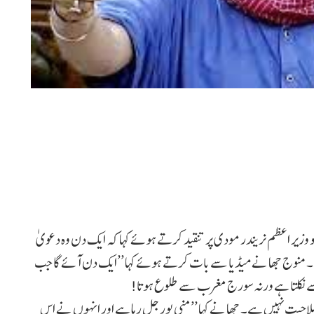
وزیر اعظم نریندر مودی پر تنقید کرتے ہوئے کہا کہ ایک دن وہ دعویٰ
منوج جھا نے میڈیا سے بات کرتے ہوئے کہا ’’ایک دن آئے گا جب
 نکلتا ہے ورنہ سورج مغرب سے طلوع ہوتا!
 صلاحیت نہیں ہے۔ جھا نے کہا ’’منی پور جل رہا ہے اور انہوں نے اس