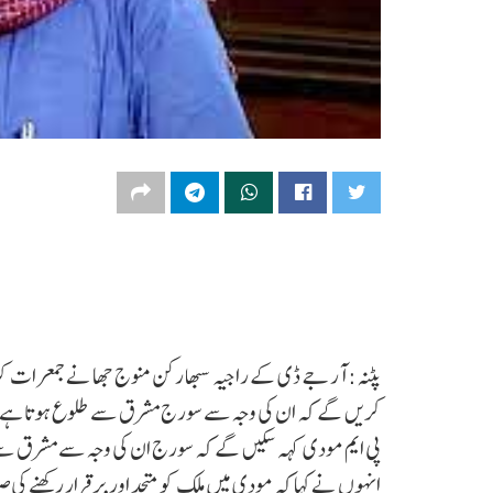
پٹنہ: آر جے ڈی کے راجیہ سبھا رکن منوج جھا نے جمعرات کو 
کریں گے کہ ان کی وجہ سے سورج مشرق سے طلوع ہوتا ہے۔ 
پی ایم مودی کہہ سکیں گے کہ سورج ان کی وجہ سے مشرق سے
انہوں نے کہا کہ مودی میں ملک کو متحد اور برقرار رکھنے کی