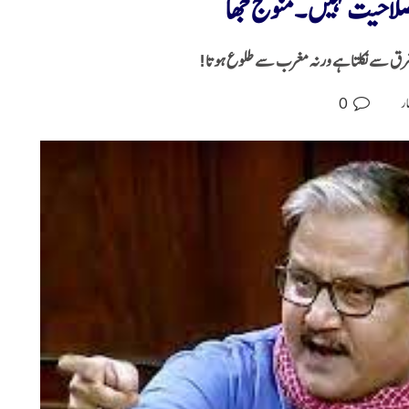
 صلاحیت نہیں ۔منوج جھا
شرق سے نکلتا ہے ورنہ مغرب سے طلوع ہوتا!
0
ار