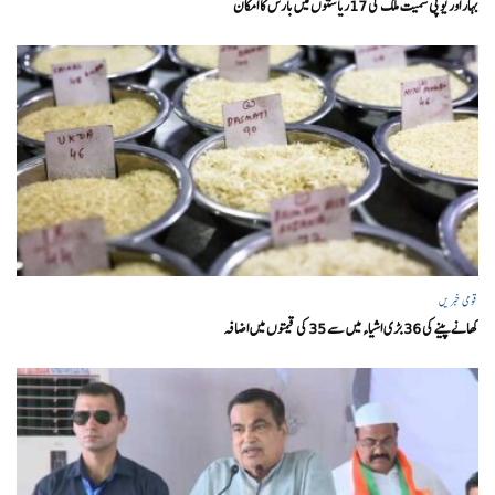
بہار اور یو پی سمیت ملک کی 17ریاستوں میں بارش کا امکان
قومی خبریں
کھانے پینے کی 36 بڑی اشیاء میں سے 35 کی قیمتوں میں اضافہ