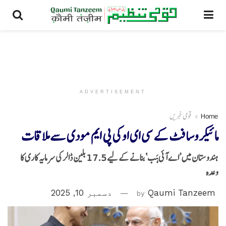
ADVERTISEMENT
Home
قومی خبریں
مائیکروسافٹ کے سی ای او کی پی ایم مودی سے ملاقات
ہندوستان میں ’اے آئی ہَب‘ بنانے کے لیے 17.5 بلین ڈالر کی سرمایہ کاری کا
وعدہ
Qaumi Tanzeem
by
دسمبر 10, 2025