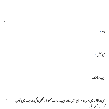
نام
*
ای میل
*
ویب‌ سائٹ
اس براؤزر میں میرا نام، ای میل، اور ویب سائٹ محفوظ رکھیں اگلی بار جب میں تبصرہ
کرنے کےلیے۔