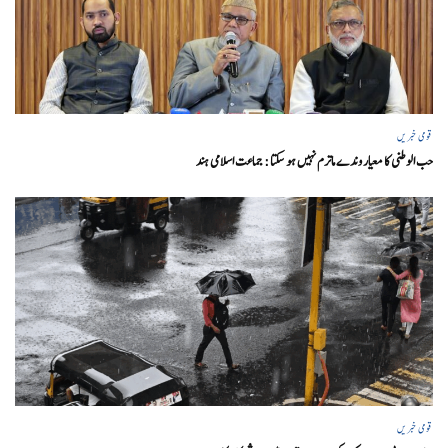
قومی خبریں
حب الوطنی کا معیار وندے ماترم نہیں ہو سکتا : جماعت اسلامی ہند
قومی خبریں