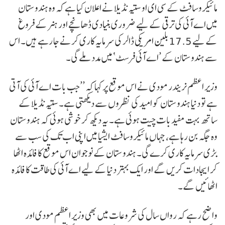
مائیکروسافٹ کے سی ای او ستیہ نڈیلا نے اعلان کیا ہے کہ وہ ہندوستان
میں اے آئی کی ترقی کے لیے ضروری بنیادی ڈھانچے اور ہنر کے فروغ
کے لیے 17.5 بلین امریکی ڈالر کی سرمایہ کاری کرنے جا رہے ہیں۔ اس
سے ہندوستان کے ’اے آئی فرسٹ‘ میں مدد ملے گی۔
وزیر اعظم نریندر مودی نے اس موقع پر کہا کہ ’’جب بات اے آئی کی آتی
ہے تو دنیا ہندوستان کو امید کی نظروں سے دیکھتی ہے۔ ستیہ نڈیلا کے
ساتھ بہت مفید بات چیت ہوئی ہے۔ یہ دیکھ کر خوشی ہوئی کہ ہندوستان
وہ جگہ بن رہا ہے، جہاں مائیکروسافٹ ایشیا میں اپنی اب تک کی سب سے
بڑی سرمایہ کاری کرے گی۔ ہندوستان کے نوجوان اس موقع کا فائدہ اٹھا
کر ایجادات کریں گے اور ایک بہتر دنیا کے لیے اے آئی کی طاقت کا فائدہ
اٹھائیں گے۔
واضح رہے کہ رواں سال کی شروعات میں بھی وزیر اعظم مودی اور