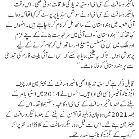
مائیکروسافٹ کے سی ای او ستیہ نڈیلا کی ملاقات ہوئی تھی۔ اس وقت
مائیکروسافٹ کے سی ای او نے سوشل میڈیا پر پوسٹ کر کہا تھا کہ وہ اے
آئی شعبہ میں ہندوستان کے ساتھ مل کر کام کرنا چاہتے ہیں۔ انہوں نے
کہا تھا کہ ’’ہندوستان کو اے آئی میں سرفہرست بنانے کے اپنے عزم
اورملک میں اس کی مسلسل توسیع اور ساتھ مل کر کام کرنے کے لیے
پرجوش ہوں۔ تاکہ یہ یقینی بنایا جا سکے کہ اس اے آئی پلیٹ فارم کی تبدیلی
سے ہر ہندوستانی کو فائدہ ملے۔‘‘
قابل ذکر ہے کہ ستیہ نڈیلا ابھی مائیکروسافٹ کے چیئرمین اور چیف
ایگزیکٹو آفیسر (سی ای او) ہیں۔ انہوں نے 2014 میں اسٹیو بالمر کے
ہٹنے کے بعد مائیکروسافٹ کے سی ای او کا عہدہ سنبھلا تھا۔ اس کے
بعد 2021 میں وہ جان ڈبلیو تھامپسن کے ہٹنے کے بعد مائیکروسافٹ کے
چیئرمین بنے تھے۔ اس سے قبل وہ مائیکروسافٹ کے کلاؤڈ اور انٹرپرائز
گروپ کے ایگزیکٹو نائب صدر تھے۔