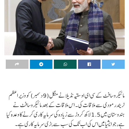
مائیکروسافٹ کے سی ای او ستیہ نڈیلا نے منگل (9 دسمبر) کو وزیر اعظم
نریندر مودی سے ملاقات کی۔ اس ملاقات کے بعد مائیکروسافٹ نے
ہندوستان میں 1.5 لاکھ کروڑ سے زیادہ کی سرمایہ کاری کرنے کا وعدہ کیا
ہے، جو ایشیا میں اس کی اب تک کی سب سے بڑی سرمایہ کاری ہے۔