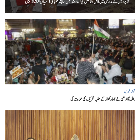
اتر پردیش کےمدارس میں کامل و فاضل کی اسناد بند لیکن سابقہ طلبا کی ڈگریا ں اثرانداز نہیں
قومی خبریں
راہل گاندھی نے جھارکھنڈ کے طلبہ تحریک کی حمایت کی