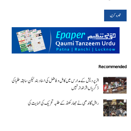
Recommended
اتر پردیش کےمدارس میں کامل و فاضل کی اسناد بند لیکن سابقہ طلبا کی
ڈگریا ں اثرانداز نہیں
راہل گاندھی نے جھارکھنڈ کے طلبہ تحریک کی حمایت کی