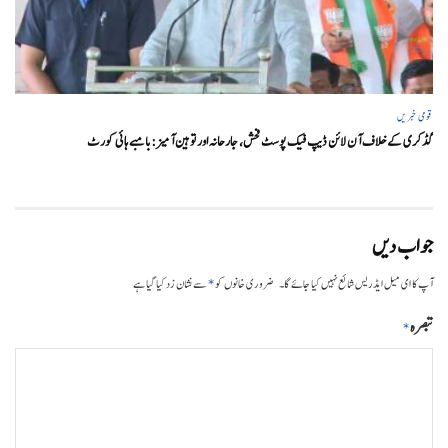
قومی خبریں
گڈکری کے خلاف آن لائن ڈیپ فیک پوسٹ فحش، جارحانہ اور توہین آمیز:بامبے ہائی کورٹ
جواب دیں
*
آپ کا ای میل ایڈریس شائع نہیں کیا جائے گا۔
ضروری خانوں کو
سے نشان زد کیا گیا ہے
تبصرہ
*