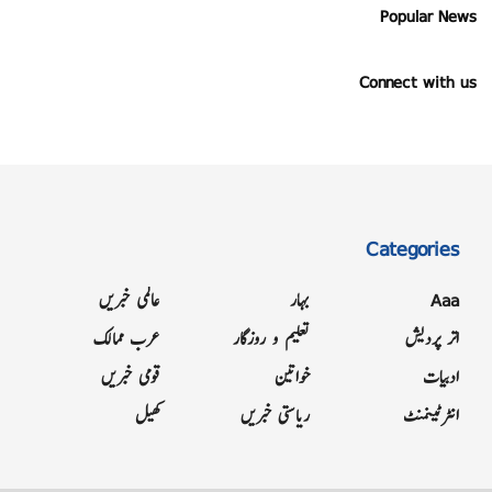
Popular News
Connect with us
Categories
Aaa
بہار
عالمی خبریں
اتر پردیش
تعلیم و روزگار
عرب ممالک
ادبیات
خواتین
قومی خبریں
انٹرٹینمنٹ
ریاستی خبریں
کھیل