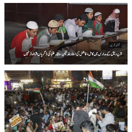
قومی خبریں
اتر پردیش کےمدارس میں کامل و فاضل کی اسناد بند لیکن سابقہ طلبا کی ڈگریا ں اثرانداز نہیں