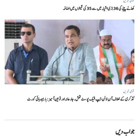
قومی خبریں
کھانے پینے کی 36 بڑی اشیاء میں سے 35 کی قیمتوں میں اضافہ
قومی خبریں
گڈکری کے خلاف آن لائن ڈیپ فیک پوسٹ فحش، جارحانہ اور توہین آمیز:بامبے ہائی کورٹ
جواب دیں