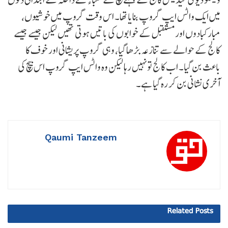
میں ایک واٹس ایپ گروپ بنایا تھا۔ اس وقت گروپ میں خوشیوں،
مبارکبادوں اور مستقبل کے خوابوں کی باتیں ہوتی تھیں لیکن جیسے جیسے
کالج کے حوالے سے تنازعہ بڑھا گیا، وہی گروپ پریشانی اور خوف کا
باعث بن گیا۔ اب کالج تو نہیں رہا لیکن وہ واٹس ایپ گروپ اس بیچ کی
آخری نشانی بن کر رہ گیا ہے۔
Qaumi Tanzeem
Related
Posts