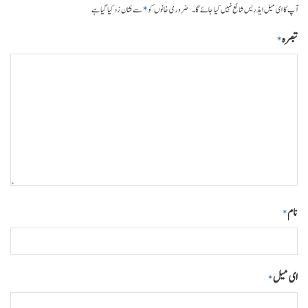
*
آپ کا ای میل ایڈریس شائع نہیں کیا جائے گا۔
ضروری خانوں کو
سے نشان زد کیا گیا ہے
تبصرہ
*
نام
*
ای میل
*