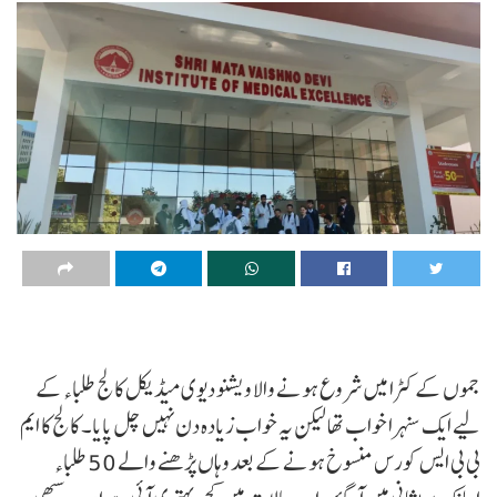
جموں کے کٹرا میں شروع ہونے والا ویشنو دیوی میڈیکل کالج طلباء کے
لیے ایک سنہرا خواب تھا لیکن یہ خواب زیادہ دن نہیں چل پایا۔ کالج کا ایم
بی بی ایس کورس منسوخ ہونے کے بعد وہاں پڑھنے والے 50 طلباء