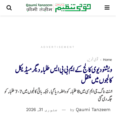
ADVERTISEMENT
Home
قومی خبریں
ویشنو دیوی کالج کے ایم بی بی ایس طلباء دیگر میڈیکل
کالجوں میں منتقل
اننت ناگ جی ایم سی میں 8 طلباء کو داخلہ دیا گیا ، جبکہ باقی کالجوں میں 7-7 طلباء کو
جگہ دی گئی
Qaumi Tanzeem
by
جنوری 31, 2026