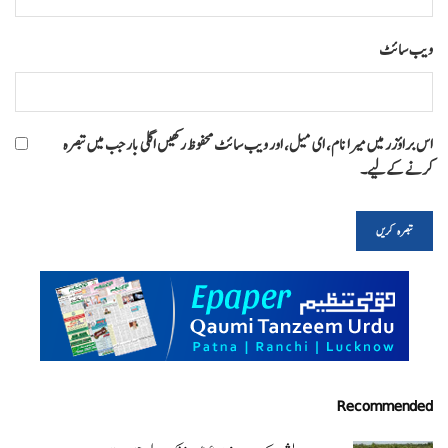
ویب‌ سائٹ
اس براؤزر میں میرا نام، ای میل، اور ویب سائٹ محفوظ رکھیں اگلی بار جب میں تبصرہ
کرنے کےلیے۔
Recommended