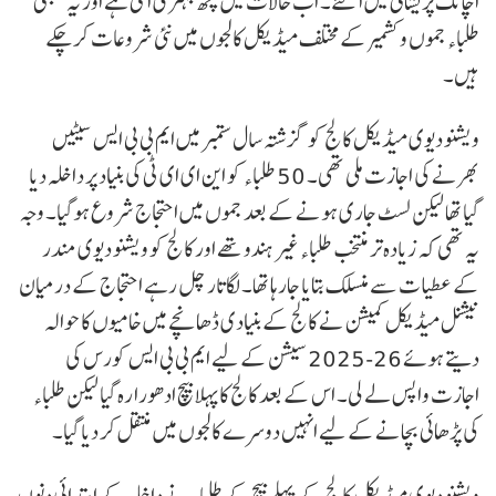
اچانک پریشانی میں آگئے۔ اب حالات میں کچھ بہتری آئی ہے اور یہ سبھی
طلباء جموں و کشمیر کے مختلف میڈیکل کالجوں میں نئی شروعات کرچکے
ہیں۔
ویشنو دیوی میڈیکل کالج کو گزشتہ سال ستمبر میں ایم بی بی ایس سیٹیں
بھرنے کی اجازت ملی تھی۔ 50 طلباء کو این ای ای ٹی کی بنیاد پر داخلہ دیا
گیا تھا لیکن لسٹ جاری ہونے کے بعد جموں میں احتجاج شروع ہوگیا۔ وجہ
یہ تھی کہ زیادہ تر منتخب طلباء غیر ہندو تھے اور کالج کو ویشنو دیوی مندر
کے عطیات سے منسلک بتایا جارہا تھا۔ لگاتار چل رہے احتجاج کے درمیان
نیشنل میڈیکل کمیشن نے کالج کے بنیادی ڈھانچے میں خامیوں کا حوالہ
دیتے ہوئے 26-2025 سیشن کے لیے ایم بی بی ایس کورس کی
اجازت واپس لے لی۔ اس کے بعد کالج کا پہلا بیچ ادھورا رہ گیا لیکن طلباء
کی پڑھائی بچانے کے لیے انہیں دوسرے کالجوں میں منتقل کر دیا گیا۔
ویشنو دیوی میڈیکل کالج کے پہلے بیچ کے طلباء نے داخلہ کے ابتدائی دنوں