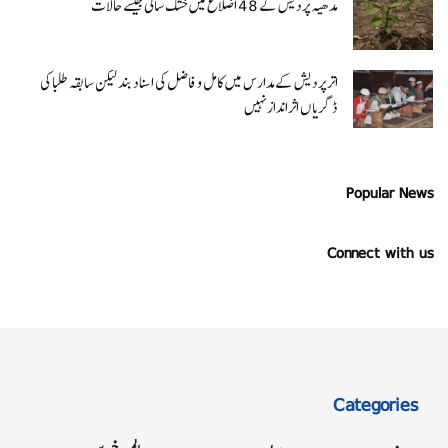
مدھیہ پردیش کے 48 اضلاع میں خشک سالی جیسے حالات
اتر پردیش کےمدارس میں کامل و فاضل کی اسناد بند لیکن سابقہ طلبا کی
ڈگریا ں اثرانداز نہیں
Popular News
Connect with us
Categories