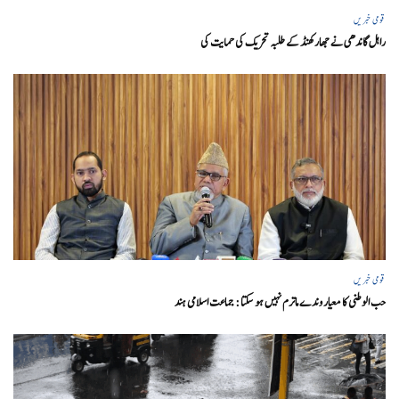
قومی خبریں
راہل گاندھی نے جھارکھنڈ کے طلبہ تحریک کی حمایت کی
قومی خبریں
حب الوطنی کا معیار وندے ماترم نہیں ہو سکتا : جماعت اسلامی ہند