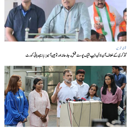
قومی خبریں
گڈکری کے خلاف آن لائن ڈیپ فیک پوسٹ فحش، جارحانہ اور توہین آمیز:بامبے ہائی کورٹ