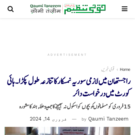
ADVERTISEMENT
Home
قومی خبریں
راجستھان میں لازمی سوریہ نمسکارکا تنازعہ طول پکڑا۔ہائی
کورٹ میں درخواست دائر
15 فروری کو مسلمانوںکو بچوں کو اسکول نہ بھیجنےکا جمعیۃ علماء ہند کا مشورہ
Qaumi Tanzeem
by
فروری 14, 2024