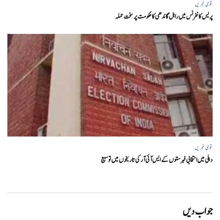
قومی خبریں
پریس کانفرنس میں راہل گاندھی کا حکومت پر سخت حملہ
قومی خبریں
دہلی میں انتخابی فہرستوں کے ایس آئی آر کی تاریخوں میں توسیع
جواب دیں