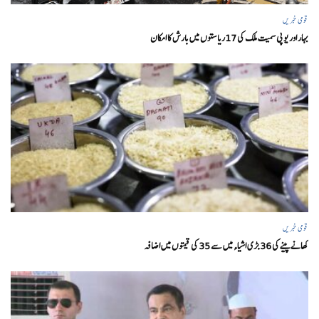
قومی خبریں
بہار اور یو پی سمیت ملک کی 17ریاستوں میں بارش کا امکان
قومی خبریں
کھانے پینے کی 36 بڑی اشیاء میں سے 35 کی قیمتوں میں اضافہ