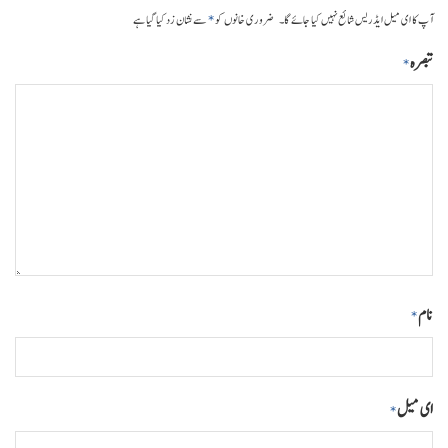
*
آپ کا ای میل ایڈریس شائع نہیں کیا جائے گا۔
ضروری خانوں کو
سے نشان زد کیا گیا ہے
تبصرہ
*
نام
*
ای میل
*