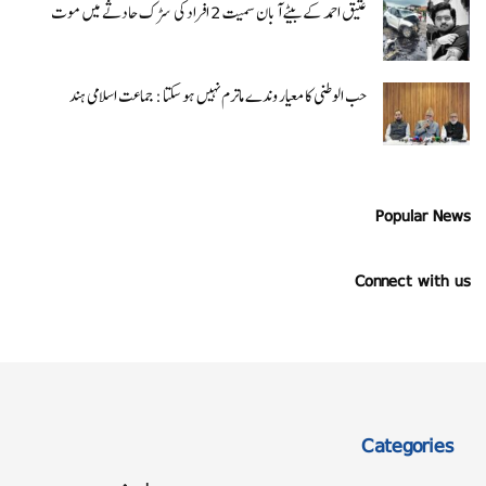
عتیق احمد کے بیٹے آبان سمیت 2 افراد کی سڑک حادثے میں موت
حب الوطنی کا معیار وندے ماترم نہیں ہو سکتا : جماعت اسلامی ہند
Popular News
Connect with us
Categories