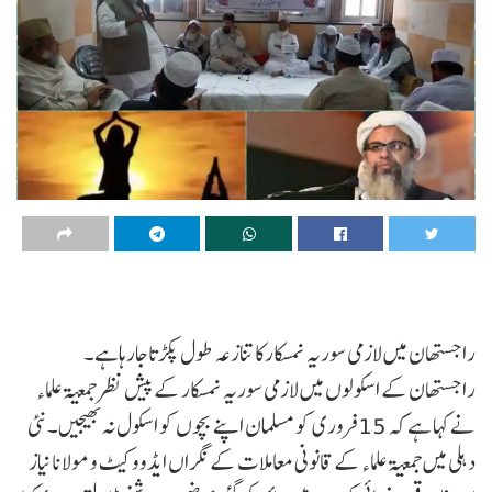
راجستھان میں لازمی سوریہ نمسکارکا تنازعہ طول پکڑتاجارہاہے۔
راجستھان کے اسکولوں میں لازمی سوریہ نمسکار کے پیش نظر جمعیۃ علماء
نے کہا ہے کہ 15 فروری کو مسلمان اپنے بچوں کو اسکول نہ بھیجیں۔ نئی
دہلی میں جمعیۃ علماء کے قانونی معاملات کے نگراں ایڈووکیٹ و مولانا نیاز