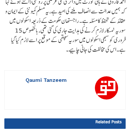
احمد فاروقی نے ہائی کورٹ میں دائر کی گئی عرضی پر روشنی ڈالتے ہوئے کہا
کہ ہمیں عدالت سے انصاف ملنے کی امید ہے، یہ مسلم کمیونٹی کے ایمان و
عقائد کے تحفظ کا مسئلہ ہے۔ راجستھان حکومت کے ذریعہ اسکولوں میں
سوریہ نمسکار لازم کرنے کی ہدایت جاری کی گئی تھی، بالخصوص 15
فروری کو سبھی اسکولوں میں سوریہ سپتمی کے موقع پر اسے لازم کیا گیا
ہے۔اس کی مخالفت کی جانی چاہیے۔
Qaumi Tanzeem
Related
Posts