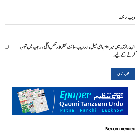
ویب‌ سائٹ
اس براؤزر میں میرا نام، ای میل، اور ویب سائٹ محفوظ رکھیں اگلی بار جب میں تبصرہ
کرنے کےلیے۔
Recommended