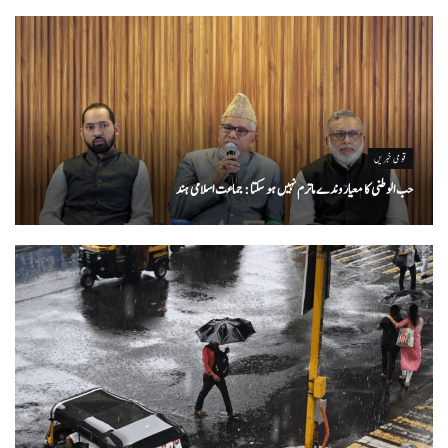
قومی خبریں
حب الوطنی کا معیار وندے ماترم نہیں ہو سکتا : جماعت اسلامی ہند