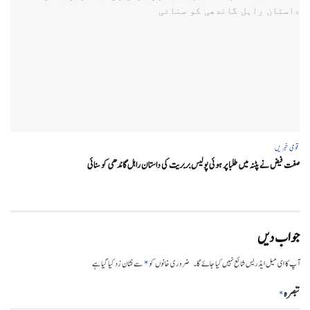
قومی خبریں
صفت فیض نے پٹنہ میں طلبا پر ہوئی پولیس بربریت کی داستان راہل گاندھی کو سنائی
جواب دیں
*
آپ کا ای میل ایڈریس شائع نہیں کیا جائے گا۔
ضروری خانوں کو
سے نشان زد کیا گیا ہے
تبصرہ
*