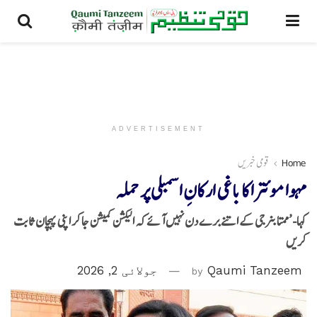
ADVERTISEMENT
Home
قومی خبریں
مہوا موئترا کا باغی ارکانِ اسمبلی پر حملہ
کہا- ’ممتا بنرجی کے اتنے برے دن نہیں آئے کہ الیکشن کمیشن جا کر اپنی پہچان ثابت
کریں
Qaumi Tanzeem
by
جولائی 2, 2026