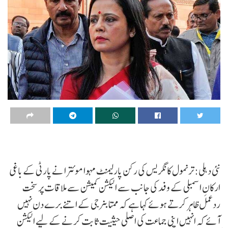
نئی دہلی: ترنمول کانگریس کی رکن پارلیمنٹ مہوا موئترا نے پارٹی کے باغی
ارکانِ اسمبلی کے وفد کی جانب سے الیکشن کمیشن سے ملاقات پر سخت
ردعمل ظاہر کرتے ہوئے کہا ہے کہ ممتا بنرجی کے اتنے برے دن نہیں
آئے کہ انہیں اپنی جماعت کی اصلی حیثیت ثابت کرنے کے لیے الیکشن