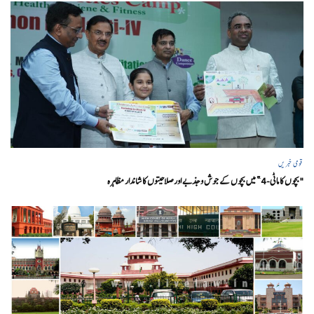
قومی خبریں
"بچوں کا ماٹی-4” میں بچوں کے جوش و جذبے اور صلاحیتوں کا شاندار مظاہرہ