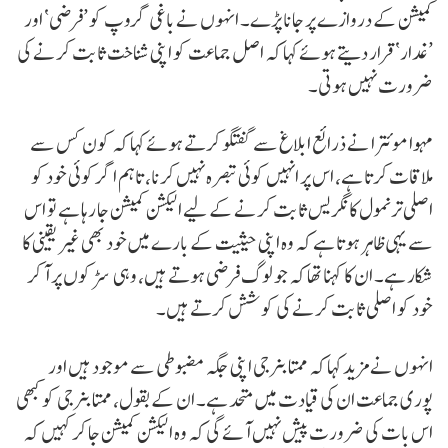
کمیشن کے دروازے پر جانا پڑے۔ انہوں نے باغی گروپ کو ’فرضی‘ اور
’غدار‘ قرار دیتے ہوئے کہا کہ اصل جماعت کو اپنی شناخت ثابت کرنے کی
ضرورت نہیں ہوتی۔
مہوا موئترا نے ذرائع ابلاغ سے گفتگو کرتے ہوئے کہا کہ کون کس سے
ملاقات کرتا ہے، اس پر انہیں کوئی تبصرہ نہیں کرنا، تاہم اگر کوئی خود کو
اصلی ترنمول کانگریس ثابت کرنے کے لیے الیکشن کمیشن جا رہا ہے تو اس
سے یہی ظاہر ہوتا ہے کہ وہ اپنی حیثیت کے بارے میں خود بھی غیر یقینی کا
شکار ہے۔ ان کا کہنا تھا کہ جو لوگ فرضی ہوتے ہیں، وہی سڑکوں پر آ کر
خود کو اصلی ثابت کرنے کی کوشش کرتے ہیں۔
انہوں نے مزید کہا کہ ممتا بنرجی اپنی جگہ مضبوطی سے موجود ہیں اور
پوری جماعت ان کی قیادت میں متحد ہے۔ ان کے بقول، ممتا بنرجی کو کبھی
اس بات کی ضرورت پیش نہیں آئے گی کہ وہ الیکشن کمیشن جا کر کہیں کہ