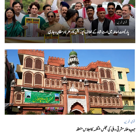
قومی خبریں
پارلیمنٹ احاطہ میں امت شاہ کے خلاف اپوزیشن کا دھرنا و مظاہرہ جاری
قومی خبریں
جمعیۃ علماء مشرقی دہلی کی مجلس منتظمہ کا اجلاس منعقد