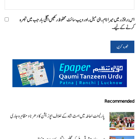
اس براؤزر میں میرا نام، ای میل، اور ویب سائٹ محفوظ رکھیں اگلی بار جب میں تبصرہ
کرنے کےلیے۔
Recommended
پارلیمنٹ احاطہ میں امت شاہ کے خلاف اپوزیشن کا دھرنا و مظاہرہ جاری