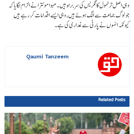
وہی اصل ترنمول کانگریس کی سربراہ ہیں۔ مہوا موئترا نے الزام لگایا کہ
جو لوگ جماعت سے الگ ہوئے ہیں، وہی ایسے اقدامات کر رہے ہیں
کیونکہ انہوں نے پارٹی سے غداری کی ہے۔
Qaumi Tanzeem
Related
Posts