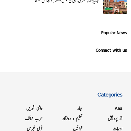
جمعیۃ علماء مشرقی دہلی کی مجلس منتظمہ کا اجلاس منعقد
Popular News
Connect with us
Categories
Aaa
بہار
عالمی خبریں
اتر پردیش
تعلیم و روزگار
عرب ممالک
ادبیات
خواتین
قومی خبریں