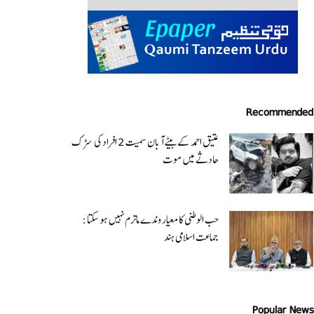
Recommended
عتیق احمد کے بیٹے آبان سمیت 2 افراد کی سڑک
حادثے میں موت
حب الوطنی کا معیار وندے ماترم نہیں ہو سکتا :
جماعت اسلامی ہند
Popular News