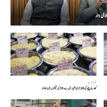
امی ہند
قومی خبریں
کھانے پینے کی 36 بڑی اشیاء میں سے 35 کی قیمتوں میں اضافہ