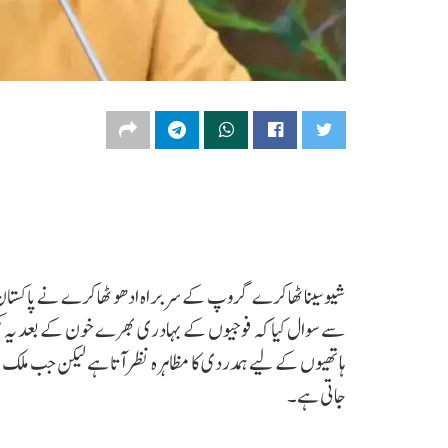
شیوسینا ٹھاکرے گروپ کے سربراہ ادھو ٹھاکرے نے پاکستان
سے سوال کیا کہ فوجیوں کے بہادری بھرے خون کے بعد یہ کھی
ہاتھیوں کے لیے ہمدردی کا مظاہرہ نظر آتا ہے لیکن جب ملک ک
جاتی ہے۔