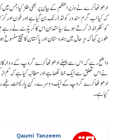
ادھو ٹھاکرے نے وزیراعظم کے بیان پر بھی طنز کیا جس میں کہا 
کہ کیا اب گرم سندور کولڈ ڈرنک بن گیا ہے اور خون اور کرک
کو نظرانداز کرتے ہوئے سیاستدان اس کا کریڈٹ لے رہے 
طور پر کہا کہ ہر حال میں ہندوستان اور پاکستان کا میچ منسوخ ہ
واضح رہے کہ اس سے پہلے ادھو ٹھاکرے گروپ کے دو ارکان ن
نے اس تعلق سے ایک خط لکھا ہے اور مطالبہ کیا ہے کہ کم از ک
ادھو ٹھاکرے گروپ کے ایک دوسرے رکن پارلیمنٹ سنجے راؤت
کیا ہے۔
Qaumi Tanzeem