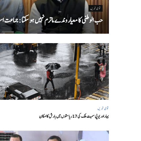
قومی خبریں
حب الوطنی کا معیار وندے ماترم نہیں ہو سکتا : جماعت اسل
قومی خبریں
بہار اور یو پی سمیت ملک کی 17ریاستوں میں بارش کا امکان