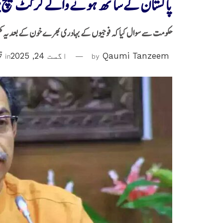
پاکستان کے ساتھ ہونے والے کرکٹ میچ پر
حکومت سے سوال کیا کہ فوجیوں کے بہادری بھرے خون کے بعد یہ کھ
Qaumi Tanzeem
by
اگست 24, 2025
in
قو