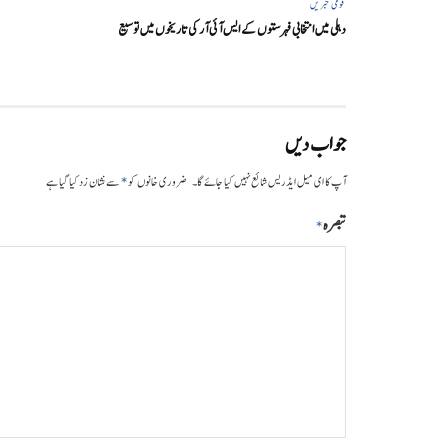
قومی خبریں
دہلی میں انتخابی فہرستوں کے ایس آئی آر کی تاریخوں میں توسیع
جواب دیں
*
آپ کا ای میل ایڈریس شائع نہیں کیا جائے گا۔
ضروری خانوں کو
سے نشان زد کیا گیا ہے
تبصرہ
*