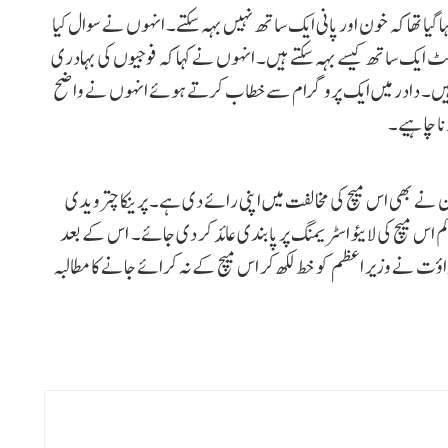
گیا تھا کہ خون اور پانی ایک ساتھ نہیں بہہ سکتے۔ انہوں نے سوال کیا
ٹ ایک ساتھ کیسے بہہ سکتے ہیں۔ انہوں نے کہا کہ فوجیوں کی بہادری
ہیں۔ دادر میں ایک پروگرام سے خطاب کرتے ہوئے انہوں نے واضح
ونا چاہیے۔
ے بھی اس میچ کی مخالفت میں اپنی رائے دی ہے۔ پرینکا چترویدی
م اس میچ کی لایئو اسٹریمنگ پر پابندی عائد کر دی جائے۔ اس کے بعد
 نے وزیر اعظم کو خط لکھ کر اس میچ کے نہ کرائے جانے کا مطالبہ