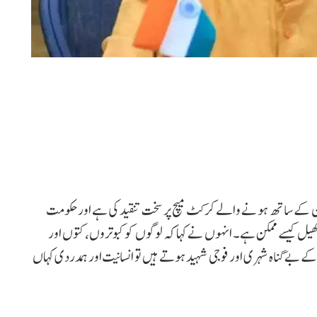
 کے ساتھ ہونے والے کرکٹ میچ پر سخت تنقید کی ہے اور حکومت
ل کیسے ممکن ہے۔ انہوں نے کہا کہ لوگوں کو کبوتروں، کتوں اور
ے بے گناہ شہری اور فوجی شہید ہوتے ہیں تو انسانیت اور ہمدردی کہاں