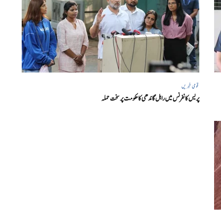
قومی خبریں
پریس کانفرنس میں راہل گاندھی کا حکومت پر سخت حملہ