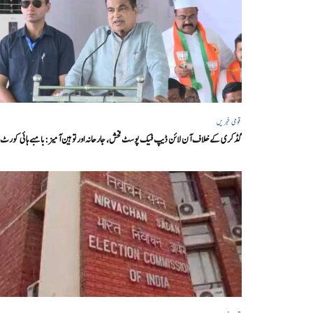
قومی خبریں
گڈکری کے خلاف آن لائن ڈیپ فیک پوسٹ فحش، جارحانہ اور توہین آمیز:بامبے ہائی کورٹ