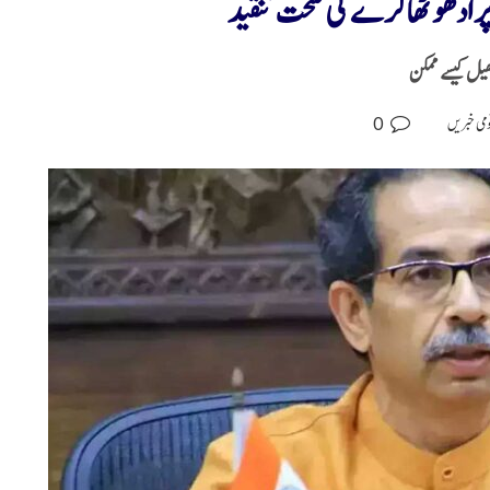
 ادھو ٹھاکرے کی سخت تنقید
یل کیسے ممکن
0
می خبریں