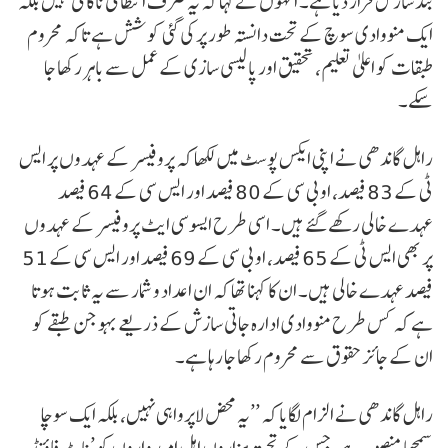
بند سازش قرار دیا ہے۔ انہوں نے کہا کہ یہ صرف انتظامی ناکامی نہیں بلکہ
ایک منووادی سوچ کے تحت دانستہ طور پر کی گئی کوشش ہے تاکہ محروم
طبقات کو اعلیٰ تعلیم، تحقیق اور پالیسی سازی کے عمل سے باہر رکھا جا
سکے۔
راہل گاندھی نے اپنی ایکس پوسٹ میں لکھا کہ پروفیسر کے عہدوں پر ایس
ٹی کے 83 فیصد، او بی سی کے 80 فیصد اور ایس سی کے 64 فیصد
عہدے خالی رکھے گئے ہیں۔ اسی طرح ایسوسی ایٹ پروفیسر کے عہدوں
پر بھی ایس ٹی کے 65 فیصد، او بی سی کے 69 فیصد اور ایس سی کے 51
فیصد عہدے خالی ہیں۔ ان کا کہنا تھا کہ ان اعداد و شمار سے یہ ثابت ہوتا
ہے کہ کس طرح منووادی ادارہ جاتی سازش کے ذریعے بہوجن طبقے کو
ان کے جائز حقوق سے محروم رکھا جا رہا ہے۔
راہل گاندھی نے الزام لگایا کہ ’’یہ محض لاپرواہی نہیں، بلکہ ایک سوچا
سمجھا منصوبہ ہے، جس کے تحت ہزاروں اہل امیدواروں کو ’ناٹ فاؤنڈ