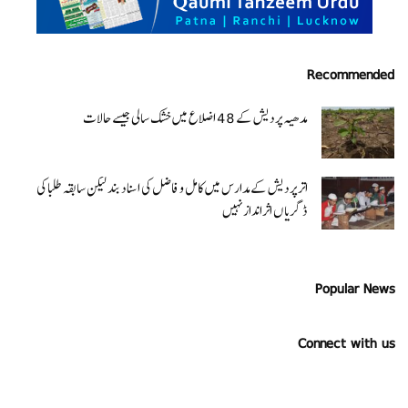
Recommended
مدھیہ پردیش کے 48 اضلاع میں خشک سالی جیسے حالات
اتر پردیش کےمدارس میں کامل و فاضل کی اسناد بند لیکن سابقہ طلبا کی
ڈگریا ں اثرانداز نہیں
Popular News
Connect with us