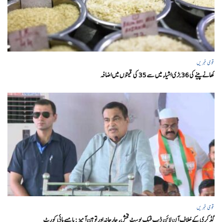
قومی خبریں
کھانے پینے کی 36 بڑی اشیاء میں سے 35 کی قیمتوں میں اضافہ
قومی خبریں
گڈکری کے خلاف آن لائن ڈیپ فیک پوسٹ فحش، جارحانہ اور توہین آمیز:بامبے ہائی کورٹ