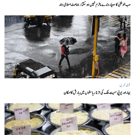
حب الوطنی کا معیار وندے ماترم نہیں ہو سکتا : جماعت اسلامی ہند
قومی خبریں
بہار اور یو پی سمیت ملک کی 17ریاستوں میں بارش کا امکان