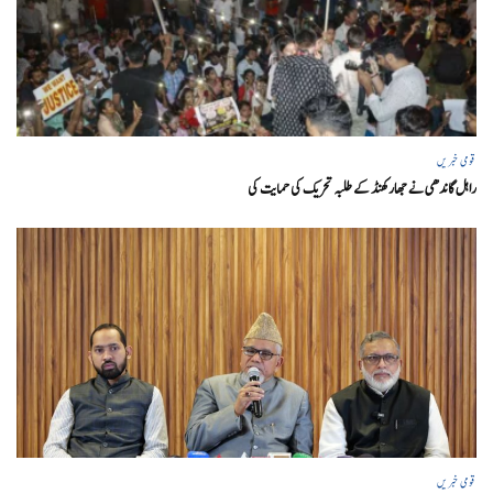
قومی خبریں
راہل گاندھی نے جھارکھنڈ کے طلبہ تحریک کی حمایت کی
قومی خبریں