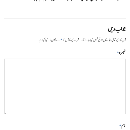
جواب دیں
*
آپ کا ای میل ایڈریس شائع نہیں کیا جائے گا۔
ضروری خانوں کو
سے نشان زد کیا گیا ہے
تبصرہ
*
نام
*