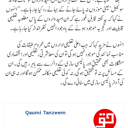
سوٹیبل’ یعنی موزوں نہ پائے جانے کے بہانے رد کیا جا رہا ہے۔‘‘ انہوں
نے کہا کہ یہ نکتہ قابلِ غور ہے کہ ان امیدواروں کے پاس مطلوبہ تعلیمی
قابلیت اور تجربہ موجود ہونے کے باوجود انہیں نظرانداز کیا جا رہا ہے۔
انہوں نے مزید کہا کہ جب اعلیٰ تعلیمی اداروں میں محروم طبقات کی
مناسب نمائندگی موجود نہیں ہوگی تو ان کی معاشرتی، تعلیمی اور اقتصادی
مشکلات بھی تحقیق اور پالیسی سازی کے دائرے سے باہر رہیں گی۔ ان
کے مسائل پر نہ تو تحقیق ہوگی، نہ کوئی تعلیمی مکالمہ ممکن ہوگا اور نہ ہی ان
کی آواز پالیسی سازی میں سنائی دے گی۔
Qaumi Tanzeem