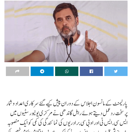
پارلیمنٹ کے مانسون اجلاس کے دوران پیش کیے گئے سرکاری اعداد و شمار
پر سخت ردعمل دیتے ہوئے راہل گاندھی نے مرکزی یونیورسٹیوں میں
ایس سی، ایس ٹی اور او بی سی برادریوں کی نمائندگی کی کمی کو ایک منصوبہ