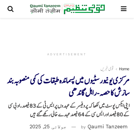
ADVERTISEMENT
Home
قومی خبریں
مرکزی یونیورسٹیوں میں پسماندہ طبقات کی کمی منصوبہ بند
سازش کا حصہ-راہل گاندھی
اپنی ایکس پوسٹ میں لکھا کہ پروفیسر کے عہدوں پر ایس ٹی کے 83 فیصد، او بی سی
کے 80 فیصد اور ایس سی کے 64 فیصد عہدے خالی رکھے گئے ہیں
Qaumi Tanzeem
by
جولائی 25, 2025