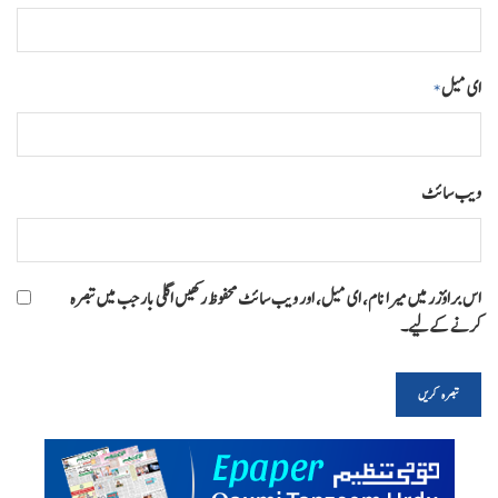
ای میل
*
ویب‌ سائٹ
اس براؤزر میں میرا نام، ای میل، اور ویب سائٹ محفوظ رکھیں اگلی بار جب میں تبصرہ
کرنے کےلیے۔