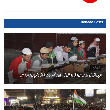
Related
Posts
قومی خبریں
اتر پردیش کےمدارس میں کامل و فاضل کی اسناد بند لیکن سابقہ طلبا کی ڈگریا ں اثرانداز نہیں