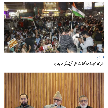
قومی خبریں
راہل گاندھی نے جھارکھنڈ کے طلبہ تحریک کی حمایت کی