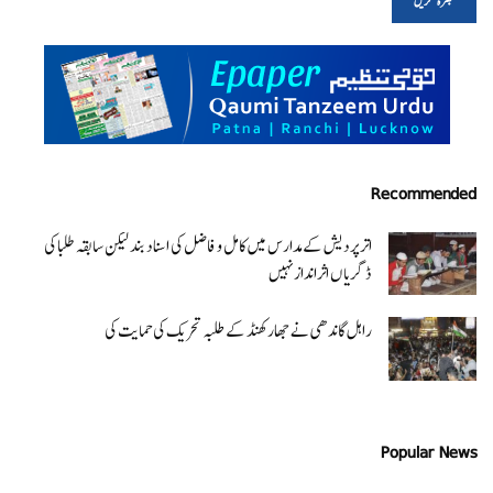
Recommended
اتر پردیش کےمدارس میں کامل و فاضل کی اسناد بند لیکن سابقہ طلبا کی
ڈگریا ں اثرانداز نہیں
راہل گاندھی نے جھارکھنڈ کے طلبہ تحریک کی حمایت کی
Popular News