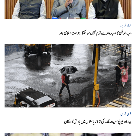
قومی خبریں
حب الوطنی کا معیار وندے ماترم نہیں ہو سکتا : جماعت اسلامی ہند
قومی خبریں
بہار اور یو پی سمیت ملک کی 17ریاستوں میں بارش کا امکان