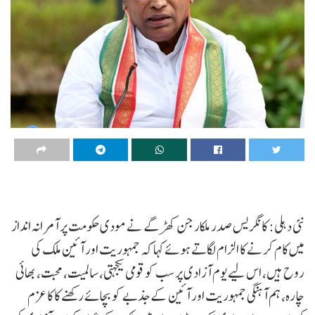
نئی دہلی: کانگریس صدر ملکارجن کھڑگے نے مودی حکومت پر آمرانہ انداز
میں کام کرنے کا الزام لگاتے ہوئے کہا کہ جمہوریت اور آئین ملک کی
روح ہیں، اس لیے یوم آزادی پر سب کو قومی یکجہتی، سالمیت، محبت، بھائی
چارہ، ہم آہنگی جمہوریت اور آئین کے جذبے کو بچائے رکھنے کا کا عزم