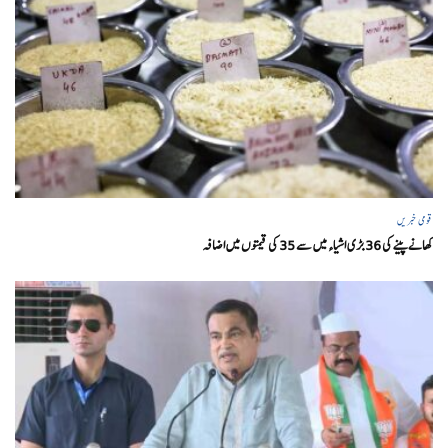
قومی خبریں
کھانے پینے کی 36 بڑی اشیاء میں سے 35 کی قیمتوں میں اضافہ