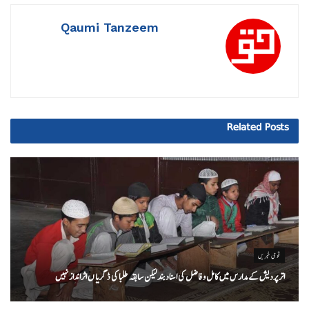
Qaumi Tanzeem
Related
Posts
قومی خبریں
اتر پردیش کےمدارس میں کامل و فاضل کی اسناد بند لیکن سابقہ طلبا کی ڈگریا ں اثرانداز نہیں