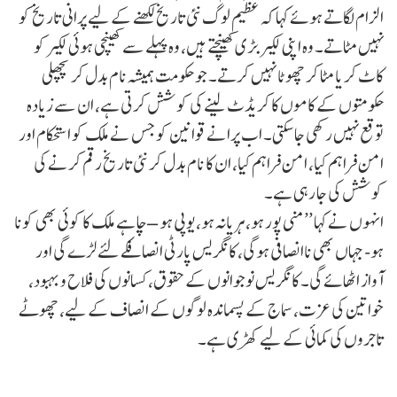
الزام لگاتے ہوئے کہا کہ عظیم لوگ نئی تاریخ لکھنے کے لیے پرانی تاریخ کو
نہیں مٹاتے۔ وہ اپنی لکیر بڑی کھینچتے ہیں، وہ پہلے سے کھینچی ہوئی لکیر کو
کاٹ کر یا مٹا کر چھوٹا نہیں کرتے۔ جو حکومت ہمیشہ نام بدل کر پچھلی
حکومتوں کے کاموں کا کریڈٹ لینے کی کوشش کرتی ہے، ان سے زیادہ
توقع نہیں رکھی جا سکتی۔ اب پرانے قوانین کو جس نے ملک کو استحکام اور
امن فراہم کیا، امن فراہم کیا، ان کا نام بدل کر نئی تاریخ رقم کرنے کی
کوشش کی جا رہی ہے۔
انہوں نے کہا ’’منی پور ہو، ہریانہ ہو، یوپی ہو – چاہے ملک کا کوئی بھی کونا
ہو- جہاں بھی ناانصافی ہوگی، کانگریس پارٹی انصافکے لئے لڑے گی اور
آواز اٹھائے گی۔ کانگریس نوجوانوں کے حقوق، کسانوں کی فلاح و بہبود،
خواتین کی عزت، سماج کے پسماندہ لوگوں کے انصاف کے لیے، چھوٹے
تاجروں کی کمائی کے لیے کھڑی ہے۔