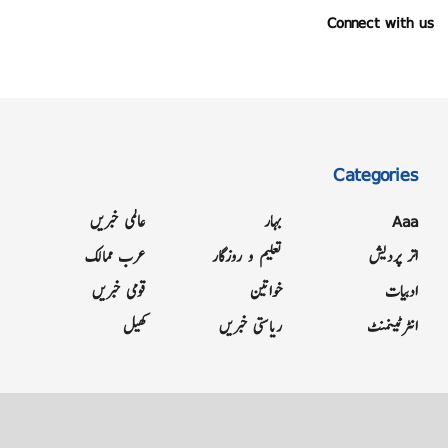
Connect with us
Categories
Aaa
بہار
عالمی خبریں
اتر پردیش
تعلیم و روزگار
عرب ممالک
ادبیات
خواتین
قومی خبریں
انٹرٹینمنٹ
ریاستی خبریں
کھیل
Grievance
Terms & Conditions
Advertise
About