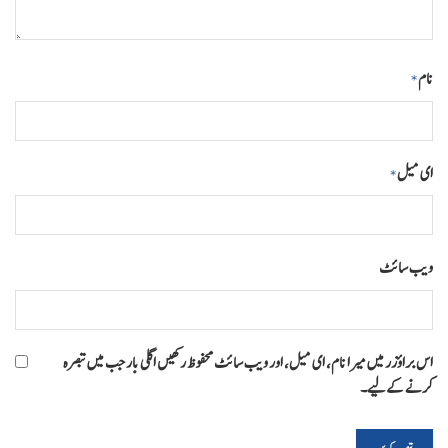
نام
*
ای میل
*
ویب‌ سائٹ
اس براؤزر میں میرا نام، ای میل، اور ویب سائٹ محفوظ رکھیں اگلی بار جب میں تبصرہ
کرنے کےلیے۔