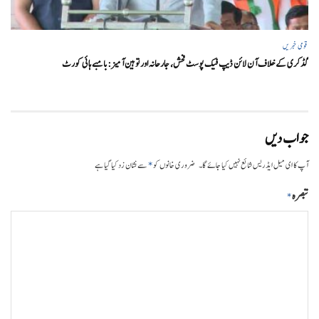
قومی خبریں
گڈکری کے خلاف آن لائن ڈیپ فیک پوسٹ فحش، جارحانہ اور توہین آمیز:بامبے ہائی کورٹ
جواب دیں
*
آپ کا ای میل ایڈریس شائع نہیں کیا جائے گا۔
ضروری خانوں کو
سے نشان زد کیا گیا ہے
تبصرہ
*