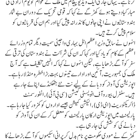
کرنا ہے۔ یہاں جاری ایک ویڈیو پیغام میں ملک کے عوام کو یوم آزادی کی
مبارکباد دیتے ہوئے کھڑگے نے کہا کہ قومی تحریک کے دوران بے شمار
ہندوستانیوں نے اپنی جانوں کا نذرانہ پیش کیا اور ہم ان کی قربانیوں کو
سلام پیش کرتے ہیں۔
انہوں نے سابق وزیر اعظم اٹل بہاری واجپئی سمیت دیگر تمام وزرائے
اعظم کے کام کو یاد کیا اور کہا کہ ان کی شراکت نے ہندوستان کی ترقی کے
سفر کو آگے بڑھایا ہے، لیکن انہوں نے کہا کہ انہیں تکلیف ہے کہ آج
ملک کی جمہوریت، آئین اور ادارے تینوں بہت بڑا خطرہ منڈلا رہا ہے۔
اپوزیشن کی آواز کو دبانے کے لیے نت نئے ہتھکنڈے اپنائے جا رہے
ہیں۔ سنٹرل بیورو آف انویسٹی گیشن (سی بی آئی)، انفورسمنٹ
ڈائریکٹوریٹ (ای ڈی)، الیکشن کمیشن جیسے اداروں کو کمزور کیا جا رہا ہے۔
پارلیمنٹ میں اپوزیشن ارکان پارلیمنٹ کو معطل کرکے ان کی آواز کو
دبانے کی کوشش کی جا رہی ہے۔
کھڑکے نے مودی حکومت پر نام بدل کر پرانی اسکیموں کو آگے بڑھانے کا