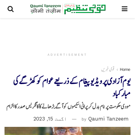
ADVERTISEMENT
Home
قومی خبریں
یوم آزادی پر ویڈیو پیغام کے ذریعے عوام کو کھڑگےکی
مبارکباد
مودی حکومت پر نام بدل کر پرانی اسکیموں کو آگے بڑھانے کاکانگریس صدر کا الزام
Qaumi Tanzeem
by
اگست 15, 2023