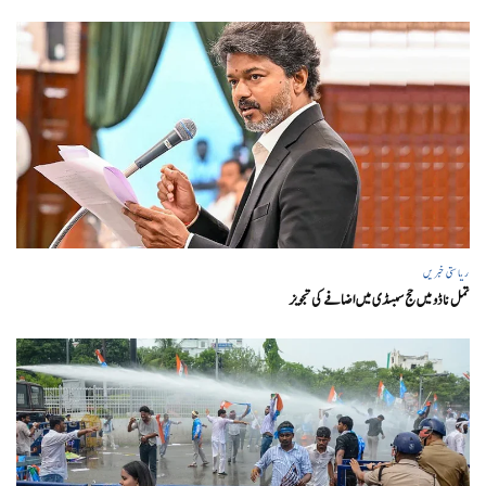
ریاستی خبریں
تمل ناڈو میں حج سبسڈی میں اضافے کی تجویز