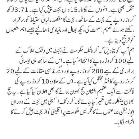
محکمہ بھی ہے۔ انہوں نے لگاتار 15واں بجٹ پیش کیا ہے۔ 3.71 لاکھ
کروڑ روپے کے بجٹ کے ساتھ، بجٹ کا مقصد مالیاتی احتیاط کو برقرار
رکھتے ہوئے تعلیم، صحت کی دیکھ بھال اور بنیادی ڈھانچے جیسے اہم شعبوں
کو ترجیح دینا ہے۔
ہم آپ کو بتادیں کہ کرناٹک حکومت نے بجٹ میں وقف املاک کے
لیے 100 کروڑ روپے کا انتظام کیا ہے۔ اس کے ساتھ ہی عیسائی
برادری کے لیے 200 کروڑ روپے اور دیگر مذہبی مقامات کے لیے 20
کروڑ روپے کا فنڈ مختص کیاگیاہے۔ اس کے علاوہ 10 کروڑ روپے کی
لاگت سے ایک عظیم الشان حج بھون بنانے کا بھی اعلان کیا گیا ہے۔ یہ حج
بھون مینگلور میں تعمیر کیا جائے گا۔ کرناٹک اسمبلی میں بجٹ کے دوران
اپوزیشن جماعتوں نے کانگریس حکومت پراقلیتی نواز بجٹ پیش کرنے کا
الزام لگایا۔