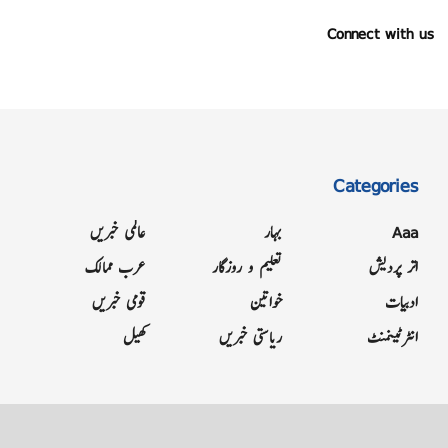
Connect with us
Categories
Aaa
بہار
عالمی خبریں
اتر پردیش
تعلیم و روزگار
عرب ممالک
ادبیات
خواتین
قومی خبریں
انٹرٹینمنٹ
ریاستی خبریں
کھیل
Grievance
Terms & Conditions
Advertise
About