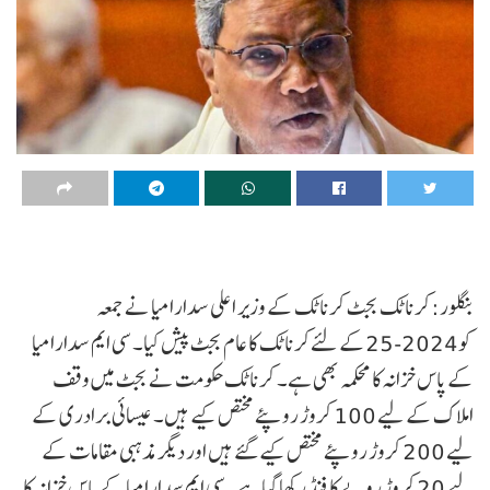
بنگلور:کرناٹک بجٹ کرناٹک کے وزیر اعلی سدارامیا نے جمعہ
کو2024-25کے لئےکرناٹک کا عام بجٹ پیش کیا۔ سی ایم سدارامیا
کے پاس خزانہ کا محکمہ بھی ہے۔ کرناٹک حکومت نے بجٹ میں وقف
املاک کے لیے 100 کروڑ روپئے مختص کیے ہیں۔ عیسائی برادری کے
لیے 200 کروڑ روپئے مختص کیے گئے ہیں اور دیگر مذہبی مقامات کے
لیے 20 کروڑ روپے کا فنڈ رکھا گیا ہے۔سی ایم سدارامیا کے پاس خزانہ کا