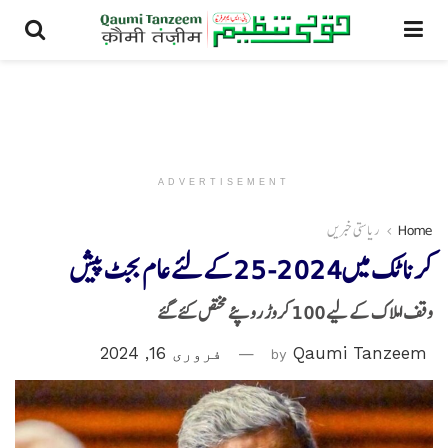
ADVERTISEMENT
Home
ریاستی خبریں
کرناٹک میں2024-25کے لئے عام بجٹ پیش
وقف املاک کے لیے 100 کروڑ روپئے مختص کئے گئے
Qaumi Tanzeem
by
فروری 16, 2024