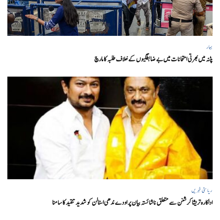
بہار
پٹنہ میں بھرتی امتحانات میں بے ضابطگیوں کے خلاف طلبہ کا مارچ
ریاستی خبریں
اداکارہ تریشا کرشنن سے متعلق ناشائستہ بیان پر اودے ندھی اسٹالن کو شدید تنقید کا سامنا