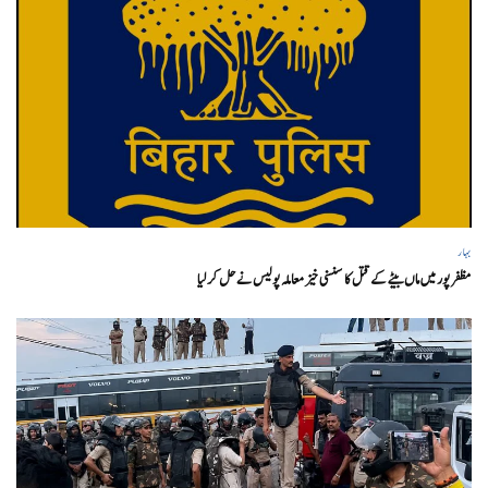
بہار
مظفر پور میں ماں بیٹے کے قتل کا سنسنی خیز معاملہ پولیس نے حل کر لیا