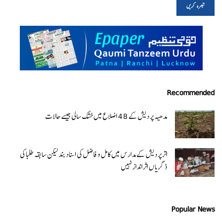
Recommended
مدھیہ پردیش کے 48 اضلاع میں خشک سالی جیسے حالات
اتر پردیش کےمدارس میں کامل و فاضل کی اسناد بند لیکن سابقہ طلبا کی
ڈگریا ں اثرانداز نہیں
Popular News