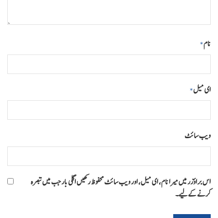
نام
*
ای میل
*
ویب‌ سائٹ
اس براؤزر میں میرا نام، ای میل، اور ویب سائٹ محفوظ رکھیں اگلی بار جب میں تبصرہ
کرنے کےلیے۔