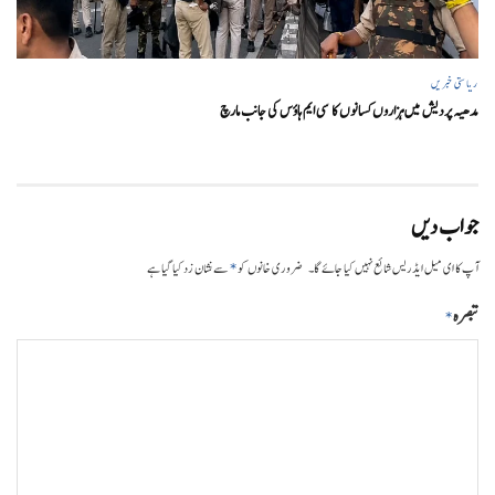
ریاستی خبریں
مدھیہ پردیش میں ہزاروں کسانوں کا سی ایم ہاؤس کی جانب مارچ
جواب دیں
*
آپ کا ای میل ایڈریس شائع نہیں کیا جائے گا۔
ضروری خانوں کو
سے نشان زد کیا گیا ہے
تبصرہ
*