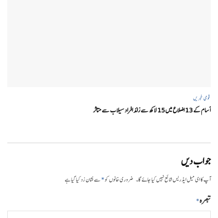
قومی خبریں
آسام کے 13 اضلاع میں 15 لاکھ سے زائد افراد سیلاب سے متاثر
جواب دیں
*
آپ کا ای میل ایڈریس شائع نہیں کیا جائے گا۔
ضروری خانوں کو
سے نشان زد کیا گیا ہے
تبصرہ
*