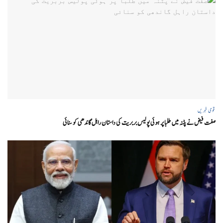
قومی خبریں
صفت فیض نے پٹنہ میں طلبا پر ہوئی پولیس بربریت کی داستان راہل گاندھی کو سنائی