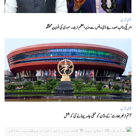
قومی خبریں
امریکی نائب صدر جے ڈی وینس سے وزیر اعظم نریندر مودی کی فون پر گفتگو
قومی خبریں
‘ آتم نربھر بھارت’ کے وژن کو عملی جامہ پہنانے کی کوشش