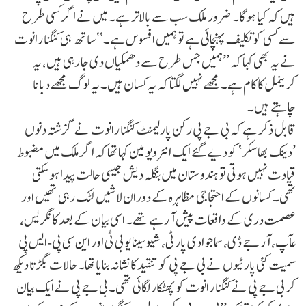
ہیں کہ کیا ہوگا۔ ضرور ملک سب سے بالاتر ہے۔ میں نے اگر کسی طرح
سے کسی کو تکلیف پہنچائی ہے تو ہمیں افسوس ہے۔‘‘ ساتھ ہی کنگنا رانوت
نے یہ بھی کہا کہ ’’ہمیں جس طرح سے دھمکیاں دی جا رہی ہیں، یہ
کریمنل کا کام ہے۔ مجھے نہیں لگتا کہ یہ کسان ہیں۔ یہ لوگ مجھے دبانا
چاہتے ہیں۔
قابل ذکر ہے کہ بی جے پی رکن پارلیمنٹ کنگنا رانوت نے گزشتہ دنوں
’دینک بھاسکر‘ کو دیے گئے ایک انٹرویو مین کہا تھا کہ اگر ملک میں مضبوط
قیادت نہیں ہوتی تو ہندوستان میں بنگلہ دیش جیسی حالت پیدا ہو سکتی
تھی۔ کسانوں کے احتجاجی مظاہرہ کے دوران لاشیں لٹک رہی تھیں اور
عصمت دری کے واقعات پیش آ رہے تھے۔ اسی بیان کے بعد کانگریس،
عآپ، آر جے ڈی، سماجوادی پارٹی، شیوسینا یو بی ٹی اور این سی پی-ایس پی
سمیت کئی پارٹیوں نے بی جے پی کو تنقید کا نشانہ بنایا تھا۔ حالات بگڑتا دیکھ
کر بی جے پی نے کنگنا رانوت کو پھٹکار لگائی تھی۔ بی جے پی نے ایک بیان