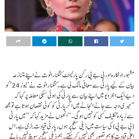
مشہور اداکارہ اور بی جے پی رکن پارلیمنٹ کنگنا رانوت نے اپنے متنازعہ
بیان کے لیے پارٹی سے معافی مانگ لی ہے۔کنگنا رانوت نے ’نیوز 24‘ کو
دیے ایک انٹرویو میں اپنے بیان سے پارٹی کی ہوئی سبکی معاملہ پر کہا کہ
’’میری وجہ سے جانے انجانے میں اگر پارٹی کو کوئی نقصان ہوتا ہے تو مجھ
سے زیادہ تکلیف کسی کو نہیں ہوگی۔‘‘ انھوں نے مزید کہا کہ ’’میں پارٹی
(بی جے پی) کی سیاست میں ذیلی سطح پر ہوں، پارٹی قیادت بڑی ہے، اس
اعلیٰ قیادت کا ہم تصور بھی نہیں کر سکتے۔ ہم ذیلی سطح پر سوچ نہیں پاتے