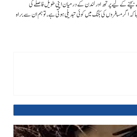
سے بچنے کے لیے پرتھ اور لندن کے درمیان اپنی طویل فاصلے کی
 اگر مسافروں کی بکنگ میں کوئی تبدیلی ہوتی ہے، تو ہم ان سے براہ