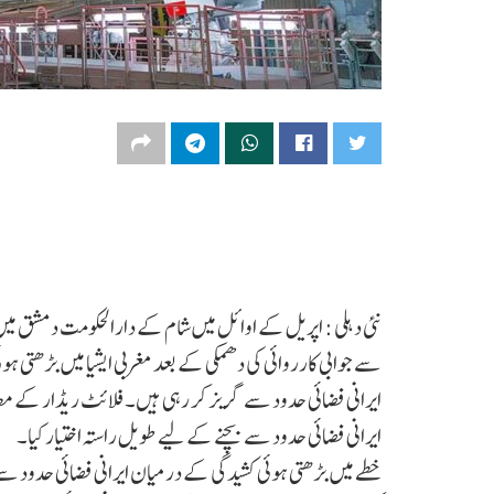
نئی دہلی : اپریل کے اوائل میں شام کے دارالحکومت دمشق میں
سے جوابی کارروائی کی دھمکی کے بعد مغربی ایشیا میں بڑھتی ہوئی
ایرانی فضائی حدود سے گریز کر رہی ہیں۔ فلائٹ ریڈار کے مطابق
ایرانی فضائی حدود سے بچنے کے لیے طویل راستہ اختیار کیا۔
خطے میں بڑھتی ہوئی کشیدگی کے درمیان ایرانی فضائی حدود سے 