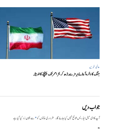
عالمی خبریں
جنگ کا دائرہ آبنائے ہرمز سے بڑھ کر بحر احمر تک پہنچنے کا اندیشہ
جواب دیں
*
آپ کا ای میل ایڈریس شائع نہیں کیا جائے گا۔
ضروری خانوں کو
سے نشان زد کیا گیا ہے