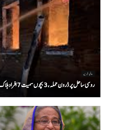
عالمی خبریں
روسی ساحل پر ڈرون حملہ، 3 بچوں سمیت 7 افراد ہلاک