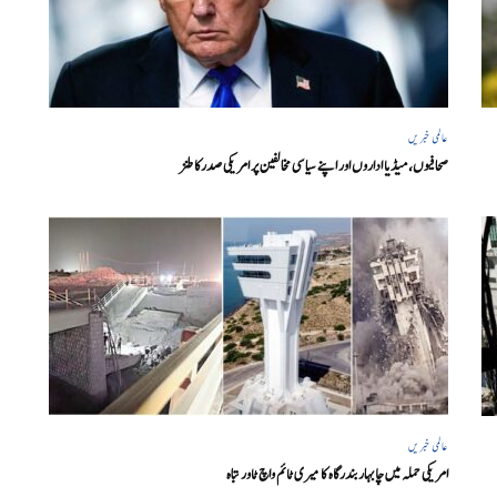
عالمی خبریں
صحافیوں، میڈیا اداروں اور اپنے سیاسی مخالفین پر امریکی صدرکا طنز
عالمی خبریں
امریکی حملہ میں چابہار بندرگاہ کا میری ٹائم واچ ٹاور تباہ