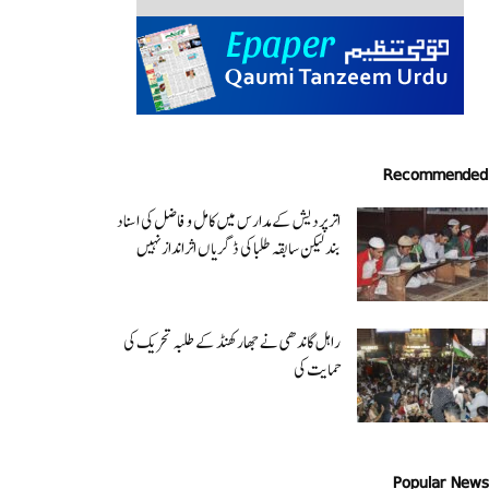
Recommended
اتر پردیش کےمدارس میں کامل و فاضل کی اسناد
بند لیکن سابقہ طلبا کی ڈگریا ں اثرانداز نہیں
راہل گاندھی نے جھارکھنڈ کے طلبہ تحریک کی
حمایت کی
Popular News