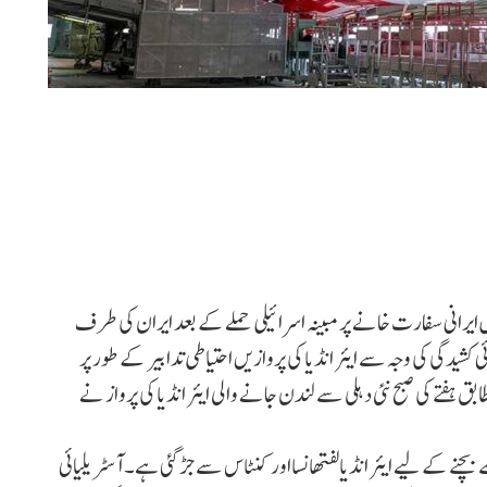
 ایرانی سفارت خانے پر مبینہ اسرائیلی حملے کے بعد ایران کی طرف
 کشیدگی کی وجہ سے ایئر انڈیا کی پروازیں احتیاطی تدابیر کے طور پر
 ہفتے کی صبح نئی دہلی سے لندن جانے والی ایئر انڈیا کی پرواز نے
بچنے کے لیے ایئر انڈیالفتھانسااورکنٹاس سے جڑ گئی ہے۔ آسٹریلیائی