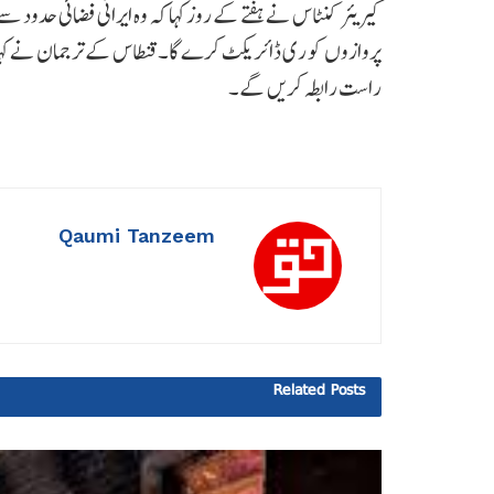
کیریئر کنٹاس نے ہفتے کے روز کہا کہ وہ ایرانی فضائی حدود 
پروازوں کو ری ڈائریکٹ کرے گا۔ قنطاس کے ترجمان نے کہا کہ
راست رابطہ کریں گے۔
Qaumi Tanzeem
Related
Posts