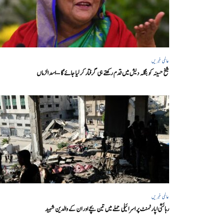
عالمی خبریں
شیخ حسینہ کو بنگلہ دیش میں قدم رکھتے ہی گرفتار کر لیا جائے گا – اسد الزماں
عالمی خبریں
رہائشی اپارٹمنٹ پر اسرائیلی حملے میں تین بچے اور ان کے والدین شہید