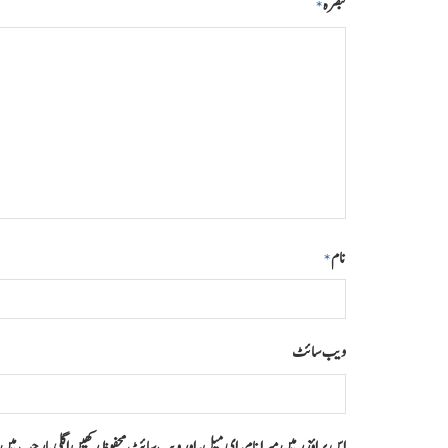
تبصرہ
*
نام
*
ویب‌ سائٹ
اس براؤزر میں میرا نام، ای میل، اور ویب سائٹ محفوظ رکھیں اگلی بار جب می