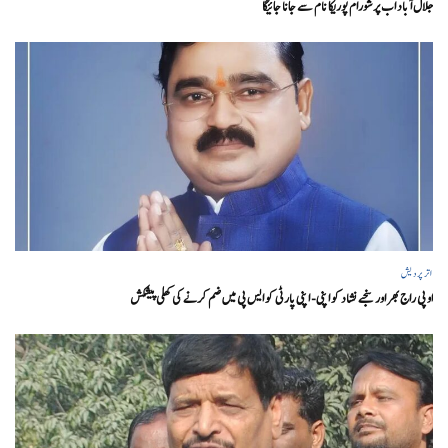
جلال آباد اب پرشورام پوریکا نام سے جانا جائیگا
اتر پردیش
او پی راج بھر اور سنجے نشاد کو اپنی- اپنی پارٹی کو ایس پی میں ضم کرنے کی کھلی پیشکش