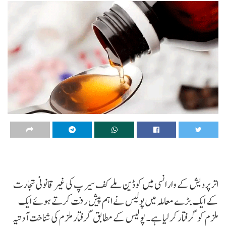
اتر پردیش کے وارانسی میں کوڈین ملے کف سیرپ کی غیر قانونی تجارت
کے ایک بڑے معاملہ میں پولیس نے اہم پیش رفت کرتے ہوئے ایک
ملزم کو گرفتار کر لیا ہے۔ پولیس کے مطابق گرفتار ملزم کی شناخت آدتیہ