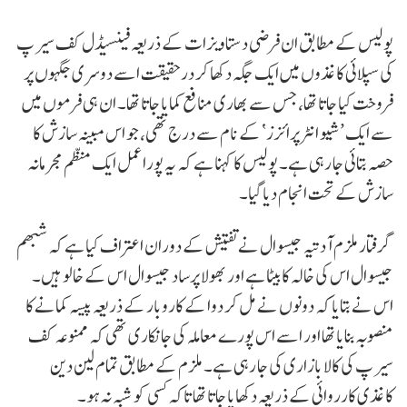
پولیس کے مطابق ان فرضی دستاویزات کے ذریعہ فینسیڈل کف سیرپ
کی سپلائی کاغذوں میں ایک جگہ دکھا کر درحقیقت اسے دوسری جگہوں پر
فروخت کیا جاتا تھا، جس سے بھاری منافع کمایا جاتا تھا۔ ان ہی فرموں میں
سے ایک ’شیو انٹرپرائزز‘ کے نام سے درج تھی، جو اس مبینہ سازش کا
حصہ بتائی جا رہی ہے۔ پولیس کا کہنا ہے کہ یہ پورا عمل ایک منظم مجرمانہ
سازش کے تحت انجام دیا گیا۔
گرفتار ملزم آدتیہ جیسوال نے تفتیش کے دوران اعتراف کیا ہے کہ شبھم
جیسوال اس کی خالہ کا بیٹا ہے اور بھولا پرساد جیسوال اس کے خالو ہیں۔
اس نے بتایا کہ دونوں نے مل کر دوا کے کاروبار کے ذریعہ پیسہ کمانے کا
منصوبہ بنایا تھا اور اسے اس پورے معاملہ کی جانکاری تھی کہ ممنوعہ کف
سیرپ کی کالا بازاری کی جا رہی ہے۔ ملزم کے مطابق تمام لین دین
کاغذی کارروائی کے ذریعہ دکھایا جاتا تھا تاکہ کسی کو شبہ نہ ہو۔