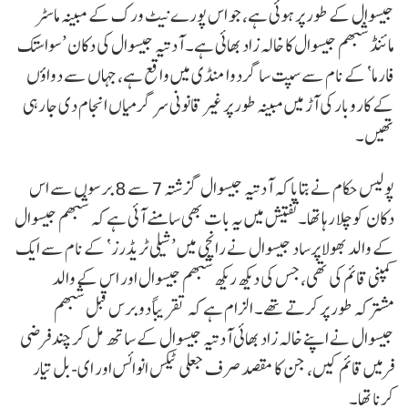
جیسوال کے طور پر ہوئی ہے، جو اس پورے نیٹ ورک کے مبینہ ماسٹر
مائنڈ شبھم جیسوال کا خالہ زاد بھائی ہے۔ آدتیہ جیسوال کی دکان ’سواستک
فارما‘ کے نام سے سپت ساگر دوا منڈی میں واقع ہے، جہاں سے دواؤں
کے کاروبار کی آڑ میں مبینہ طور پر غیر قانونی سرگرمیاں انجام دی جا رہی
تھیں۔
پولیس حکام نے بتایا کہ آدتیہ جیسوال گزشتہ 7 سے 8 برسوں سے اس
دکان کو چلا رہا تھا۔ تفتیش میں یہ بات بھی سامنے آئی ہے کہ شبھم جیسوال
کے والد بھولا پرساد جیسوال نے رانچی میں ’شیلی ٹریڈرز‘ کے نام سے ایک
کمپنی قائم کی تھی، جس کی دیکھ ریکھ شبھم جیسوال اور اس کے والد
مشترکہ طور پر کرتے تھے۔ الزام ہے کہ تقریباً دو برس قبل شبھم
جیسوال نے اپنے خالہ زاد بھائی آدتیہ جیسوال کے ساتھ مل کر چند فرضی
فرمیں قائم کیں، جن کا مقصد صرف جعلی ٹیکس انوائس اور ای-بل تیار
کرنا تھا۔