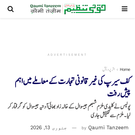
ADVERTISEMENT
Home
اتر پردیش
کف سیرپ کی غیر قانونی تجارت کے معاملے میں اہم
پیش رفت
پولیس نے کلیدی ملزم شبھم جیسوال کے خالہ زاد بھائی آدتیہ جیسوال کو گرفتار کر
لیا ۔ ملزم سے تفتیش جاری
Qaumi Tanzeem
by
جنوری 13, 2026