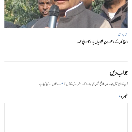
اتر پردیش
راج بھر کے دعوے پر شیوپال یادو کا جوابی حملہ
جواب دیں
*
آپ کا ای میل ایڈریس شائع نہیں کیا جائے گا۔
ضروری خانوں کو
سے نشان زد کیا گیا ہے
تبصرہ
*