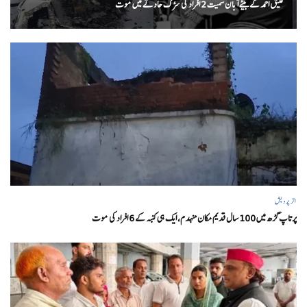
عتیق احمد کے بیٹے آبان سمیت 2 افراد کی سڑک حادثے میں موت
اتر پردیش
پرتاپ گڑھ میں 100 سال قدیم مکان منہدم، ایک ہی کنبہ کے 6 افراد کی موت