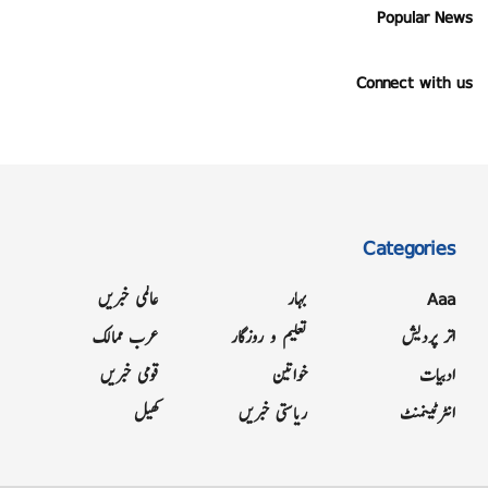
Popular News
Connect with us
Categories
Aaa
بہار
عالمی خبریں
اتر پردیش
تعلیم و روزگار
عرب ممالک
ادبیات
خواتین
قومی خبریں
انٹرٹینمنٹ
ریاستی خبریں
کھیل