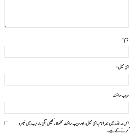
نام
*
ای میل
*
ویب‌ سائٹ
اس براؤزر میں میرا نام، ای میل، اور ویب سائٹ محفوظ رکھیں اگلی بار جب میں تبصرہ
کرنے کےلیے۔