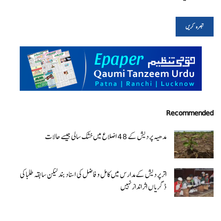
Recommended
مدھیہ پردیش کے 48 اضلاع میں خشک سالی جیسے حالات
اتر پردیش کےمدارس میں کامل و فاضل کی اسناد بند لیکن سابقہ طلبا کی
ڈگریا ں اثرانداز نہیں