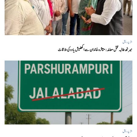
اتر پردیش
میرٹھ طالبہ قتل معاملہ: متاثرہ خاندان سے اکھلیش یادوکی ملاقات
اتر پردیش