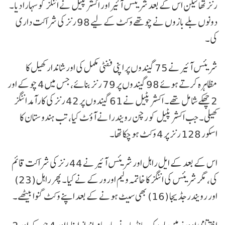
رنز تھا لیکن اس کے بعد شریئس آئیر اور اکشر پٹیل نے اننگز کو سہارا دیا۔
دونوں بلے بازوں نے چوتھے وکٹ کے لیے 98 رنز کی شراکت داری
کی۔
شریئس آئیر نے 75 گیندوں پر اپنی ففٹی مکمل کی اور شاندار کھیل کا
مظاہرہ کرتے ہوئے 98 گیندوں پر 79 رنز بنائے، جس میں 4 چوکے اور
2 چھکے شامل تھے۔ اکشر پٹیل نے 61 گیندوں پر 42 رنز کی کارآمد اننگز
کھیلی۔ جب اکشر پٹیل کو رچن رویندرا نے آؤٹ کیا، تب ہندوستان کا
اسکور 128 رنز پر 4 وکٹ ہو چکا تھا۔
اس کے بعد کے ایل راہل اور شریئس آئیر نے 44 رنز کی شراکت قائم
کی، مگر شریئس کی اننگز کا خاتمہ ولیم اورورکے نے کیا۔ پھر راہل (23)
اور رویندر جڈیجا (16) بھی سیٹ ہونے کے بعد اپنے وکٹ گنوا بیٹھے۔