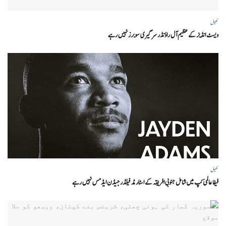
کھیل
ویسٹ انڈیز کے عظیم آل راؤنڈر سر گیری سوبرز نہیں رہے
کھیل
فیفا عالمی کپ میں شامل جنوبی افریقہ کے اسٹار مڈ فیلڈر جیڈن ایڈمس نہیں رہے