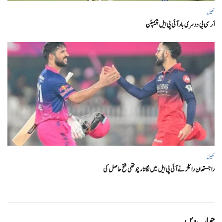
کھیل
آر سی بی دوسری بار آئی پی ایل چیمپئن
کھیل
راجستھان رائلز نے آئی پی ایل میں لگاتار چوتھی فتح حاصل کی
جواب دیں