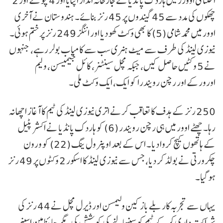
اختتامی اوورز میں ہاردک پانڈیا نے جارحانہ انداز اپنایا اور 4 چوکے اور 2
چھکوں کی مدد سے 45 گیندوں پر 45 رنز بنائے۔ ہندوستان نے آخری
اوور میں محمد شامی (5) کا بھی وکٹ کھو دیا اور اننگز 249 رنز پر ختم ہوئی۔
نیوزی لینڈ کی طرف سے میٹ ہنری سب سے کامیاب بولر رہے، جنہوں
نے 5 وکٹیں حاصل کیں، جبکہ مچل سینٹنر، کائل جیمیسن، ولیم
اورورکے اور رچن رویندرا کو ایک، ایک وکٹ ملی۔
250 رنز کے ہدف کا تعاقب کرنے اتری نیوزی لینڈ کی ٹیم کا آغاز اچھا نہ
رہا۔ چھٹے اوور میں ہی رچن رویندر (6) کو ہاردک پانڈیا نے اکشر پٹیل
کے ہاتھوں کیچ کروا دیا۔ اس کے بعد اوپنر ول ینگ (22) کو ورون
چکرورتی نے بولڈ کر دیا، جس سے نیوزی لینڈ کا اسکور 2 وکٹوں پر 49 رنز
ہو گیا۔
یہاں سے تجربہ کار بلے باز کین ولیمسن اور ڈیرل مچل نے 44 رنز کی
شراکت داری کر کے ٹیم کو سنبھالنے کی کوشش کی، مگر چائنامین اسپنر