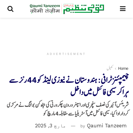
ADVERTISEMENT
Home
کھیل
چیمپئنز ٹرافی: ہندوستان نے نیوزی لینڈ کو 44 رنز سے
ہراکر سیمی فائنل میں داخل
شریئس آئیر کی نصف سنچری اور اسپنر ورون چکرورتی کی تباہ کن بولنگ نے مرکزی
کردار ادا کیا-سیمی فائنل میں آسٹریلیا سے مقابلہ4 مارچ کو
Qaumi Tanzeem
by
مارچ 3, 2025