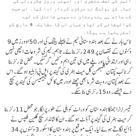
آئیر کی نصف سنچری اور اسپنر ورون چکرورتی کی
تباہ کن بولنگ نے مرکزی کردار ادا کیا۔ اس جیت
کے ساتھ ہی ہندوستان نے سیمی فائنل کے لیے
کوالیفائی کر لیا، جہاں اس کا مقابلہ 4 مارچ کو
آسٹریلیا سے ہوگا۔
ٹاس ہارنے کے بعد ہندوستانی ٹیم نے پہلے بیٹنگ کی اور 50 اوورز میں 9
وکٹوں کے نقصان پر 249 رنز بنائے۔ تاہم، ٹیم کی شروعات اچھی نہیں
رہی اور ابتدائی پاور پلے میں ہی تین اہم وکٹیں گر گئیں۔ محض 2 رنز بنا
کر نائب کپتان شبھمن گل میٹ ہنری کی گیند پر ایل بی ڈبلیو ہو گئے۔ اس
کے بعد کپتان روہت شرما بھی چھٹے اوور میں کائل جیمیسن کی گیند پر کیچ
دے بیٹھے۔ وہ 15 رنز ہی بنا سکے۔
تیسرا بڑا جھٹکا ہندوستان کو وراٹ کوہلی کے طور پر لگا، جو محض 11 رنز بنا
کر میٹ ہنری کی گیند پر آؤٹ ہو گئے۔ ان کا شاندار کیچ گلین فلپس نے
ڈائیو لگاتے ہوئے لیا۔ ایک موقع پر ہندوستان کا اسکور 3 وکٹوں پر 34