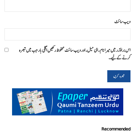
ویب‌ سائٹ
اس براؤزر میں میرا نام، ای میل، اور ویب سائٹ محفوظ رکھیں اگلی بار جب میں تبصرہ
کرنے کےلیے۔
Recommended