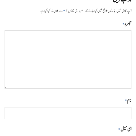
*
آپ کا ای میل ایڈریس شائع نہیں کیا جائے گا۔
ضروری خانوں کو
سے نشان زد کیا گیا ہے
تبصرہ
*
نام
*
ای میل
*