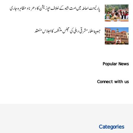
پارلیمنٹ احاطہ میں امت شاہ کے خلاف اپوزیشن کا دھرنا و مظاہرہ جاری
جمعیۃ علماء مشرقی دہلی کی مجلس منتظمہ کا اجلاس منعقد
Popular News
Connect with us
Categories