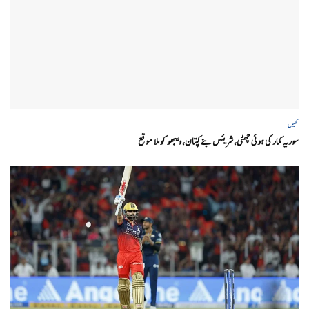
کھیل
سوریہ کمار کی ہوئی چھٹی، شریئس بنے کپتان، ویبھو کو ملا موقع