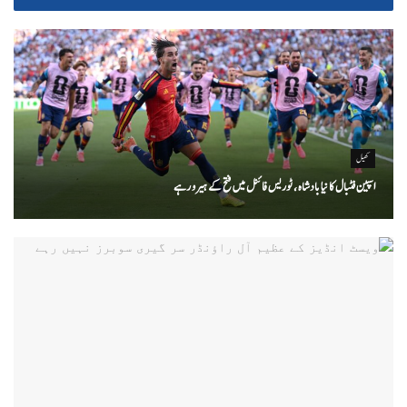
کھیل
اسپین فٹبال کا نیا بادشاہ ، ٹوریس فائنل میں فتح کے ہیرو رہے