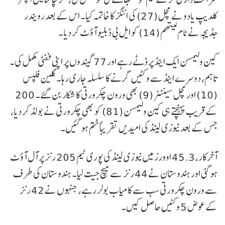
کلدیپ یادو نے مچل (27) کی اننگز کا خاتمہ کیا۔ اس کے بعد رویندر
جڈیجہ نے ٹام لیتھم (14) کو ایل بی ڈبلیو آؤٹ کر دیا۔
کین ولیمسن ایک اینڈ پر ڈٹے رہے اور 77 گیندوں پر اپنی ففٹی مکمل کی۔
تاہم، دوسرے اینڈ سے وکٹیں گرنے کا سلسلہ جاری رہا۔ گلین فلپس
(10) اور مچل سینٹنر (9) بھی ورون چکرورتی کا شکار بن گئے۔ 200
کے قریب پہنچتے ہی کین ولیمسن (81) کو بھی چکرورتی نے بولڈ کر دیا،
جس کے بعد نیوزی لینڈ کی امیدیں تقریباً ختم ہو گئیں۔
آخرکار، 45.3 اوورز میں نیوزی لینڈ کی پوری ٹیم 205 رنز پر آل آؤٹ
ہو گئی اور ہندوستان نے 44 رنز سے میچ جیت لیا۔ ہندوستان کی طرف
سے ورون چکرورتی سب سے کامیاب بولر رہے، جنہوں نے 42 رنز
کے عوض 5 وکٹیں حاصل کیں۔