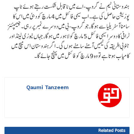
ہندوستانی ٹیم نے گروپ-اے میں ناقابل شکست رہتے ہوئے ٹاپ
پوزیشن حاصل کی ہے۔ اب سیمی فائنل میں 4 مارچ کو دبئی میں اس کا
سامنا آسٹریلیا سے ہوگا، جو گروپ-بی میں دوسرے نمبر پر رہی۔ چیمپئنز
ٹرافی کا دوسرا سیمی فائنل 5 مارچ کو لاہور میں ہوگا، جہاں نیوزی لینڈ اور
جنوبی افریقہ کی ٹیمیں آمنے سامنے ہوں گی۔ اگر ہندوستان اس میچ میں
کامیاب ہوتا ہے تو وہ 9 مارچ کو فائنل میں پہنچ جائے گا۔
Qaumi Tanzeem
Related
Posts