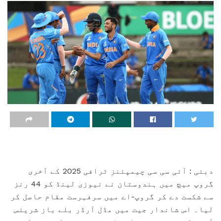
دبئی : آئی سی سی چیمپئنز ٹرافی 2025 کے آخری
گروپ میچ میں ہندوستان نے نیوزی لینڈ کو 44 رنز
سے شکست دے کر گروپ-اے میں سرفہرست مقام حاصل کر
لیا۔ اس شاندار جیت میں مڈل آرڈر بلے باز شریئس