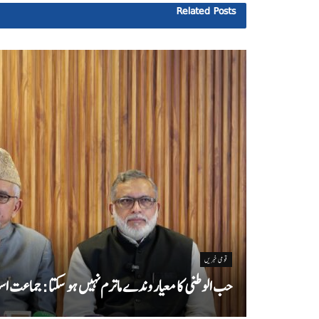
Related
Posts
قومی خبریں
حب الوطنی کا معیار وندے ماترم نہیں ہو سکتا : جماعت اسل