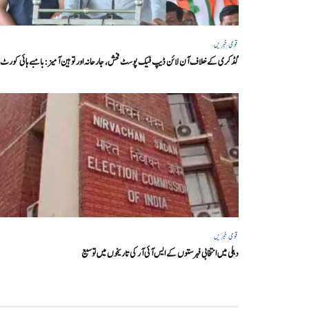
قومی خبریں
گڈکری کے خلاف آن لائن ڈیپ فیک پوسٹ فحش، جارحانہ اور توہین آمیز:بامبے ہائی کورٹ
قومی خبریں
دہلی میں انتخابی فہرستوں کے ایس آئی آر کی تاریخوں میں توسیع