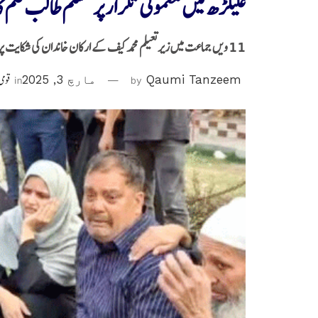
علیگڑھ میں معمولی تکرار پر مسلم طالب علم ک
11 ویں جماعت میں زیر تعیلم محمد کیف کے ارکان خاندان کی شکایت پر مقدمہ درج
Qaumi Tanzeem
by
مارچ 3, 2025
in
قومی