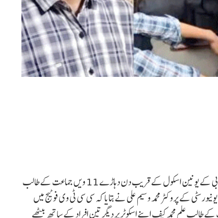
علی گڑھ: ریاست اتر پردیش میں علی گڑھ مسلم یونیورسٹی اے بی کے یونین اسکول کے قریب دن دہاڑے 11 ویں جماعت کے طالب
یورسٹی کے پروکٹر محمد وسیم علی نے بتایا کہ سی سی ٹی وی فوٹیج میں
ینئر سیکنڈری اسکول میں 11 ویں جماعت کے طالب علم محمد کیف اپنے اسکوٹر پر دیگر تین افراد کے ساتھ بیٹھے