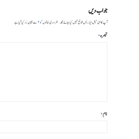
جواب دیں
*
آپ کا ای میل ایڈریس شائع نہیں کیا جائے گا۔
ضروری خانوں کو
سے نشان زد کیا گیا ہے
تبصرہ
*
نام
*