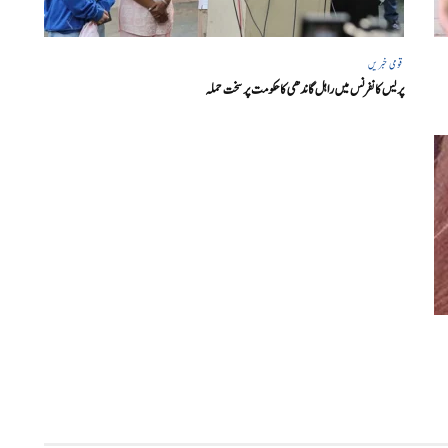
قومی خبریں
پریس کانفرنس میں راہل گاندھی کا حکومت پر سخت حملہ