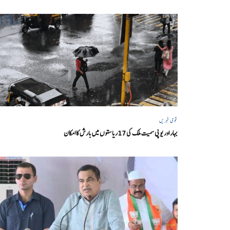
قومی خبریں
بہار اور یو پی سمیت ملک کی 17ریاستوں میں بارش کا امکان