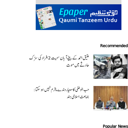
Recommended
عتیق احمد کے بیٹے آبان سمیت 2 افراد کی سڑک
حادثے میں موت
حب الوطنی کا معیار وندے ماترم نہیں ہو سکتا :
جماعت اسلامی ہند
Popular News