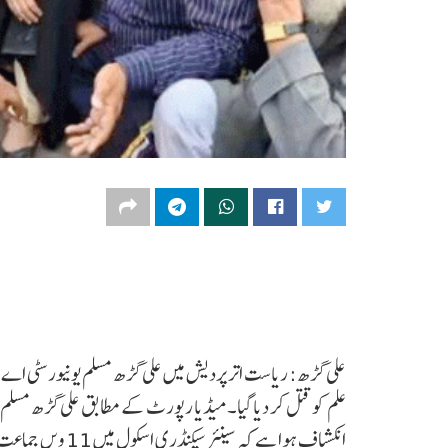
علم کو قتل کر دیا گیا۔ میڈیا رپورٹ کے مطابق علی گڑھ مسلم یون
انکشاف ہوا ہے کہ س