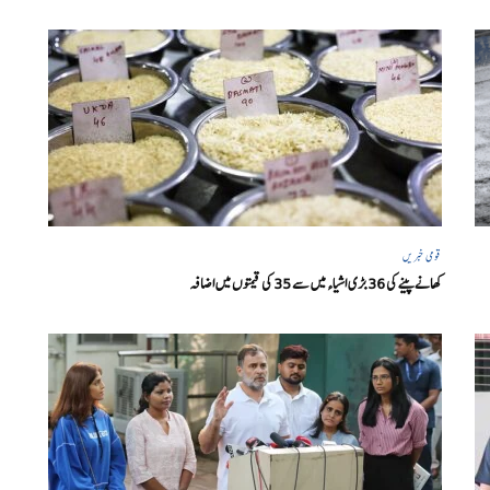
قومی خبریں
کھانے پینے کی 36 بڑی اشیاء میں سے 35 کی قیمتوں میں اضافہ