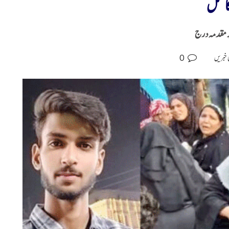
ا قتل
0
 خبریں