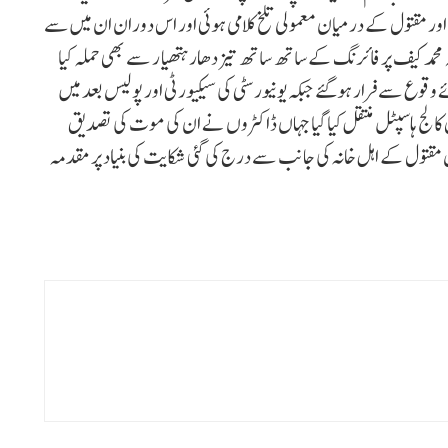
د اور مقتول کے درمیان معمولی تلخ کلامی ہوئی اور اس دوران ان میں سے
محمد کیف پر فائرنگ کے ساتھ ساتھ تیز دھار ہتھیار سے بھی حملہ کیا
 وقوع سے فرار ہوگئے جبکہ یونیورسٹی کی سیکیورٹی اور پولیس بعد میں
 کالج ہاسپٹل منتقل کیا گیا جہاں ڈاکٹروں نے ان کی موت کی تصدیق
قتول کے اہل خانہ کی جانب سے درج کی گئی شکایت کی بنیاد پر مقدمہ