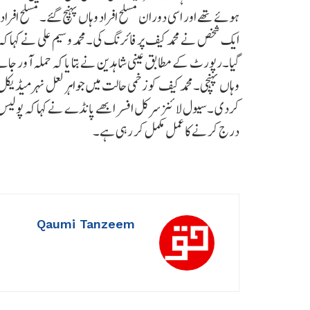
ہوئے تھے اور اسی دوران مسلح افراد وہاں پہنچ گئے۔ مسلح افرا
ایک شخص نے محمد کیف پر فائرنگ کی۔محمد وسیم علی نے کہا کہ 
گیا۔رپورٹ کے مطابق عینی شاہدین نے بتا یا کہ حملہ آور جائے
وہاں پہنچی۔محمد کیف کو زخمی حالت میں جواہر لعل نہر میڈیکل
کردی ۔سیول لائنز سرکل افسر ابھے پانڈے نے کہا کہ پولیس م
درج کرنے کا عمل مکمل کر رہی ہے۔
Qaumi Tanzeem