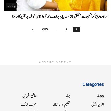
ریاستی خبریں
اداکارہ تریشا کرشنن سے متعلق ناشائستہ بیان پر اودے ندھی اسٹالن کو شدید تنقید کا سامنا
…
1
685
2
ADVERTISEMENT
Categories
Aaa
بہار
عالمی خبریں
اتر پردیش
تعلیم و روزگار
عرب ممالک