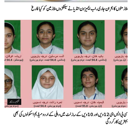
ملازمتوں کا بحران جاری، اب ایمیزون انڈیا نے سینکڑوں ملازمین کو کیا فارغ
تعلیم و روزگار
سی بی ایس ای 12ویں اور 10ویں کے ریزلٹ میں دہلی کے اردو میڈیم اسکولوں کی بھی
بہترین کارکردگی