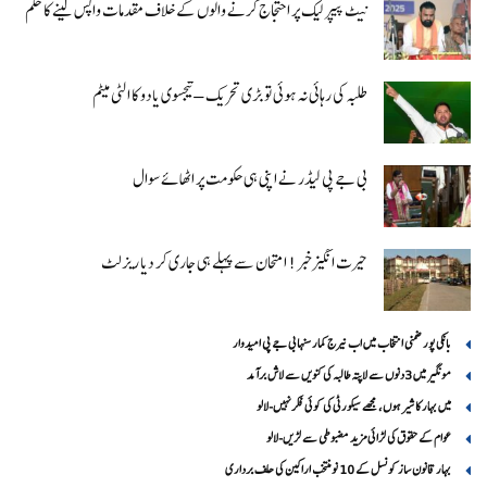
نیٹ پیپر لیک پر احتجاج کرنے والوں کے خلاف مقدمات واپس لینے کا حکم
طلبہ کی رہائی نہ ہوئی تو بڑی تحریک – تیجسوی یادو کا الٹی میٹم
بی جے پی لیڈر نے اپنی ہی حکومت پر اٹھائے سوال
حیرت انگیزخبر ! امتحان سے پہلے ہی جاری کر دیا ریزلٹ
بانکی پور ضمنی انتخاب میں اب نیرج کمار سنہا بی جے پی امیدوار
مونگیر میں 3دنوں سے لاپتہ طالبہ کی کنویں سے لاش برآمد
میں بہار کا شیر ہوں، مجھے سیکورٹی کی کوئی فکر نہیں-لالو
عوام کے حقوق کی لڑائی مزید مضبوطی سے لڑیں-لالو
بہار قانون ساز کونسل کے 10 نومنتخب اراکین کی حلف برداری