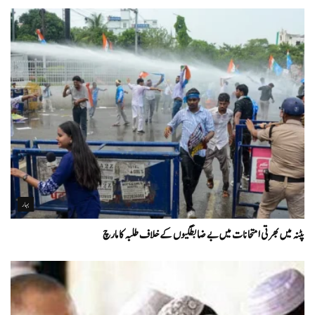
بہار
پٹنہ میں بھرتی امتحانات میں بے ضابطگیوں کے خلاف طلبہ کا مارچ