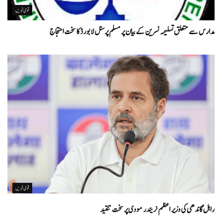
قومی خبریں
مدارس سے متعلق تسلیمہ نسرین کے بیان پر مسلم پرسنل لا بورڈ کا سخت احتجاج
قومی خبریں
راہل گاندھی کی وزیر اعظم نریندر مودی پر سخت تنقید