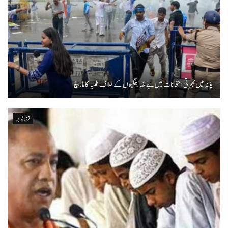
پٹنہ میں بھرتی امتحانات میں بے ضابطگیوں کے خلاف طلبہ کا مارچ
قومی خبریں