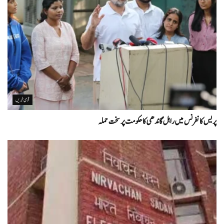
قومی خبریں
پریس کانفرنس میں راہل گاندھی کا حکومت پر سخت حملہ