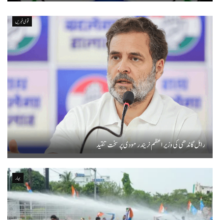
قومی خبریں
راہل گاندھی کی وزیر اعظم نریندر مودی پر سخت تنقید
بہار