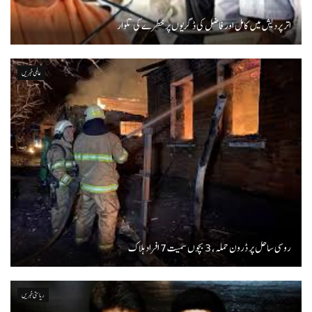
اتر پردیش میں کامل اور فاضل کی ڈگریوں پر خطرے کی تلوار
عالمی خبریں
روسی ساحل پر ڈرون حملہ، 3 بچوں سمیت 7 افراد ہلاک
ریاستی خبریں