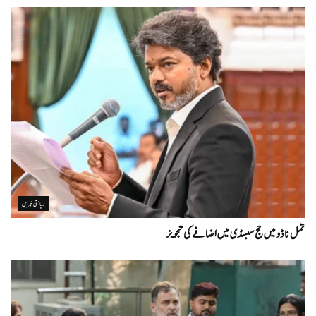
ریاستی خبریں
تمل ناڈو میں حج سبسڈی میں اضافے کی تجویز