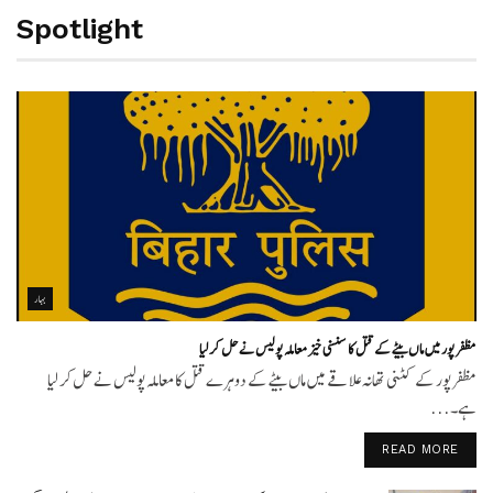
Spotlight
بہار
مظفر پور میں ماں بیٹے کے قتل کا سنسنی خیز معاملہ پولیس نے حل کر لیا
مظفر پور کے کٹنی تھانہ علاقے میں ماں بیٹے کے دوہرے قتل کا معاملہ پولیس نے حل کر لیا
ہے۔...
READ MORE