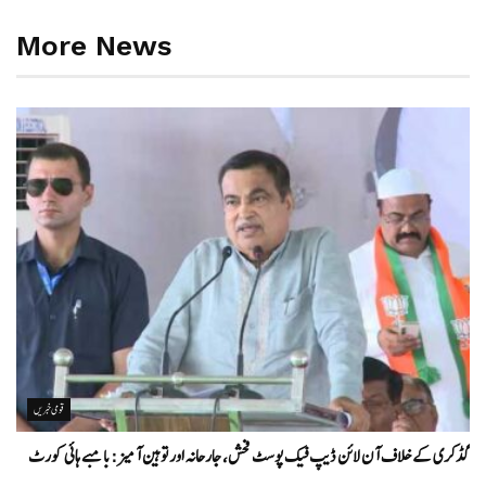
More News
قومی خبریں
گڈکری کے خلاف آن لائن ڈیپ فیک پوسٹ فحش، جارحانہ اور توہین آمیز:بامبے ہائی کورٹ