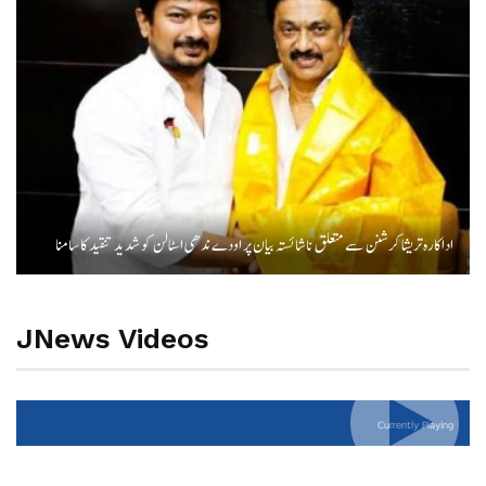
اداکارہ تریشا کرشنن سے متعلق ناشائستہ بیان پر اودے ندھی اسٹالن کو شدید تنقید کا سامنا
JNews Videos
Currently Playing