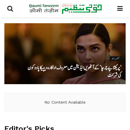
تعلیم و روزگار
‘ پریکشا پے چرچا’ کے آٹھویں ایڈیشن میں معروف اداکارہ دیپیکا پادوکون
کی شرکت
No Content Available
Editor's Picks