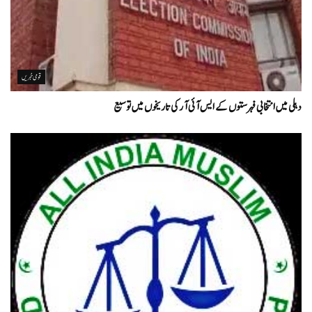
قومی خبریں
دہلی میں انتخابی فہرستوں کے ایس آئی آر کی تاریخوں میں توسیع