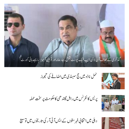
گڈکری کے خلاف آن لائن ڈیپ فیک پوسٹ فحش، جارحانہ اور توہین آمیز:بامبے ہائی کورٹ
تمل ناڈو میں حج سبسڈی میں اضافے کی تجویز
پریس کانفرنس میں راہل گاندھی کا حکومت پر سخت حملہ
دہلی میں انتخابی فہرستوں کے ایس آئی آر کی تاریخوں میں توسیع