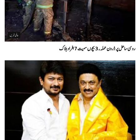
عالمی خبریں
روسی ساحل پر ڈرون حملہ، 3 بچوں سمیت 7 افراد ہلاک