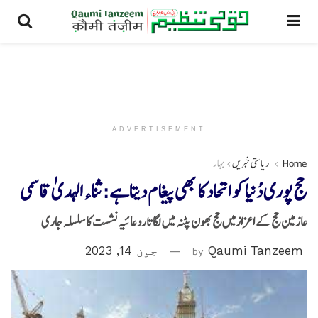
ADVERTISEMENT
Home
ریاستی خبریں
بہار
حج پوری دُنیاکو اتحاد کا بھی پیغام دیتاہے:ثناء الہدیٰ قاسمی
عازمین حج کے اعزازمیں حج بھون پٹنہ میں لگاتاردعائیہ نشست کاسلسلہ جاری
Qaumi Tanzeem
by
جون 14, 2023