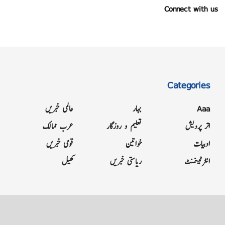
Connect with us
Categories
Aaa
بہار
عالمی خبریں
اتر پردیش
تعلیم و روزگار
عرب ممالک
ادبیات
خواتین
قومی خبریں
انٹرٹینمنٹ
ریاستی خبریں
کھیل
Grievance
Terms & Conditions
Advertise
About
Contact
Letter to Editor