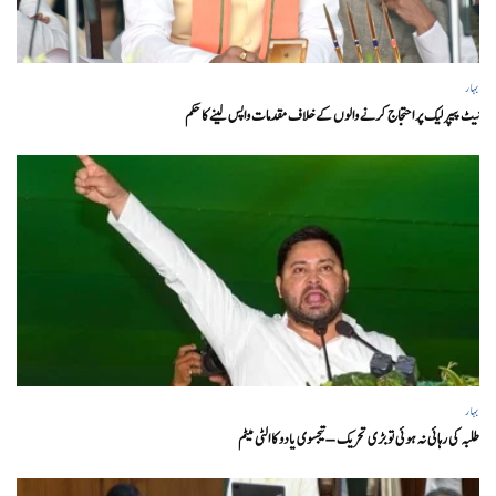
بہار
نیٹ پیپر لیک پر احتجاج کرنے والوں کے خلاف مقدمات واپس لینے کا حکم
بہار
طلبہ کی رہائی نہ ہوئی تو بڑی تحریک – تیجسوی یادو کا الٹی میٹم