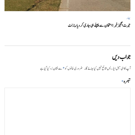
بہار
حیرت انگیزخبر ! امتحان سے پہلے ہی جاری کر دیا ریزلٹ
جواب دیں
*
آپ کا ای میل ایڈریس شائع نہیں کیا جائے گا۔
ضروری خانوں کو
سے نشان زد کیا گیا ہے
تبصرہ
*