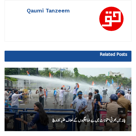
Qaumi Tanzeem
Related
Posts
بہار
پٹنہ میں بھرتی امتحانات میں بے ضابطگیوں کے خلاف طلبہ کا مارچ