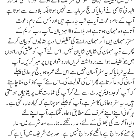
مجلس میں بحیثیت مہمان خصوصی تشریف لائے ہوئے مولانامفتی محمدثناء
الہدیٰ قاسمی نے فرمایاکہ حج سرمایہ سے نہیں ہوتابلکہ بلاوے سے ہوتاہے
آپ کے نام دعوت آیاہے تب جارہے ہیں اورجس کے نام دعوت
آتاہے وہ مہمان ہوتاہے اوربلانے والامیزبان ۔آپ رب کریم کے
معززمہمان ہیں اگرمہمان راستے کی تکلیفوں اورپریشانیوں کوبیان کرتے
پھرے تو یہ مہمان کی شایانِ شایان نہیں۔اس لئے آ پ کوعشق کی راہوں
میں جو تکلیف ہواسے برداشت کریںاوردشواریوں پرصبرکریں۔آپ
نے یہ فرمایاکہ یہ سفرآسان نہیں ہے اس لئے عمرہ ہویاحج ہرحاجی پہلے
آسانی کی دعاکرتاہے پھراس کی قبولیت کی۔اس لئے آپ کاذہن بنناچاہئے
کہ آپ کوجدہ ایئرپورٹ سے لے کرآپ کی عمارت تک پریشانیاں ہوسکتی
ہیں۔ یہ سفر دعاؤں کاسفرہے،آپ کوپہلے سوچناہے کہ کیادعاء مانگنی ہے۔
ہرکوئی اپنے اپنے ظرف کے مطابق دعاہ مانگتاہے،آپ اپنے لئے
دنیاوآخرت کی بھلائی کے لئے دعاء مانگئے۔ہمارے معاشرے میں دعاء
پڑھنے کارواج ہے مانگنے کارواج نہیں ہے۔حدیث شریف میں آیاہے کہ