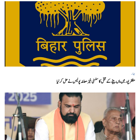
بہار
مظفر پور میں ماں بیٹے کے قتل کا سنسنی خیز معاملہ پولیس نے حل کر لیا