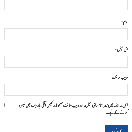
نام
*
ای میل
*
ویب‌ سائٹ
اس براؤزر میں میرا نام، ای میل، اور ویب سائٹ محفوظ رکھیں اگلی بار جب میں تبصرہ
کرنے کےلیے۔