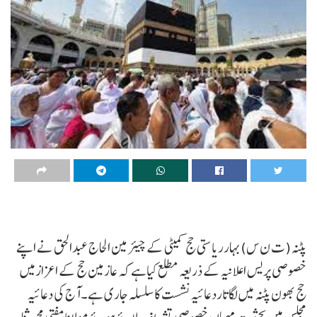
پٹنہ(ت ن س)بہارریاستی حج کمیٹی کے چیئر مین الحاج عبدالحق نے اپنے
خصوصی پریس اعلانیہ کے ذریعہ مطلع کیاہے کہ عازمین حج کے اعزازمیں
حج بھون پٹنہ میں لگاتاردعائیہ نشست کاسلسلہ جاری ہے۔آج کی دعائیہ