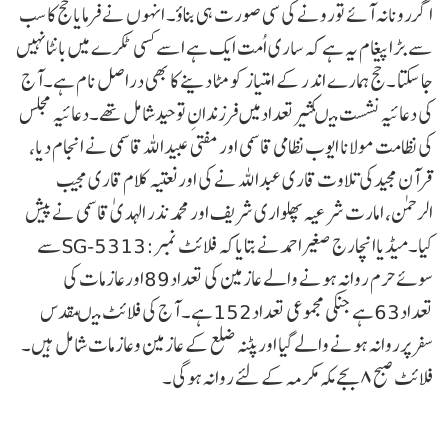
اگررونانہ آئے تورونے کی سی صورت ہی بناؤ۔ انہوں نے فرمایا حج کا سب
سے بڑا پیغام یہ ہے کہ ساری اُمت ایک ہے اسے کسی ٹکرے میں بانٹا نہیں
جا سکتا ۔ حج ہمارے اند ر کے امتیاز کو مٹا دینے کا بھی دراصل نام ہے۔آج
کی دعائیہ نشست میںکثیرتعدادمیں فرزندانِ توحیدشامل تھے۔دعائیہ مجلس
کی نظامت مولانا ایوب نظامی قاسمی اور مفتی عبیداللہ قاسمی نے انجام دیا،
قرآن مجیدکی تلاوت قاری عبداللہ نے کی اورنعتیہ کلام قاری مجیب
الرحمن، امارت شرعیہ پھلواری شریف اور محمد نذر الہدیٰ قاسمی نے پیش
کیا۔میڈیاانچارج صغیراحمدنے بتایاکہ فلائٹ نمبر:SG-5313سے
سوئے حرم روانہ ہونے والے عازمین کی تعداد89اورعازمات کی
تعداد63ہے جنکی مجموعی تعداد152ہے۔ آج کی فلائٹ میںمقدس
سفرپرروانہ ہونے والے گیا اورپٹنہ ضلع کے عازمین وعازمات شامل ہیں۔
فلائٹ صبح ۸بجے مکہ مکرمہ کے لئے روانہ ہوگی۔