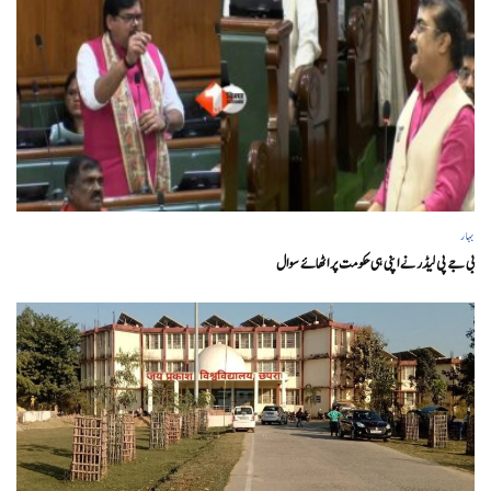
بہار
بی جے پی لیڈر نے اپنی ہی حکومت پر اٹھائے سوال