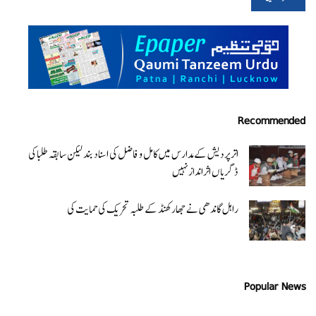
Recommended
اتر پردیش کےمدارس میں کامل و فاضل کی اسناد بند لیکن سابقہ طلبا کی
ڈگریا ں اثرانداز نہیں
راہل گاندھی نے جھارکھنڈ کے طلبہ تحریک کی حمایت کی
Popular News