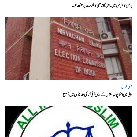
پریس کانفرنس میں راہل گاندھی کا حکومت پر سخت حملہ
قومی خبریں
دہلی میں انتخابی فہرستوں کے ایس آئی آر کی تاریخوں میں توسیع