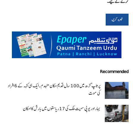
کرنے کےلیے۔
Recommended
پرتاپ گڑھ میں 100 سال قدیم مکان منہدم، ایک ہی کنبہ کے 6 افراد
کی موت
بہار اور یو پی سمیت ملک کی 17ریاستوں میں بارش کا امکان