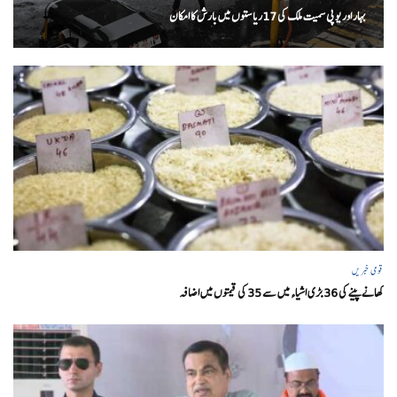
بہار اور یو پی سمیت ملک کی 17ریاستوں میں بارش کا امکان
قومی خبریں
کھانے پینے کی 36 بڑی اشیاء میں سے 35 کی قیمتوں میں اضافہ