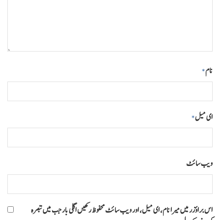
نام
*
ای میل
*
ویب‌ سائٹ
اس براؤزر میں میرا نام، ای میل، اور ویب سائٹ محفوظ رکھیں اگلی بار جب میں تبصرہ