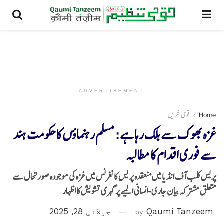
ADVERTISEMENT
Home
قومی خبریں
غزہ بھوک سے بلک رہا ہے: مسلم رہنماؤں کا حکومت ہند
سے فوری اقدام کا مطالبہ
پریس کلب آف انڈیا میں منعقدہ پریس کانفرنس میں غزہ کی موجودہ صورتحال سے
متعلق مشترکہ بیان جاری -انسانی المیے پر گہری تشویش کا اظہار
Qaumi Tanzeem
by
جولائی 28, 2025