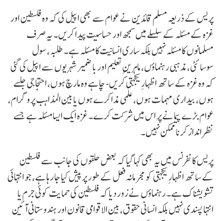
پریس کے ذریعہ مسلم قائدین نے عوام سے بھی اپیل کی کہ وہ فلسطین اور
غزہ کے مسئلہ کے سلسلے میں سمجھ اور حساسیت پیدا کریں۔ یہ صرف
مسلمانوں کا مسئلہ نہیں بلکہ ساری انسانیت کا مسئلہ ہے۔ طلبہ، سول
سوسائٹی، مذہبی رہنماؤں، ماہرینِ تعلیم اور با ضمیر شہریوں سے اپیل کی گئی
کہ وہ غزہ کے ساتھ اظہارِ یکجہتی کریں- چاہے وہ مارچ ہوں، احتجاجی جلسے
ہوں، بیداری مہمات ہوں، علمی مذاکرے ہوں یا بین المذاہب پروگرام،
عوام بڑے پیمانے پر اس میں شرکت کرے۔ غزہ ایک ایسا مسئلہ ہے جسے
نظر انداز کرنا ممکن نہیں۔
پریس کانفرنس میں یہ بھی کہا گیا کہ بعض حلقوں کی جانب سے فلسطین
کے ساتھ اظہارِ یکجہتی کو مجرمانہ فعل کے طور پر پیش کیا جا رہا ہے، جو انتہائی
تشویشناک ہے۔ رہنماؤں نے زور دیا کہ فلسطین کی حمایت کوئی جرم یا
انتہا پسندی نہیں بلکہ انسانی حقوق، بین الاقوامی قانون اور ہندوستانی آئین