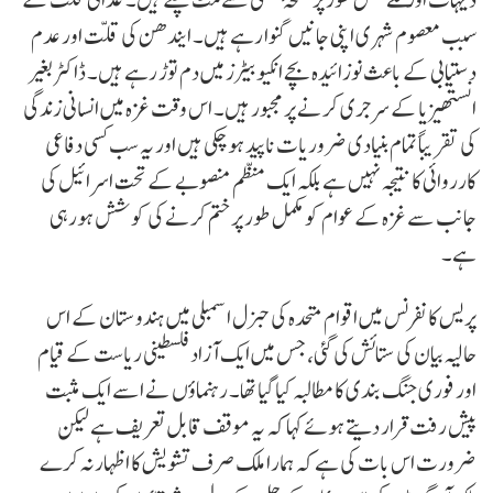
سبب معصوم شہری اپنی جانیں گنوا رہے ہیں۔ ایندھن کی قلت اور عدم
دستیابی کے باعث نوزائیدہ بچے انکیوبیٹرز میں دم توڑ رہے ہیں۔ ڈاکٹر بغیر
انستھیزیا کے سرجری کرنے پر مجبور ہیں۔ اس وقت غزہ میں انسانی زندگی
کی تقریباً تمام بنیادی ضروریات ناپید ہو چکی ہیں اور یہ سب کسی دفاعی
کارروائی کا نتیجہ نہیں ہے بلکہ ایک منظم منصوبے کے تحت اسرائیل کی
جانب سے غزہ کے عوام کو مکمل طور پر ختم کرنے کی کوشش ہورہی
ہے۔
پریس کانفرنس میں اقوام متحدہ کی جنرل اسمبلی میں ہندوستان کے اس
حالیہ بیان کی ستائش کی گئی، جس میں ایک آزاد فلسطینی ریاست کے قیام
اور فوری جنگ بندی کا مطالبہ کیا گیا تھا۔ رہنماؤں نے اسے ایک مثبت
پیش رفت قرار دیتے ہوئے کہا کہ یہ موقف قابل تعریف ہے لیکن
ضرورت اس بات کی ہے کہ ہمارا ملک صرف تشویش کا اظہار نہ کرے