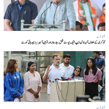
قومی خبریں
گڈکری کے خلاف آن لائن ڈیپ فیک پوسٹ فحش، جارحانہ اور توہین آمیز:بامبے ہائی کورٹ
قومی خبریں