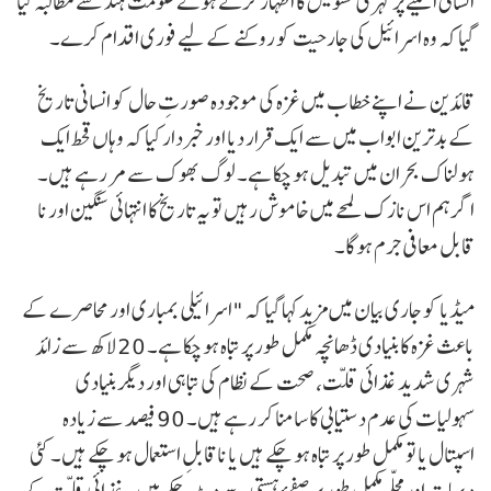
انسانی المیے پر گہری تشویش کا اظہار کرتے ہوئے حکومت ہند سے مطالبہ کیا
گیا کہ وہ اسرائیل کی جارحیت کو روکنے کے لیے فوری اقدام کرے۔
قائدین نے اپنے خطاب میں غزہ کی موجودہ صورتِ حال کو انسانی تاریخ
کے بدترین ابواب میں سے ایک قرار دیا اور خبردار کیا کہ وہاں قحط ایک
ہولناک بحران میں تبدیل ہو چکا ہے۔ لوگ بھوک سے مر رہے ہیں۔
اگر ہم اس نازک لمحے میں خاموش رہیں تو یہ تاریخ کا انتہائی سنگین اور نا
قابل معافی جرم ہوگا۔
میڈیا کو جاری بیان میں مزید کہا گیا کہ "اسرائیلی بمباری اور محاصرے کے
باعث غزہ کا بنیادی ڈھانچہ مکمل طور پر تباہ ہو چکا ہے۔ 20 لاکھ سے زائد
شہری شدید غذائی قلت، صحت کے نظام کی تباہی اور دیگر بنیادی
سہولیات کی عدم دستیابی کا سامنا کر رہے ہیں۔ 90 فیصد سے زیادہ
اسپتال یا تو مکمل طور پر تباہ ہو چکے ہیں یا ناقابلِ استعمال ہو چکے ہیں۔ کئی
دیہات اور محلّے مکمل طور پر صفحۂ ہستی سے مٹ چکے ہیں۔ غذائی قلت کے