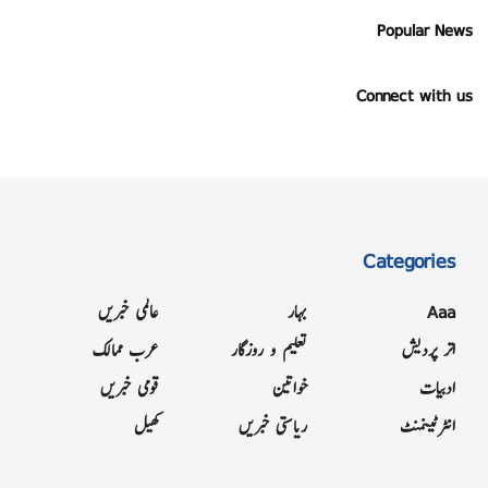
Popular News
Connect with us
Categories
Aaa
بہار
عالمی خبریں
اتر پردیش
تعلیم و روزگار
عرب ممالک
ادبیات
خواتین
قومی خبریں
انٹرٹینمنٹ
ریاستی خبریں
کھیل