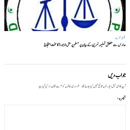
قومی خبریں
مدارس سے متعلق تسلیمہ نسرین کے بیان پر مسلم پرسنل لا بورڈ کا سخت احتجاج
جواب دیں
*
آپ کا ای میل ایڈریس شائع نہیں کیا جائے گا۔
ضروری خانوں کو
سے نشان زد کیا گیا ہے
تبصرہ
*