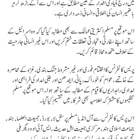
میں درج بنیادی اقدار کے عین مطابق ہے اور اس سے آگے بڑھ کر ہر
باضمیر انسان کی اخلاقی و انسانی ذمہ داری ہے۔
اس موقع پرمسلم اکثریتی ممالک سے بھی مطالبہ کیا گیا کہ وہ اسرائیل کے
ساتھ اپنے سفارتی و تجارتی تعلقات ختم کریں اور اس غیر انسانی جارحیت
کے خلاف متحدہ محاذ قائم کریں۔
پریس کانفرنس کا اختتام فوری اور غیر مشروط جنگ بندی، غزہ کے محاصرہ
کے خاتمے ، عوام کو خوراک، پانی، ایندھن اور طبی امداد کی فراہمی اور
امدادی راہداریوں کا قیام کے مطالبہ کے ساتھ ہوا۔ اس موقع پر مسلم
تنظیموں کا مشترکہ اعلامیہ بھی شرکاء میں تقسیم کیا گیا۔
اس پریس کانفرنس سے آل انڈیا مسلم پرسنل لاء بورڈ ، جمیعت العلماء ہند ،
جماعت اسلامی ہند ، مرکزی جمعیت اہل حدیث ، ایس آئی او و دیگر ملی
تحریکات کی قیادت اور نمائندہ مذہبی اسکالرز نے خطاب کیا ۔