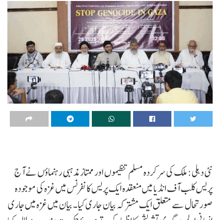
نئی دہلی: ملک کی سرکردہ مسلم تنظیموں اور ممتاز مذہبی رہنماؤں نے آج
پریس کلب آف انڈیا میں منعقدہ ایک پریس کانفرنس میں غزہ کی موجودہ
صورتحال سے متعلق ایک مشترکہ بیان جاری کیا۔ بیان میں غزہ میں جاری