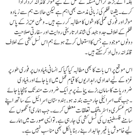
بلکہ آگے بڑھ کر اس مسئلہ کے حل کے لیے موثر قائدانہ کردار ادا
کرے۔ یقینا ظلم کی زبانی مذمت بھی اہم ہے لیکن حالات ہم سے زیادہ
موثر اور فوری عملی کاوشوں کا مطالبہ کر رہے ہیں ۔ وطن عزیز کے پاس
ظلم کے خلاف جدو جہد کی شاندار تاریخی روایت اور سفارتی صلاحیت
دونوں موجود ہے جس کا استعمال کرتے ہوئے ہم اس نسل کشی کے خلاف
قائدانہ رول اد کرسکتے ہیں ۔
اس موقع پر اس بات کا بھی مطالبہ کیا گیا کہ انسانی بنیادوں پر فوری طور پر
غزہ کے لیے امدادی راہداریوں کا قیام عمل میں لایا جائے اور بنیادی
ضروریات کا سامان بڑے پیمانے پر ہر ایک ضرورت مند تک پہنچایا جائے
۔ جب تک اسرائیلی جارحیت بند نہ ہو، ہندوستان اسرائیل کے ساتھ اپنے
تمام عسکری و اسٹریٹجک تعلقات معطل کرے۔ جب ہماری آنکھوں کے
سامنے فلسطینیوں کی نسل کشی کی جارہی ہے، تو ایسی صورت میں ہمارے
لیےخاموش یا غیرجانبدار بنے رہنا بالکل بھی مناسب نہیں ہے۔