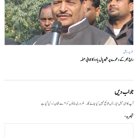
اتر پردیش
راج بھر کے دعوے پر شیوپال یادو کا جوابی حملہ
جواب دیں
*
آپ کا ای میل ایڈریس شائع نہیں کیا جائے گا۔
ضروری خانوں کو
سے نشان زد کیا گیا ہے
تبصرہ
*