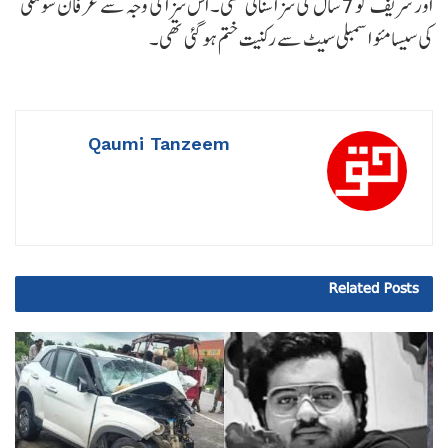
اور شریف کو 7 سال کی سزا سنائی تھی۔ اس سزا کی وجہ سے عرفان سولنکی
کی سیسامئو اسمبلی سیٹ سے رکنیت ختم ہو گئی تھی۔
Qaumi Tanzeem
Related
Posts