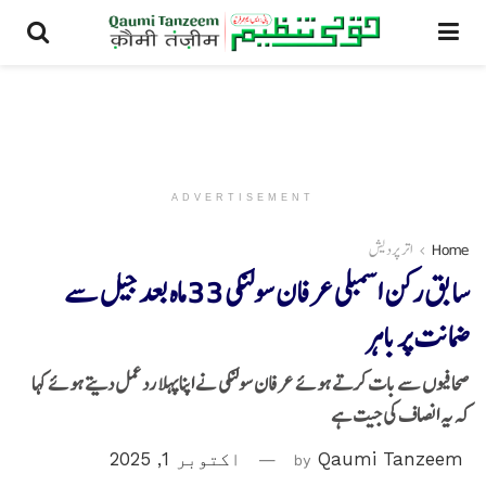
ADVERTISEMENT
Home
اتر پردیش
سابق رکن اسمبلی عرفان سولنکی 33 ماہ بعد جیل سے
ضمانت پر باہر
صحافیوں سے بات کرتے ہوئے عرفان سولنکی نے اپنا پہلا رد عمل دیتے ہوئے کہا
کہ یہ انصاف کی جیت ہے
Qaumi Tanzeem
by
اکتوبر 1, 2025