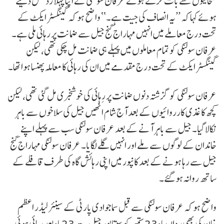
صحافیوں سے بات کرتے ہوئے عرفان سولنکی نے اپنا پہلا رد عمل دیتے
ہوئے کہا کہ ’’یہ انصاف کی جیت ہے۔‘‘ واضح ہو کہ گینگسٹر ایکٹ کے
تحت درج معاملے میں انہیں مہاراج گنج جیل سے ضمانت پر رہائی ملی ہے۔
عرفان سولنکی کو تمام معاملوں میں پہلے ہی ضمانت مل چکی تھی، لیکن
گینگسٹر ایکٹ کے تحت درج مقدمے میں ان کی رہائی کا معاملہ پھنسا ہوا تھا۔
عرفان سولنکی کو گزشتہ دنوں ضمانت پر رِہائی کی خوشخبری مل گئی تھی، لیکن
کچھ کاغذی کارروائیوں کے بعد آج شام انھیں جیل کی سلاخوں سے باہر
نکالا گیا۔ جیل سے باہر آنے کے بعد عرفان سولنکی سب سے پہلے اپنے
خاندان کے لوگوں سے ملے اور انہیں گلے لگایا۔ عرفان سولنکی مہاراج گنج
جیل سے رہا ہونے کے بعد کانپور میں اپنی رہائش گاہ کی طرف قافلے کے
ساتھ روانہ ہو گئے۔
واضح ہو کہ عرفان سولنکی سے قبل سماجوادی پارٹی کے سینئر لیڈر اعظم
خان کی بھی رواں ماہ 23 ستمبر کو سیتاپور جیل سے 23 ماہ بعد رہائی ہوئی