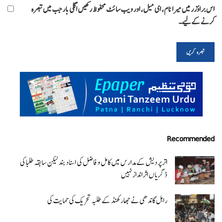
اس براؤزر میں میرا نام، ای میل، اور ویب سائٹ محفوظ رکھیں اگلی بار جب میں تبصرہ
کرنے کےلیے۔
Recommended
اتر پردیش کےمدارس میں کامل و فاضل کی اسناد بند لیکن سابقہ طلبا کی
ڈگریا ں اثرانداز نہیں
راہل گاندھی نے جھارکھنڈ کے طلبہ تحریک کی حمایت کی