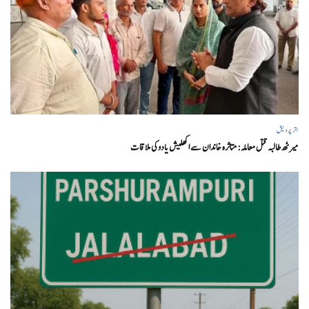
اتر پردیش
میرٹھ طالبہ قتل معاملہ: متاثرہ خاندان سے اکھلیش یادوکی ملاقات