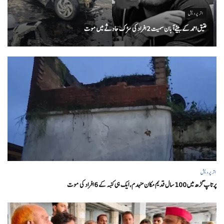
اتر پردیش
عتیق احمد کے بیٹے آبان سمیت 2 افراد کی سڑک حادثے میں موت
اتر پردیش
پرتاپ گڑھ میں 100 سال قدیم مکان منہدم، ایک ہی کنبہ کے 6 افراد کی موت