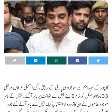
کانپور کے سیسامئو سے سماجوادی پارٹی کے سابق رکن اسمبلی عرفان سولنکی
33 ماہ بعد منگل کو شام 6 بجے جیل سے ضمانت پر باہر آگئے۔ جیل کے باہر
موجود حامیوں نے ان کا زوردار استقبال کیا۔ جیل سے باہر آنے کے بعد