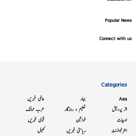
Popular News
Connect with us
Categories
Aaa
بہار
عالمی خبریں
اتر پردیش
تعلیم و روزگار
عرب ممالک
ادبیات
خواتین
قومی خبریں
انٹرٹینمنٹ
ریاستی خبریں
کھیل