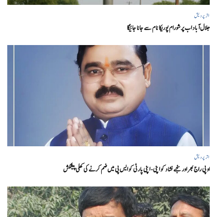
اتر پردیش
جلال آباد اب پرشورام پوریکا نام سے جانا جائیگا
اتر پردیش
او پی راج بھر اور سنجے نشاد کو اپنی- اپنی پارٹی کو ایس پی میں ضم کرنے کی کھلی پیشکش