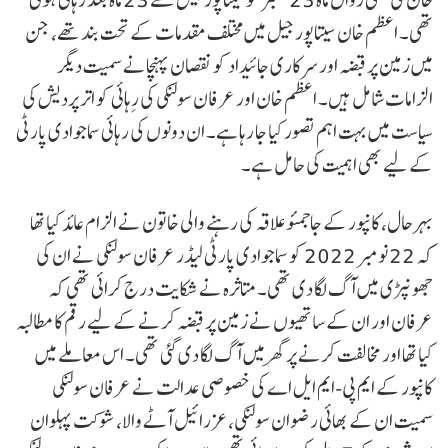
تھی۔ اعظم خان سیتاپور جیل میں مختلف مقدمات کے تحت بند تھے، جن
میں زمین پر قبضہ اور سرکاری جائیداد کو نقصان پہنچانے سمیت دیگر
الزامات شامل ہیں۔ اعظم خان اور عرفان سولنکی کی رِہائی کو اتر پردیش کی
سیاست میں بہت اہم تصور کیا جا رہا ہے۔ ان دونوں کی رہائی سماجوادی پارٹی
کے لیے بھی اہمیت کی حامل ہے۔
بہرحال، کانپور کے جاجمئو علاقہ کی رہنے والی خاتون نے الزام عائد کیا تھا
کہ 22 نومبر 2022 کو سماجوادی پارٹی لیڈر عرفان سولنکی نے ان کی
جھونپڑی میں آگ لگا دی تھی۔ متاثرہ نے شکایت درج کرائی تھی کہ
عرفان اور ان کے ساتھیوں نے زمین پر قبضہ کرنے کے لیے رقم کا مطالبہ
کیا تھا اور مخالفت کرنے پر گھر میں آگ لگا دی گئی تھی۔ اس معاملے میں
کانپور کے ایم پی-ایم ایل اے کی خصوصی عدالت نے عرفان سولنکی
سمیت ان کے بھائی رضوان سولنکی، عزرائیل آٹے والا، شوکت پہلوان