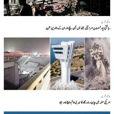
عالمی خبریں
رہائشی اپارٹمنٹ پر اسرائیلی حملے میں تین بچے اور ان کے والدین شہید
عالمی خبریں
امریکی حملہ میں چابہار بندرگاہ کا میری ٹائم واچ ٹاور تباہ