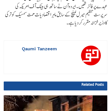
عہدے پر فائز تھیں۔ ایردوآن نے ساتھ ہی بینک آف امریکہ کی
سرپرست تنظیم میرل لینچ کے سابق ماہر اقتصادیات مہمت سمسیک کو ترکی
کا وزیر خزانہ مقرر کر دیا ہے۔
Qaumi Tanzeem
Related
Posts