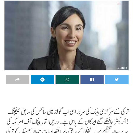
ترکی کے مرکزی بینک کی سربراہی اب گولڈمین ساکس کی سابق مینیجنگ
ڈائریکٹر حافظے گئے ایرکان کے پاس ہے۔ دریں اثناء بینک آف امریکہ کی
سرپرست تنظیم میرل لینچ کے سابق ماہر اقتصادیات مہمت سمسیک کو ترکی