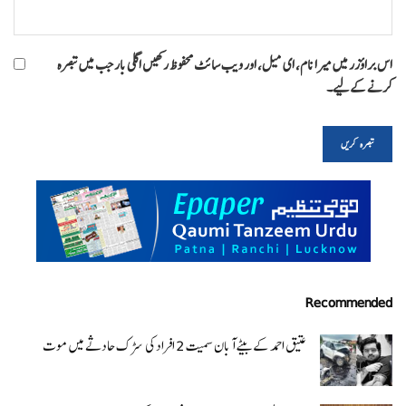
اس براؤزر میں میرا نام، ای میل، اور ویب سائٹ محفوظ رکھیں اگلی بار جب میں تبصرہ
کرنے کےلیے۔
Recommended
عتیق احمد کے بیٹے آبان سمیت 2 افراد کی سڑک حادثے میں موت