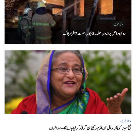
عالمی خبریں
روسی ساحل پر ڈرون حملہ، 3 بچوں سمیت 7 افراد ہلاک
عالمی خبریں
شیخ حسینہ کو بنگلہ دیش میں قدم رکھتے ہی گرفتار کر لیا جائے گا – اسد الزماں