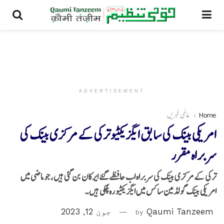
ADVERTISEMENT
Home
عالمی خبریں
امریکی بینک کی سابق ایگزیکٹیو ترکی کے مرکزی بینک کی
سربراہ مقرر
ترکی کے مرکزی بینک کی سربراہ اب حافظے گئے ایرکان بن گئی ہیں، جو ماضی میں
امریکی بینک گولڈمین ساکس میں ایگزیکٹیو رہ چُکی ہیں۔
Qaumi Tanzeem
by
جون 12, 2023