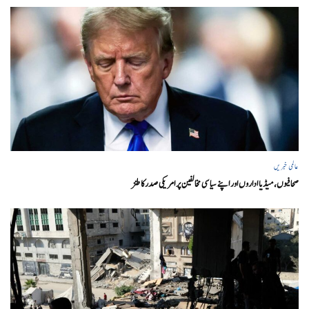
عالمی خبریں
صحافیوں، میڈیا اداروں اور اپنے سیاسی مخالفین پر امریکی صدرکا طنز