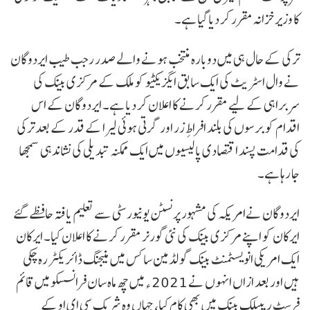
کا وزیر خزانہ مقرر کر دیا گیا ہے۔
ترکی کے حال ہی میں دوبارہ منتخب ہونے والے صدر رجب طیب ایردوگان
نے وال اسٹریٹ کی ایک سابق ایگزیکٹیو کو ملک کے مرکزی بینک کی
سربراہی کے لیے مقرر کرنے کا اعلان کر دیا ہے۔ ایردوگان کے اس
اقدام کو برسوں کی بلند افراطِ زر اور گرتی ہوئی لیرا کے قدر کے بعد ترکی
کی قدامت پسند اقتصادی پالیسیوں میں ایک ممکنہ تبدیلی کی نشاندہی سمجھا
جا رہا ہے۔
ایردوگان نےامریکہ کی مشہور پرنسٹن یونیورسٹی سے تعلیم یافتہ حافظے گئے
ایرکان کو اپنے مرکزی بینک کی نئی گورنر مقرر کرنے کا اعلان کیا۔ ایرکان
ایک امریکی انویسٹمنٹ بینک گولڈمین ساکس میں منیجنگ ڈائریکٹر رہ چکی
ہیں اور بعد ازاں انہوں نے 2021 ء میں چھ ماہ سان فرانسسکو میں قائم
فرسٹ ریپبلک بینک میں بھی کام کیا، جہاں وہ شریک سی ای او کے