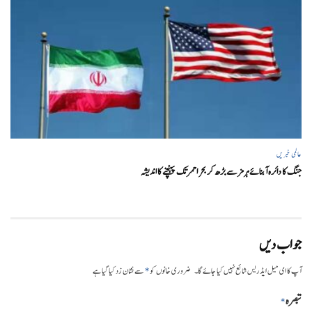
عالمی خبریں
جنگ کا دائرہ آبنائے ہرمز سے بڑھ کر بحر احمر تک پہنچنے کا اندیشہ
جواب دیں
*
آپ کا ای میل ایڈریس شائع نہیں کیا جائے گا۔
ضروری خانوں کو
سے نشان زد کیا گیا ہے
تبصرہ
*