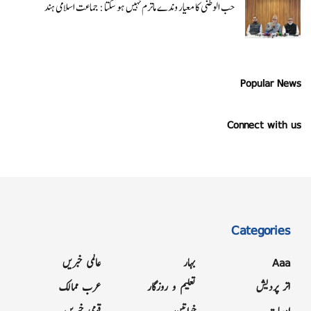
حب الوطنی کا معیار وندے ماترم نہیں ہو سکتا : جماعت اسلامی ہند
Popular News
Connect with us
Categories
Aaa
بہار
عالمی خبریں
اتر پردیش
تعلیم و روزگار
عرب ممالک