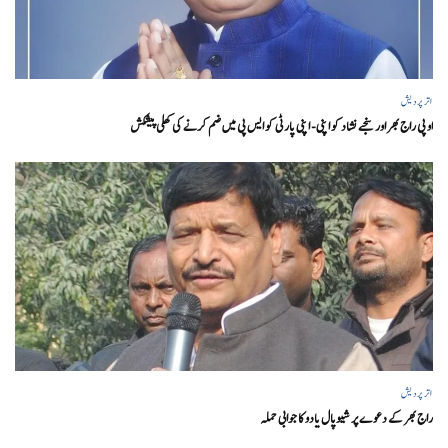
اتر پردیش
او پی راج بھر اور سنجے نشاد کو اپنی- اپنی پارٹی کو ایس پی میں ضم کرنے کی کھلی پیشکش
اتر پردیش
راج بھر کے دعوے پر شیوپال یادو کا جوابی حملہ