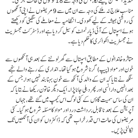
شدید انفیکشن پھیلنے لگا، جس کی وجہ سے 18 لوگوں کی حالت بگڑ گئی۔
مناسب علاج نہ ملنے کی وجہ سے ان میں سے 9 مریضوں نے اپنی آنکھوں
کی روشنی ہمیشہ کے لیے کھو دی۔ انتظامیہ نے معاملے کی سنگینی کو دیکھتے
ہوئے اسپتال کے آئی ڈپارٹمنٹ کو سیل کر دیا ہے اور ڈسٹرکٹ مجسٹریٹ
نے مجسٹریٹ انکوائری کا حکم دیا ہے۔
متاثرہ خاندانوں کے مطابق اسپتال سے گھر لوٹنے کے بعد ہی آنکھوں سے
خون اور مواد (پیپ) گرنا شروع ہو گیا تھا۔ انداری کے رہنے والے سنجے
سنگھ نے بتایا کہ ان کے والد کی آنکھ سے خون بہنا بند نہیں ہوا، جس کے
بعد انہیں وارانسی اور پھر دہلی جانا پڑا۔ ایک دیگر خاتون ریکھا نے بتایا کہ
ان کی ساس سمیت گاؤں کے کئی لوگ اس کیمپ میں گئے تھے، جہاں
آپریشن کے بعد ناقابل برداشت درد اور مواد کا مسئلہ شروع ہو گیا۔ کئی
مریضوں کی حالت اس قدر خراب تھی کہ ڈاکٹروں کو ان کی آنکھیں تک
نکالنی پڑیں۔