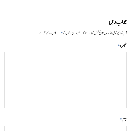
جواب دیں
*
آپ کا ای میل ایڈریس شائع نہیں کیا جائے گا۔
ضروری خانوں کو
سے نشان زد کیا گیا ہے
تبصرہ
*
نام
*