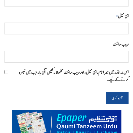
ای میل
*
ویب‌ سائٹ
اس براؤزر میں میرا نام، ای میل، اور ویب سائٹ محفوظ رکھیں اگلی بار جب میں تبصرہ
کرنے کےلیے۔