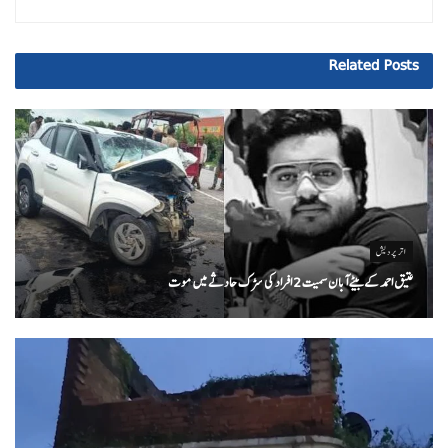
Related
Posts
اتر پردیش
عتیق احمد کے بیٹے آبان سمیت 2 افراد کی سڑک حادثے میں موت