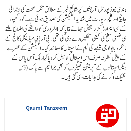
ہندی نیوز پورٹل ’آج تک‘ پر شائع خبر کے مطابق محکمہ صحت کی ابتدائی
جانچ اور کلچر رپورٹ میں شدید انفیکشن کی تصدیق ہوئی ہے۔ گورکھپور
کے سی ایم او ڈاکٹر راجیش جھا نے بتایا کہ 4 فروری کو واقعے کی اطلاع ملتے
ہی ضلعی سطح کی کمیٹی تشکیل دے دی گئی تھی۔ بی آر ڈی میڈیکل کالج کے
مائکرو بایولوجی شعبے کی ٹیم نے اسپتال کا معائنہ کیا۔ انفیکشن کے خطرے
کے پیش نظر نہ صرف اس اسپتال کو سیل کر دیا گیا، بلکہ آس پاس کے
دیگر اسپتالوں کے آپریشن تھیٹروں کو بھی جراثیم سے پاک (ڈس
انفیکٹ) کرنے کی ہدایات دی گئی ہیں۔
Qaumi Tanzeem