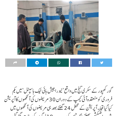
گورکھپور کے سکری گنج میں واقع ’نیو راجیش ہائی ٹیک ہاسپٹل‘ میں یکم
فروری کو منعقدہ آئی کیمپ کے دوران 30 مریضوں کی آنکھوں کا آپریشن
کیا گیا تھا۔ آپریشن کے محض 24 گھنٹے بعد ہی مریضوں کی آنکھوں میں