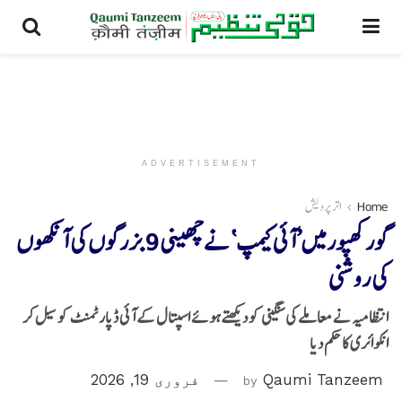
ADVERTISEMENT
Home
اتر پردیش
گورکھپورمیں’آئی کیمپ‘ نے چھینی 9 بزرگوں کی آنکھوں
کی روشنی
انتظامیہ نے معاملے کی سنگینی کو دیکھتے ہوئے اسپتال کے آئی ڈپارٹمنٹ کو سیل کر
انکوائری کا حکم دیا
Qaumi Tanzeem
by
فروری 19, 2026