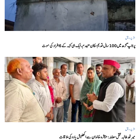
اتر پردیش
پرتاپ گڑھ میں 100 سال قدیم مکان منہدم، ایک ہی کنبہ کے 6 افراد کی موت
اتر پردیش
میرٹھ طالبہ قتل معاملہ: متاثرہ خاندان سے اکھلیش یادوکی ملاقات