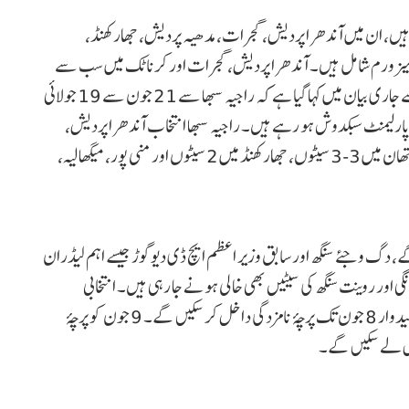
یں، ان میں آندھرا پردیش، گجرات، مدھیہ پردیش، جھارکھنڈ،
 میزورم شامل ہیں۔ آندھرا پردیش، گجرات اور کرناٹک میں سب سے
زیادہ 4-4 سیٹوں پر ووٹنگ ہوگی۔ الیکشن کمیشن کی طرف سے جاری بیان میں کہا گیا ہے کہ راجیہ سبھا سے 21 جون سے 19 جولائی
ے موجودہ اراکین پارلیمنٹ سبکدوش ہو رہے ہیں۔ راجیہ سبھا انتخاب آندھرا پردیش،
گجرات اور کرناٹک میں 4-4 سیٹوں، مدھیہ پردیش اور راجستھان میں 3-3 سیٹوں، جھارکھنڈ میں 2 سیٹوں اور منی پور، میگھالیہ،
 دگ وجئے سنگھ اور سابق وزیر اعظم ایچ ڈی دیوگوڑ جیسے اہم لیڈران
ر روینت سنگھ کی سیٹیں بھی خالی ہونے جا رہی ہیں۔ انتخابی
پروگرام کے مطابق یکم جون کو نوٹیفکیشن جاری کیا جائے گا۔ امیدوار 8 جون تک پرچۂ نامزدگی داخل کر سکیں گے۔ 9 جون کو پرچۂ