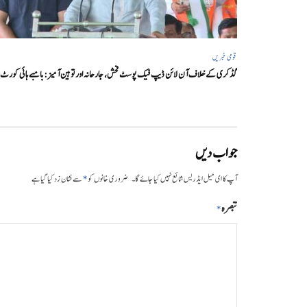
قومی خبریں
گڈکری کے خلاف آن لائن ڈیپ فیک پوسٹ فحش، جارحانہ اور توہین آمیز:بامبے ہائی کورٹ
جواب دیں
*
آپ کا ای میل ایڈریس شائع نہیں کیا جائے گا۔
ضروری خانوں کو
سے نشان زد کیا گیا ہے
تبصرہ
*