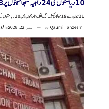
10 ریاستوں کی 24 راجیہ سبھا سیٹوں پر 18 جون کو انتخاب
21 جون سے 19 جولائی تک الگ الگ تاریخوں میں 10 ریاستوں کے موجودہ اراکین پارلیمنٹ سبکدوش ہو رہے ہیں
Qaumi Tanzeem
by
مئی 22, 2026
in
قومی