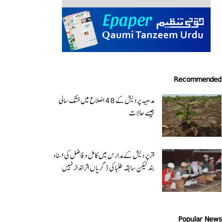
Recommended
مدھیہ پردیش کے 48 اضلاع میں خشک سالی
جیسے حالات
اتر پردیش کےمدارس میں کامل و فاضل کی اسناد
بند لیکن سابقہ طلبا کی ڈگریا ں اثرانداز نہیں
Popular News