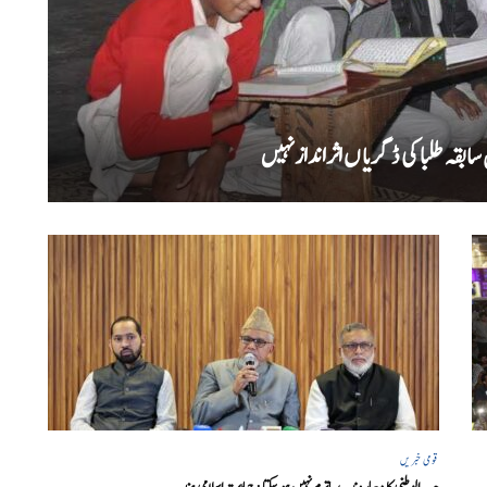
بقہ طلبا کی ڈگریا ں اثرانداز نہیں
قومی خبریں