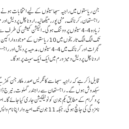
جن ریاستوں میں راجیہ سبھا سیٹوں کے لیے انتخابات ہونے ہ
راجستھان، کرناٹک، منی پور، میگھالیہ، اروناچل پردیش اور
تک الگ الگ تاریخوں میں 10 ریاستوں ک
اروناچل پردیش و میزورم میں ایک ایک سیٹ پر ہوگا۔
قابل ذکر ہے کہ راجیہ سبھا سے کانگریس صدر ملکارجن کھڑگے،
سبکدوش ہوں گے۔ راجستھان سے راجندر گہلوت، نیرج ڈانگی او
نامزدگی کی جانچ ہوگی، جبکہ 11 جون تک امیدوار اپنا نام واپس لے سکیں گے۔