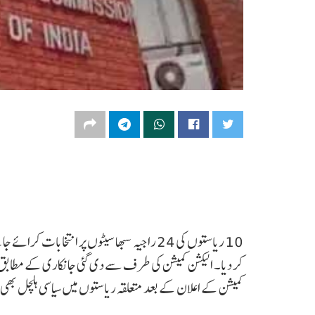
10 ریاستوں کی 24 راجیہ سبھا سیٹوں پر انتخا
کمیشن کے اعلان کے بعد متعلقہ ریاستوں میں سیاسی ہلچل بھی