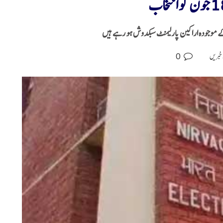
0
 خبریں