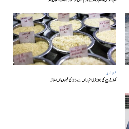
حب الوطنی کا معیار وندے ماترم نہیں ہو سکتا : جماعت اسلامی ہند
قومی خبریں
کھانے پینے کی 36 بڑی اشیاء میں سے 35 کی قیمتوں میں اضافہ