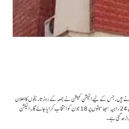
بات کرائے جانے ہیں، جس کے لیے الیکشن کمیشن نے جمعہ کے روز تاریخوں کا اعلان
کر دیا۔ الیکشن کمیشن کی طرف سے دی گئی جانکاری کے مطابق 24 راجیہ سبھا سیٹوں پر 18 جون کو انتخاب کرایا جائے گا۔ الیکشن
 بڑھ گئی ہے۔