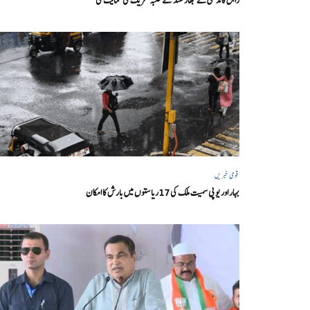
راہل گاندھی نے جھارکھنڈ کے طلبہ تحریک کی حمایت کی
قومی خبریں
بہار اور یو پی سمیت ملک کی 17ریاستوں میں بارش کا امکان