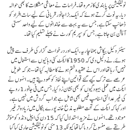
نوٹیفکیشن پر پابندی کا زمرہ تھا۔فراسات نے معاشی مشکلات کا بھی حوالہ
دیا، یہ نوٹ کرتے ہوئے کہ ایک بڑا جانور قربانی کے لیے سات افراد کو
ڈھانپ سکتا ہے، جس سے یہ بہت سے خاندانوں کے لیے واحد سستی
آپشن بن جاتا ہے، جس کو سپریم کورٹ نے پہلے تسلیم کیا تھا۔
سینئر وکیل بیکاش بھٹاچاریہ، ایک اور درخواست گزار کی طرف سے پیش
ہوئے، نے دلیل دی کہ 1950 کا ایکٹ کئی دہائیوں سے استعمال میں
نہیں آ رہا تھا اور اس نے عقیدہ ختم ہونے کا مطالبہ کیا تھا – جو کہ طویل
عرصے سے ترک کیے گئے قوانین اپنے نفاذ کو کھو دیتے ہیں۔ انہوں نے
ایکٹ میں عملی بیہودگیوں کو بھی نشان زد کیا، جس میں فی جانور 1 روپے
کی غیر عدالتی اسٹامپ فیس بھی شامل ہے جو اب گردش میں نہیں ہے،
اور کہا کہ ایکٹ کے تحت مطلوبہ مذبح خانہ پورے بنگال میں زیادہ تر غیر
موجود تھے۔انہوں نے مزید استدلال کیا کہ 15 دن کی اپیل ونڈو کو مؤثر
طریقے سے منسوخ کر دیا گیا تھا کیونکہ 13 مئی کو نوٹیفکیشن جاری کیا گیا