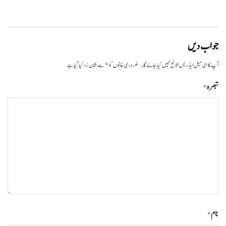
جواب دیں
*
آپ کا ای میل ایڈریس شائع نہیں کیا جائے گا۔
ضروری خانوں کو
سے نشان زد کیا گیا ہے
تبصرہ
*
نام
*