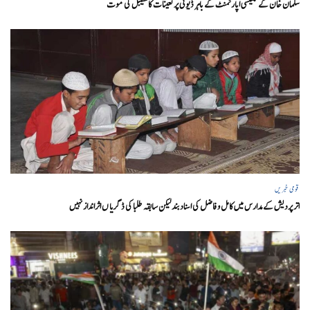
سلمان خان کے گلیکسی اپارٹمنٹ کے باہر ڈیوٹی پر تعینات کانسٹیبل کی موت
قومی خبریں
اتر پردیش کےمدارس میں کامل و فاضل کی اسناد بند لیکن سابقہ طلبا کی ڈگریا ں اثرانداز نہیں