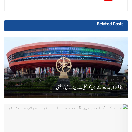
Related
Posts
قومی خبریں
‘ آتم نربھر بھارت’ کے وژن کو عملی جامہ پہنانے کی کوشش