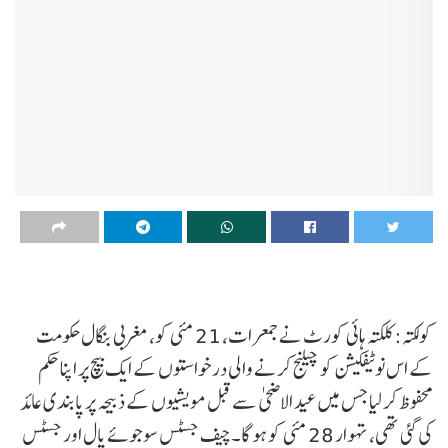
کولکتہ: کلکتہ ہائی کورٹ نے جمعرات، 21 مئی کو، مغربی بنگال حکومت
کے اس نوٹیفکیشن کو چیلنج کرنے والی درخواستوں کے ایک بیچ پر اپنا حکم
محفوظ کر لیا جس میں عید الاضحیٰ سے قبل مویشیوں کے ذبیحہ پر پابندی عائد
کی گئی تھی، تہوار 28 مئی کو ہو گا۔چیف جسٹس سوجوئے پال اور جسٹس