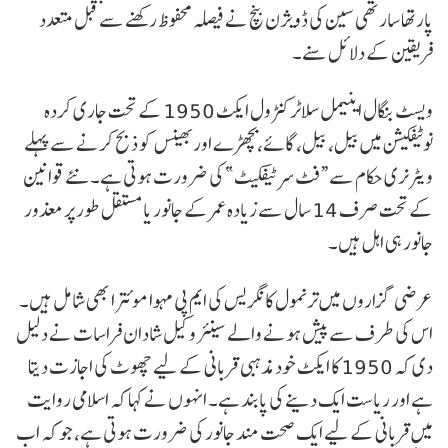
پارتھا سارتھی سین کی ڈویژن بنچ نے فیصلہ محفوظ رکھنے سے قبل متعدد
فریقین کے دلائل سنے۔
ویسٹ بنگال اینیمل سلاٹر کنٹرول ایکٹ 1950 کے تحت جاری کردہ
نوٹیفکیشن میں بیل، بیل، گائے، بچھڑے اور بھینس کو ذبح کرنے سے پہلے
ویٹرنری حکام سے “فٹ سرٹیفکیٹ” کی ضرورت ہوتی ہے۔ نئے قوانین
کے تحت صرف 14 سال سے زیادہ عمر کے جانور یا مستقل طور پر معذور
جانور ہی اہل ہیں۔
عرضی گزاروں میں ترنمول کانگریس کی ایم پی مہوا موئترا بھی شامل ہیں۔
اس کی طرف سے پیش ہونے والے سینئر وکیل شادان فراسات نے دلیل
دی کہ 1950 کا ایکٹ خود مذہبی قربانی کے لیے چھوٹ کی اجازت دیتا
ہے اور ریاست ایک دینے کی پابند ہے۔ انہوں نے کہا کہ اسلامی روایت
میں قربانی کے لیے ایک صحت مند جانور کی ضرورت ہوتی ہے، جو کہ اب