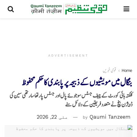
ADVERTISEMENT
Home
قومی خبریں
بنگال میں مویشیوں کے ذبیحہ پر پابندی کا حکم محفوظ
کلکتہ ہائی کورٹ کےچیف جسٹس سوجوئے پال اور جسٹس پارتھا سارتھی سین کی
ڈویژن بنچ نے متعدد فریقین کے دلائل سنے
Qaumi Tanzeem
by
مئی 22, 2026