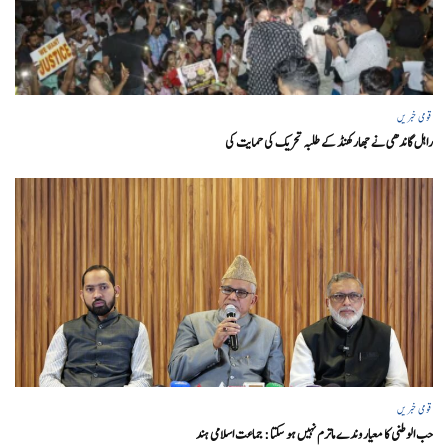
قومی خبریں
راہل گاندھی نے جھارکھنڈ کے طلبہ تحریک کی حمایت کی
قومی خبریں
حب الوطنی کا معیار وندے ماترم نہیں ہو سکتا : جماعت اسلامی ہند