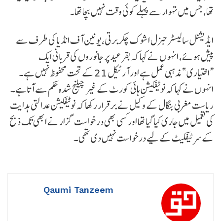
تھا، جس میں تہوار سے پہلے کوئی وقت نہیں بچا تھا۔
ایڈیشنل سالیسٹر جنرل اشوک چکربرتی، یونین آف انڈیا کی طرف سے
پیش ہوئے، انہوں نے کہا کہ بقرعید پر جانوروں کی قربانی ایک
“اختیاری” مذہبی عمل ہے اور آرٹیکل 21 کے تحت محفوظ نہیں ہے۔
انہوں نے کہا کہ نوٹیفکیشن ہائی کورٹ کے غیر چیلنج شدہ حکم سے آتا ہے۔
ریاست مغربی بنگال کے وکیل نے برقرار رکھا کہ نوٹیفکیشن عدالتی ہدایت
کی تعمیل میں جاری کیا گیا تھا اور کسی بھی درخواست گزار نے ابھی تک ذبح
کے سرٹیفکیٹ کے لیے درخواست نہیں دی تھی۔
Qaumi Tanzeem