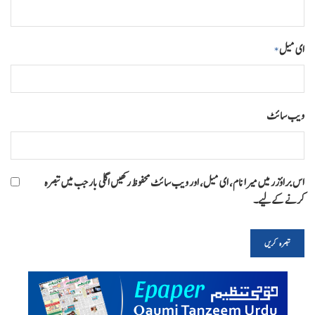
ای میل
*
ویب‌ سائٹ
اس براؤزر میں میرا نام، ای میل، اور ویب سائٹ محفوظ رکھیں اگلی بار جب میں تبصرہ
کرنے کےلیے۔