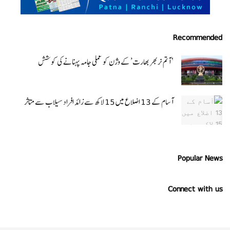
Recommended
‘ آتم نربھر بھارت’ کے وژن کو عملی جامہ پہنانے کی کوشش
آسام کے 13 اضلاع میں 15 لاکھ سے زائد افراد سیلاب سے متاثر
Popular News
Connect with us