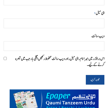
ای میل
*
ویب‌ سائٹ
اس براؤزر میں میرا نام، ای میل، اور ویب سائٹ محفوظ رکھیں اگلی بار جب میں تبصرہ
کرنے کےلیے۔