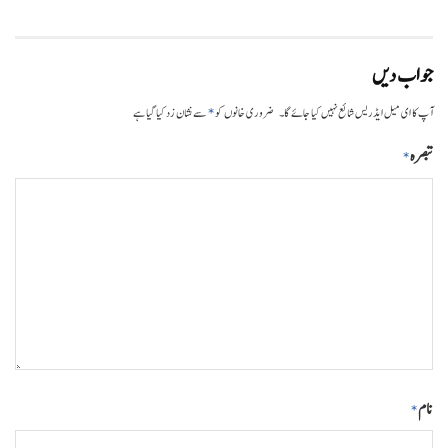
جواب دیں
*
آپ کا ای میل ایڈریس شائع نہیں کیا جائے گا۔
ضروری خانوں کو
سے نشان زد کیا گیا ہے
تبصرہ
*
نام
*