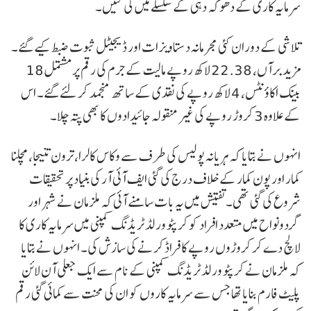
سرمایہ کاری کے دھوکہ دہی کے سلسلے میں کی گئیں۔
تلاشی کے دوران کئی مجرمانہ دستاویزات اور ڈیجیٹل ثبوت ضبط کیے گئے۔
مزید برآں، 22.38 لاکھ روپے مالیت کے جرم کی رقم پر مشتمل 18
بینک اکاؤنٹس، 4 لاکھ روپے کی نقدی کے ساتھ منجمد کر لئے گئے۔ اس
کے علاوہ 3 کروڑ روپے کی غیر منقولہ جائیدادوں کا بھی پتہ چلا۔
انہوں نے بتایا کہ ہریانہ پولیس کی طرف سے وکاس کالرا، ترون تنیجا، کپل
کمار اور پون کمار کے خلاف درج کی گئی ایف آئی آر کی بنیاد پر تحقیقات
شروع کی گئی تھی۔ تفتیش میں یہ بات سامنے آئی کہ ملزمان نے شہر اور
گردونواح میں متعدد افراد کو کرپٹو ورلڈ ٹریڈنگ کمپنی میں سرمایہ کاری کا
لالچ دے کر کروڑوں روپے کا فراڈ کرنے کی سازش کی۔ انہوں نے بتایا
کہ ملزمان نے کرپٹو ورلڈ ٹریڈنگ کمپنی کے نام سے ایک جعلی آن لائن
پلیٹ فارم بنایا تھا جس سے سرمایہ کاروں کو ان کی محنت سے کمائی گئی رقم