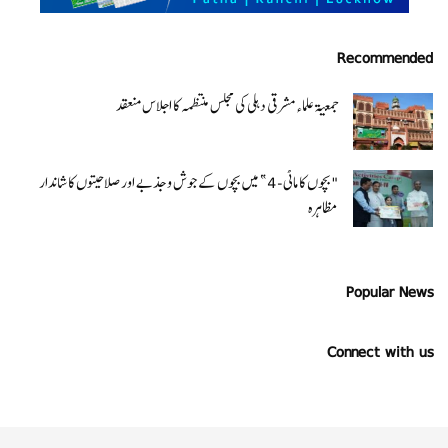
Recommended
جمعیۃ علماء مشرقی دہلی کی مجلس منتظمہ کا اجلاس منعقد
"بچوں کا ماٹی-4” میں بچوں کے جوش و جذبے اور صلاحیتوں کا شاندار
مظاہرہ
Popular News
Connect with us