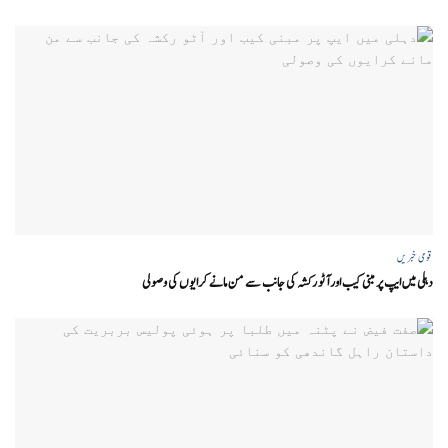
قومی خبریں
دہلی میں ایپ پر مبنی کیب اور آٹو رکشہ کی جانب سے من مانے کرایوں کی وصولی