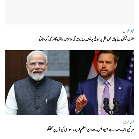
قومی خبریں
صفت فیض نے پٹنہ میں طلبا پر ہوئی پولیس بربریت کی داستان راہل گاندھی کو سنائی
قومی خبریں
امریکی نائب صدر جے ڈی وینس سے وزیر اعظم نریندر مودی کی فون پر گفتگو