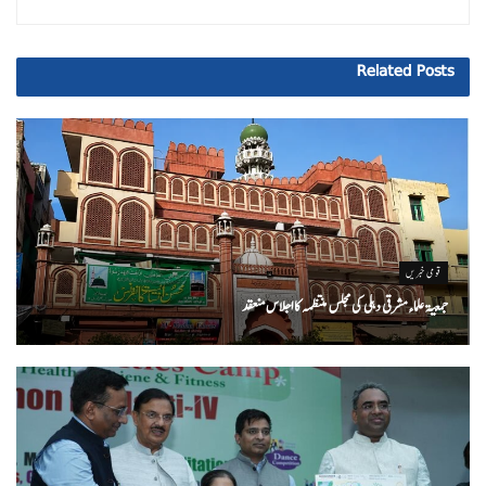
Related
Posts
قومی خبریں
جمعیۃ علماء مشرقی دہلی کی مجلس منتظمہ کا اجلاس منعقد