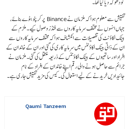
کو دھوکہ دیا گیا تھا۔
تفتیش سے معلوم ہوا کہ ملزمان نے Binance پر کرپٹو بٹوے بنائے،
جہاں انہوں نے مختلف سرمایہ کاروں سے فنڈز وصول کیے۔ ملزم کے
بینک اکاؤنٹ کی تفصیلات سے انکشاف ہوا کہ مختلف سرمایہ کاروں سے
ان کے ذاتی بینک اکاؤنٹس میں سرمایہ کاری کی گئی اور ان کے خاندان کے
افراد اور ساتھیوں کے بینک اکاؤنٹس کے ذریعہ منتقل کی گئی۔ ملزمان نے
جرائم سے حاصل ہونے والی رقم اپنے خاندان کے افراد کے نام
جائیدادیں خریدنے کے لیے استعمال کی۔ کیس کی مزید تفتیش جاری ہے۔
Qaumi Tanzeem