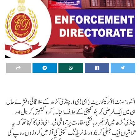
انفورسمنٹ ڈائریکٹوریٹ (ای ڈی)، چنڈی گڑھ کے علاقائی دفتر نے حال
ہی میں ایک فرضی کرپٹو کمپنی کے خلاف انبالہ، کروکشیتر، کرنال اور
چنڈی گڑھ میں نو غیر رہائشی مقامات پر تلاشی لی۔ ای ڈی کا کہنا تھا کہ یہ
تلاشیاں ایک جعلی کرپٹو ورلڈ ٹریڈنگ کمپنی کی آڑ میں کروڑوں روپے کی