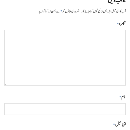
جواب دیں
*
آپ کا ای میل ایڈریس شائع نہیں کیا جائے گا۔
ضروری خانوں کو
سے نشان زد کیا گیا ہے
تبصرہ
*
نام
*
ای میل
*