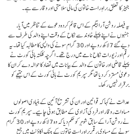
جہیز کا تعلق براہِ راست خاتون کی مالی سلامتی اور وقار سے ہے۔
یہ فیصلہ روشن آرا بیگم کے اس قائم کردہ دعوے کے تناظر میں آیا،
جنہوں نے اپنے پہلے خاوند سے نکاح کے وقت اپنے والد کی طرف سے
دیے گئے 7 لاکھ روپے اور 30 گرام سونے کی واپسی کا مطالبہ کیا تھا۔ یہ
رقم اور زیورات نکاح نامے میں درج تھے۔ اگرچہ کلکتہ ہائی کورٹ نے
پہلے قاضی اور خاتون کے والد کے بیانات میں تضاد کا حوالہ دے کر ان کا
دعویٰ مسترد کر دیا تھا مگر سپریم کورٹ نے ہائی کورٹ کے اس نتیجے کو
برقرار نہیں رکھا۔
عدالت نے کہا کہ قوانین اور ان کی تشریح آئین کے بنیادی اصولوں
مساوات، وقار اور فرد کی آزادی کے مطابق ہونی چاہیے۔ سپریم کورٹ
نے روشن آرا کے سابق شوہر کو حکم دیا کہ وہ 7 لاکھ روپے اور 30 گرام
سونے کے مساوی رقم براہِ راست خاتون کے بینک اکاؤنٹ میں جمع