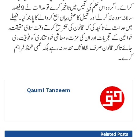
کرائے۔ اگر وہ اس حکم کی تعمیل میں تاخیر کرے تو عدالت نے 9 فیصد
سالانہ سود عائد کرنے اور تعمیل کا حلفی بیان جمع کروانے کا پابند کیا۔فیصلے
میں عدالت نے تاکید کی کہ قانون کی تشریح کرتے وقت سماجی حقیقت،
خواتین کے تجربات اور ان کی عزت و معاشی خودمختاری کو فوقیت دی
جائے تاکہ قانون صرف الفاظ تک محدود نہ رہے بلکہ عملی تحفظ فراہم
کرے۔
Qaumi Tanzeem
Related
Posts