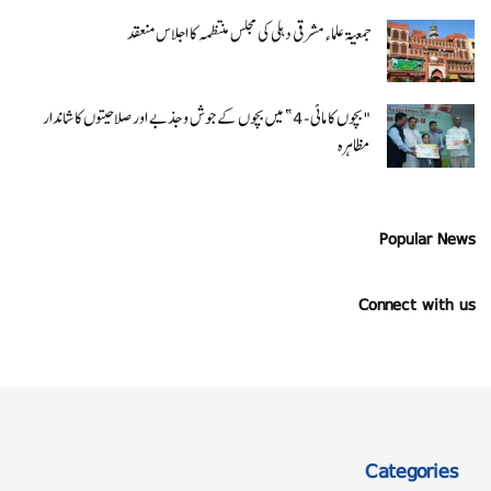
جمعیۃ علماء مشرقی دہلی کی مجلس منتظمہ کا اجلاس منعقد
"بچوں کا ماٹی-4” میں بچوں کے جوش و جذبے اور صلاحیتوں کا شاندار
مظاہرہ
Popular News
Connect with us
Categories