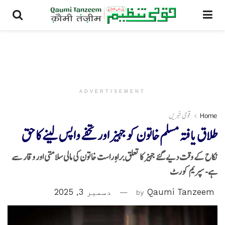
ADVERTISEMENT
Home
قومی خبریں
طلاق یافتہ مسلم خاتون کو جہیز اور تحفے واپس لینے کا حق
نکاح کے وقت دیے گئے جہیز کا تعلق براہِ راست خاتون کی مالی سلامتی اور وقار سے
ہے- سپریم کورٹ
Qaumi Tanzeem
by
دسمبر 3, 2025