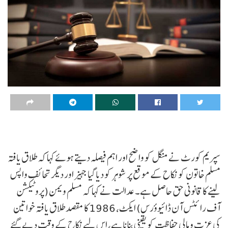
سپریم کورٹ نے منگل کو واضح اور اہم فیصلہ دیتے ہوئے کہا کہ طلاق یافتہ
مسلم خاتون کو نکاح کے موقع پر شوہر کو دیا گیا جہیز اور دیگر تحائف واپس
لینے کا قانونی حق حاصل ہے۔ عدالت نے کہا کہ مسلم ویمن (پروٹیکشن
آف رائٹس آن ڈائیوؤرس) ایکٹ، 1986 کا مقصد طلاق یافتہ خواتین
کی عزت و مالی حفاظت کو یقینی بنانا ہے، اس لیے نکاح کے وقت دیے گئے