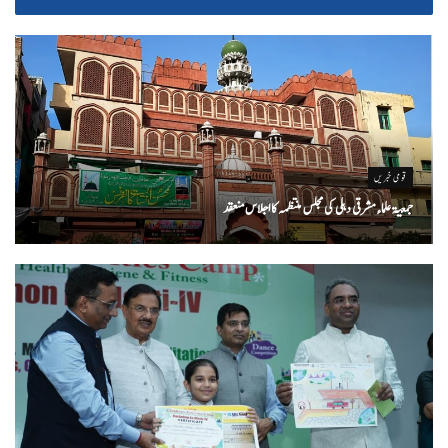
قومی خبریں
جمعیۃ علماء مشرقی دہلی کی مجلس منتظمہ کا اجلاس منعقد