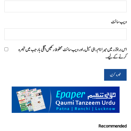
ویب‌ سائٹ
اس براؤزر میں میرا نام، ای میل، اور ویب سائٹ محفوظ رکھیں اگلی بار جب میں تبصرہ
کرنے کےلیے۔
Recommended