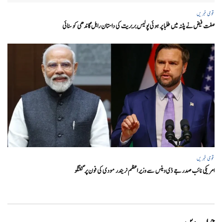
قومی خبریں
صفت فیض نے پٹنہ میں طلبا پر ہوئی پولیس بربریت کی داستان راہل گاندھی کو سنائی
قومی خبریں
امریکی نائب صدر جے ڈی وینس سے وزیر اعظم نریندر مودی کی فون پر گفتگو