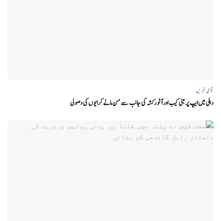
قومی خبریں
دہلی میں ایپ پر مبنی کیب اور آٹو رکشہ کی جانب سے من مانے کرایوں کی وصولی