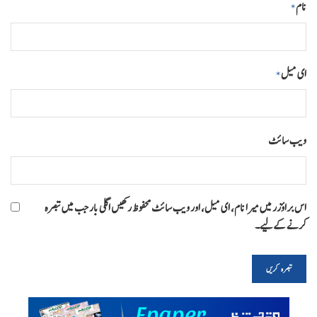
نام
*
ای میل
*
ویب‌ سائٹ
اس براؤزر میں میرا نام، ای میل، اور ویب سائٹ محفوظ رکھیں اگلی بار جب میں تبصرہ
کرنے کےلیے۔