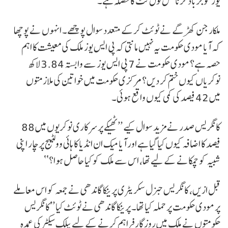
یوز کو برباد کرنا کس ٹول کٹ کا حصلہ ہے۔
ملکارجن کھڑگے نے ٹوئٹ کرکے متعدد سوال پوچھے۔ انہوں نے پوچھا
کہ آیا مودی حکومت یہ نہیں مانتی کہ پی ایس یوز ملک کی معیشت کا اہم
حصہ ہے؟ مودی حکومت نے 7 پی ایس یوز سے وابستہ 3.84 لاکھ
نوکریاں کیوں ختم کر دیں؟ مرکزی حکومت میں خواتین کی ملازمتوں
میں 42 فیصد کی کمی کیوں واقع ہوئی۔
کانگریس صدر نے مزید سوال کیے ’’ٹھیکے پر سرکاری نوکریوں میں 88
فیصد کا اضافہ کیوں کیا گیا ہے اور آیا میک ان انڈیا کا ہائی وولٹیج پرچار اپنی
شبیہ کو چمکانے کے لیے تھا، اس سے ملک کو کیا حاصل ہوا؟‘‘
قبل ازیں، کانگریس جنرل سکریٹری پرینکا گاندھی نے جمعہ کو اس معاملے
پر مودی حکومت پر حملہ کیا تھا۔ پرینکا گاندھی نے ٹوئٹ کیا ’’کانگریس
حکومتوں نے ملک میں روزگار فراہم کرنے کے لیے پبلک سیکٹر کی عمدہ