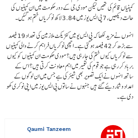
کمپنیاں قائم کی تھیں لیکن مودی جی کے دور حکومت میں ان کمپنیوں کی
حالت دیکھیں، 7 پی ایس یوز میں 3.84 لاکھ نوکریاں ختم ہوگئیں۔
انہوں نے مزید لکھا کہ پی ایس یو میں کنٹریکٹ ملازمین کی تعداد 19 فیصد
سے بڑھ کر 42 فیصد ہو گئی ہے۔ اچھی نوکریاں فراہم کرنے والی کمپنیوں
سے نوکریاں کیوں ختم کی جا رہی ہیں؟ مودی حکومت ان کمپنیوں کو کیوں
برباد کر رہی ہے جو قوم کی تعمیر میں اہم معاونت کرتی ہیں؟ اس کے
ساتھ انہوں نے ایک تصویر بھی شیئر کی ہے جس میں ان لوگوں کے
اعداد و شمار دیئے گئے ہیں جنہوں نے ساتوں پی ایس یوز میں اپنی نوکری کھو
دی ہے۔
Qaumi Tanzeem