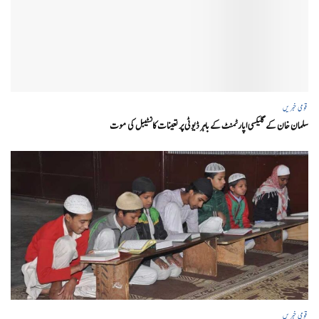
قومی خبریں
سلمان خان کے گلیکسی اپارٹمنٹ کے باہر ڈیوٹی پر تعینات کانسٹیبل کی موت
قومی خبریں