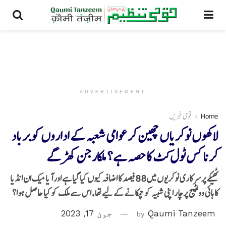
ADVERTISEMENT
Home
قومی خبریں
لاکھوں نوکریاں چھین کر عوامی شعبہ کے اداروں کو برباد
کرنا کس ٹول کٹ کا حصہ ہے؟ ملکارجن کھڑگے
ٹھیکے پر سرکاری نوکریوں میں 88 فیصد کا اضافہ کیوں کیا گیا ہے اور آیا میک ان انڈیا
کا ہائی وولٹیج پرچار اپنی شبیہ کو چمکانے کے لیے تھا، اس سے ملک کو کیا حاصل ہوا؟
Qaumi Tanzeem
by
جون 17, 2023