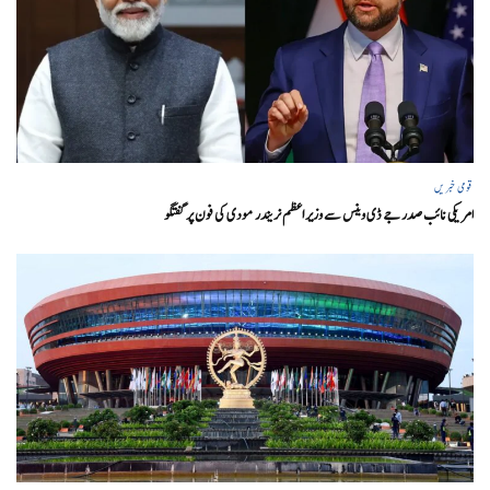
قومی خبریں
امریکی نائب صدر جے ڈی وینس سے وزیر اعظم نریندر مودی کی فون پر گفتگو