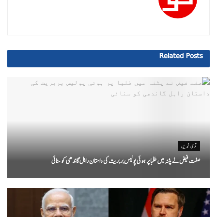
Related
Posts
قومی خبریں
صفت فیض نے پٹنہ میں طلبا پر ہوئی پولیس بربریت کی داستان راہل گاندھی کو سنائی