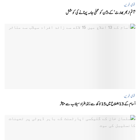
قومی خبریں
‘ آتم نربھر بھارت’ کے وژن کو عملی جامہ پہنانے کی کوشش
قومی خبریں
آسام کے 13 اضلاع میں 15 لاکھ سے زائد افراد سیلاب سے متاثر