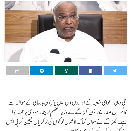
نئی دہلی: عوامی شعبہ کے اداروں (پی ایس یوز) کی بدحالی کے حوالہ سے
کانگریس صدر ملکارجن کھڑگے نے وزیر اعظم نریندر مودی پر حملہ بولا
ہے۔ کھڑگے نے سوال کیا کہ لاکھوں لوگوں کی نوکریاں چھین کر پی ایس