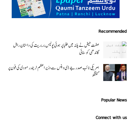
Recommended
صفت فیض نے پٹنہ میں طلبا پر ہوئی پولیس بربریت کی داستان راہل
گاندھی کو سنائی
امریکی نائب صدر جے ڈی وینس سے وزیر اعظم نریندر مودی کی فون پر
گفتگو
Popular News
Connect with us