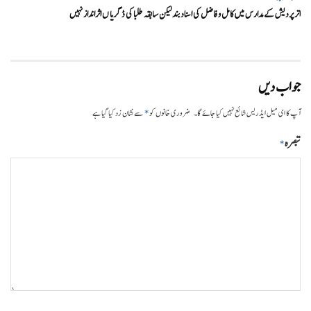
اتر پردیش کےمدارس میں کامل و فاضل کی اسناد بند لیکن سابقہ طلبا کی ڈگریا ں اثرانداز نہیں
جواب دیں
*
آپ کا ای میل ایڈریس شائع نہیں کیا جائے گا۔
ضروری خانوں کو
سے نشان زد کیا گیا ہے
تبصرہ
*