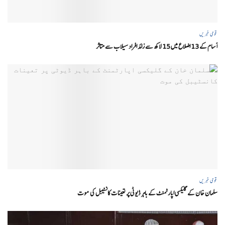
قومی خبریں
آسام کے 13 اضلاع میں 15 لاکھ سے زائد افراد سیلاب سے متاثر
قومی خبریں
سلمان خان کے گلیکسی اپارٹمنٹ کے باہر ڈیوٹی پر تعینات کانسٹیبل کی موت