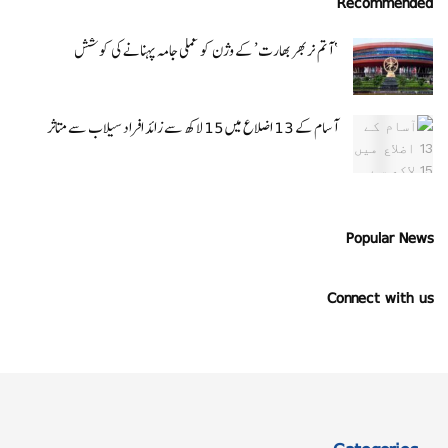
Recommended
‘ آتم نربھر بھارت’ کے وژن کو عملی جامہ پہنانے کی کوشش
آسام کے 13 اضلاع میں 15 لاکھ سے زائد افراد سیلاب سے متاثر
Popular News
Connect with us