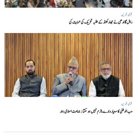
قومی خبریں
راہل گاندھی نے جھارکھنڈ کے طلبہ تحریک کی حمایت کی
قومی خبریں
حب الوطنی کا معیار وندے ماترم نہیں ہو سکتا : جماعت اسلامی ہند