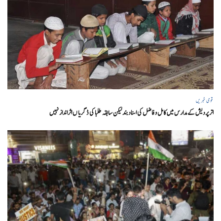
قومی خبریں
اتر پردیش کےمدارس میں کامل و فاضل کی اسناد بند لیکن سابقہ طلبا کی ڈگریا ں اثرانداز نہیں