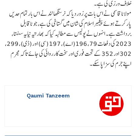
خلاف ورزی کی ہے۔
مولانا قاسمی نے اس بات پر زور دیا کہ نرسنگھانند نے اس بار تمام حدیں
پار کرتے ہوئے پیغمبر اسلام کی شان میں گستاخی کی ہے، جو ناقابل
برداشت ہے۔ انہوں نے پولیس سے مطالبہ کیا کہ بھارتیہ نیایہ سنہتا،
2023 کی دفعات 79، 196(اے)، 197 (سی) اور (ڈی)، 299،
302 اور 352 کے تحت فوری اور سخت کارروائی کی جائے تاکہ مجرم
اپنے جرم کی سزا پا سکے۔
Qaumi Tanzeem