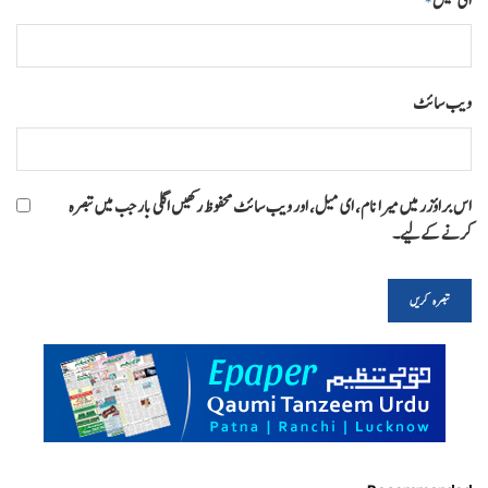
ای میل
*
ویب‌ سائٹ
اس براؤزر میں میرا نام، ای میل، اور ویب سائٹ محفوظ رکھیں اگلی بار جب میں تبصرہ
کرنے کےلیے۔