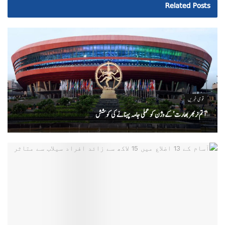
Related
Posts
قومی خبریں
‘ آتم نربھر بھارت’ کے وژن کو عملی جامہ پہنانے کی کوشش