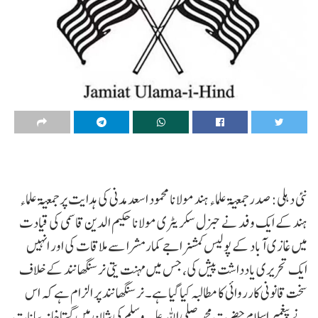
نئی دہلی: صدر جمعیۃ علماء ہند مولانا محمود اسعد مدنی کی ہدایت پر جمعیۃ علماء
ہند کے ایک وفد نے جنرل سکریٹری مولانا حکیم الدین قاسمی کی قیادت
میں غازی آباد کے پولیس کمشنر اجے کمار مشرا سے ملاقات کی اور انہیں
ایک تحریری یادداشت پیش کی، جس میں مہنت یتی نرسنگھانند کے خلاف
سخت قانونی کارروائی کا مطالبہ کیا گیا ہے۔ نرسنگھانند پر الزام ہے کہ اس
نے پیغمبر اسلام حضرت محمد صلی اللہ علیہ وسلم کی شان میں گستاخانہ بیانات