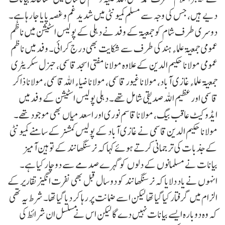
دیے ہیں، جس کی وجہ سے مسلم کمیونٹی میں شدید غم و غصہ پایا جا رہا ہے۔
دوسری طرف شام کو جمعیۃ کے وفد نے دہلی کے پولیس اسٹیشن میں ناظم
عمومی جمعیۃ علماء ہند کی طرف سے شکایت بھی درج کرائی۔ وفد میں ناظم
عمومی مولانا حکیم الدین کے علاوہ مولانا مفتی اسجد قاسمی، جنرل سکریٹری
جمعیۃ علماء غازی آباد، مولانا غیور قاسمی، مولانا ضیاء اللہ قاسمی، مولانا ذاکر
قاسمی اور عظیم اللہ صدیقی شامل تھے۔ دہلی پولیس اسٹیشن کے وفد میں
ایڈوکیٹ عاقب بیگ، مولانا قاسم نوری اور اسعد میاں بھی موجود تھے۔
مولانا حکیم الدین قاسمی نے غازی آباد کے پولیس کمشنر کے سامنے کمیونٹی
کے جذبات کی ترجمانی کرتے ہوئے کہا کہ نرسنگھانند کے توہین آمیز
بیانات نے مسلمانوں کے دلوں کو گہرے صدمے سے دوچار کیا ہے۔
انہوں نے یاد دلایا کہ نرسنگھانند کو دو سال قبل بھی نفرت انگیز تقاریر کے
الزام میں گرفتار کیا گیا تھا لیکن اسے ضمانت پر رہا کر دیا گیا تھا۔ شرط یہ تھی
کہ وہ دوبارہ ایسے بیانات نہیں دے گا لیکن اس نے مسلسل ان شرائط کی