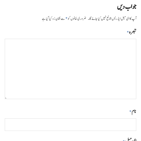
جواب دیں
*
آپ کا ای میل ایڈریس شائع نہیں کیا جائے گا۔
ضروری خانوں کو
سے نشان زد کیا گیا ہے
تبصرہ
*
نام
*