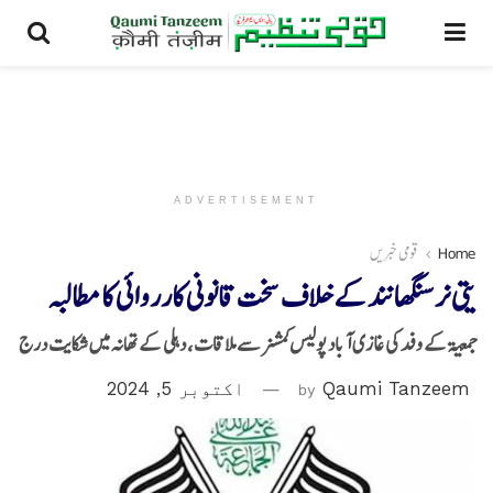
ADVERTISEMENT
Home
قومی خبریں
یتی نرسنگھانند کے خلاف سخت قانونی کارروائی کا مطالبہ
جمعیۃ کے وفد کی غازی آباد پولیس کمشنر سے ملاقات، دہلی کے تھانہ میں شکایت درج
Qaumi Tanzeem
by
اکتوبر 5, 2024