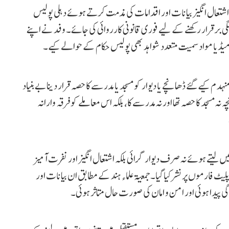
 اشتعال انگیز بیانات اور اقدامات کی مذمت کرتے ہوئے دہلی پولیس
ہنگی برقرار رکھنے کے لیے فوری قانونی کارروائی کی جائے۔ وفد نے اپنے
یڈیا مواد سمیت متعدد شواہد بھی پولیس حکام کے حوالے کیے۔
نہدم کیے گئے ڈھانچے یا دیوار کو مسجد یا مدرسے کا حصہ قرار دینا بے بنیاد
نہ مسجد کا حصہ تھا اور نہ مدرسے کا، بلکہ اس معاملے کو فرقہ وارانہ
میں لیتے ہوئے نہ صرف دیوار گرائی بلکہ اشتعال انگیز اور نفرت آمیز
ٹ فارموں پر نشر کیا گیا۔ جمعیۃ علماء ہند کے مطابق ان بیانات اور
 پیدا ہوئی اور امن و امان کی صورت حال متاثر ہوئی۔