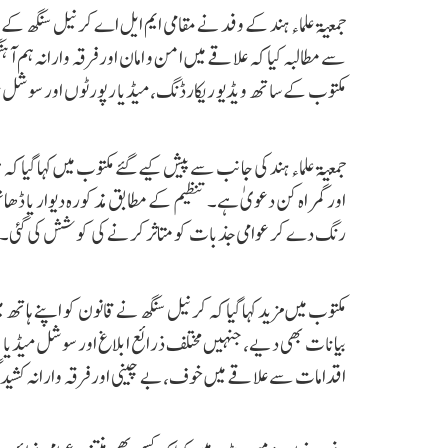
جمعیۃ علماء ہند کے وفد نے مقامی ایم ایل اے کرنیل سنگھ کے
سے مطالبہ کیا کہ علاقے میں امن و امان اور فرقہ وارانہ ہم آ
مکتوب کے ساتھ ویڈیو ریکارڈنگ، میڈیا رپورٹوں اور سوشل م
جمعیۃ علماء ہند کی جانب سے پیش کیے گئے مکتوب میں کہا گیا کہ م
اور گمراہ کن دعویٰ ہے۔ تنظیم کے مطابق مذکورہ دیوار یا ڈھانچہ 
رنگ دے کر عوامی جذبات کو متاثر کرنے کی کوشش کی گئی۔
مکتوب میں مزید کہا گیا کہ کرنیل سنگھ نے قانون کو اپنے ہاتھ 
بیانات بھی دیے، جنہیں مختلف ذرائع ابلاغ اور سوشل میڈیا پلی
اقدامات سے علاقے میں خوف، بے چینی اور فرقہ وارانہ کشیدگی