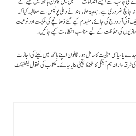
ندے کی جانب سے ایسے اقدامات مستقبل میں قانون ہاتھ میں لینے کے
نہ جانچ ضروری ہے۔جمعیۃ علماء ہند نے دہلی پولیس سے مطالبہ کیا کہ
آئی آر درج کی جائے، منہدم کیے گئے ڈھانچے کی ملکیت اور نوعیت
لے نمازیوں کی حفاظت کے لیے مناسب انتظامات کیے جائیں۔
 عہدے یا سیاسی حیثیت کا حامل ہو، قانون اپنے ہاتھ میں لینے کی اجازت
قہ وارانہ ہم آہنگی کا تحفظ یقینی بنایا جائے۔ مکتوب کی نقول لیفٹیننٹ