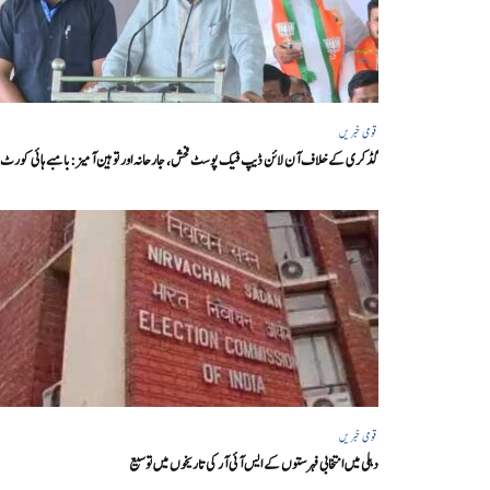
قومی خبریں
گڈکری کے خلاف آن لائن ڈیپ فیک پوسٹ فحش، جارحانہ اور توہین آمیز:بامبے ہائی کورٹ
قومی خبریں
دہلی میں انتخابی فہرستوں کے ایس آئی آر کی تاریخوں میں توسیع