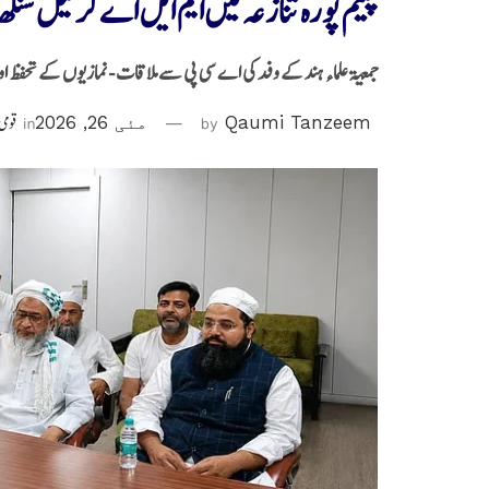
پیتم پورہ تنازعہ میں ایم ایل اے کرنیل سنگھ
جمعیۃ علماء ہند کے وفد کی اے سی پی سے ملاقات -نمازیوں کے تحفظ اور 
Qaumi Tanzeem
by
مئی 26, 2026
in
قومی