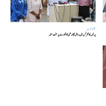
قومی خبریں
پریس کانفرنس میں راہل گاندھی کا حکومت پر سخت حملہ