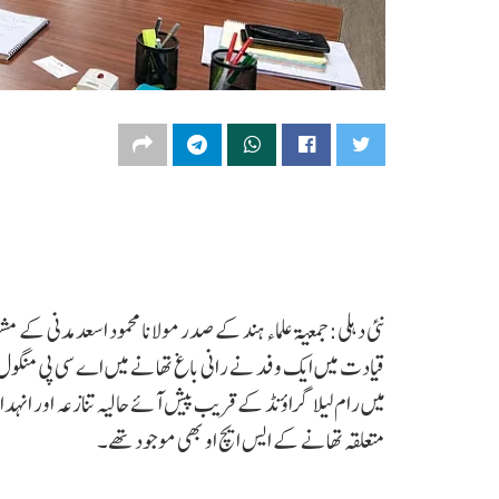
نئی دہلی: جمعیۃ علماء ہند کے صدر مولانا محمود اسعد مدنی کے 
قیادت میں ایک وفد نے رانی باغ تھانے میں اے سی پی منگول 
میں رام لیلا گراؤنڈ کے قریب پیش آئے حالیہ تنازعہ اور انہ
متعلقہ تھانے کے ایس ایچ او بھی موجود تھے۔