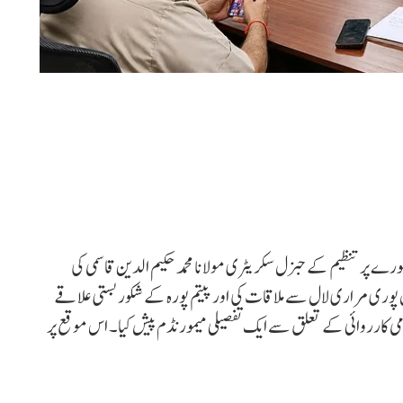
مشورے پر تنظیم کے جنرل سکریٹری مولانا محمد حکیم الدین قاسمی کی
پوری مراری لال سے ملاقات کی اور پیتم پورہ کے شکور بستی علاقے
دامی کارروائی کے تعلق سے ایک تفصیلی میمورنڈم پیش کیا۔ اس موقع پر