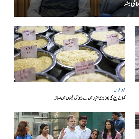
امی ہند
قومی خبریں
کھانے پینے کی 36 بڑی اشیاء میں سے 35 کی قیمتوں میں اضافہ