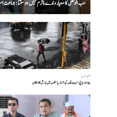
حب الوطنی کا معیار وندے ماترم نہیں ہو سکتا : جماعت اسل
قومی خبریں
بہار اور یو پی سمیت ملک کی 17ریاستوں میں بارش کا امکان