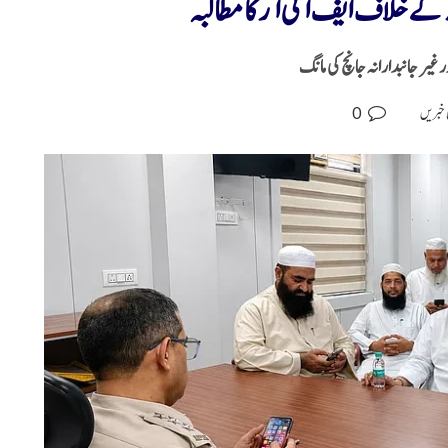
 کے خلاف ایف آئی آر کا مطالبہ
غیر جانبدارانہ جانچ کی مانگ
0
 خبریں