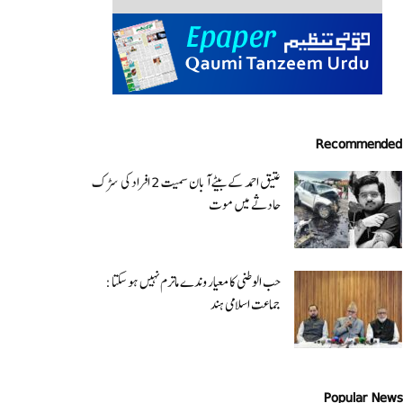
Recommended
عتیق احمد کے بیٹے آبان سمیت 2 افراد کی سڑک
حادثے میں موت
حب الوطنی کا معیار وندے ماترم نہیں ہو سکتا :
جماعت اسلامی ہند
Popular News