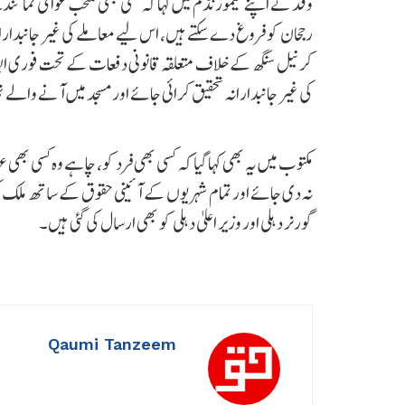
وفد نے اپنے میمورنڈم میں کہا کہ کسی بھی منتخب عوامی نمائ
رجحان کو فروغ دے سکتے ہیں، اس لیے معاملے کی غیر جانبدارا
کرنیل سنگھ کے خلاف متعلقہ قانونی دفعات کے تحت فوری ایف 
کی غیر جانبدارانہ تحقیق کرائی جائے اور مسجد میں آنے وا
مکتوب میں یہ بھی کہا گیا کہ کسی بھی فرد کو، چاہے وہ کسی بھی
نہ دی جائے اور تمام شہریوں کے آئینی حقوق کے ساتھ ملک کی فر
گورنر دہلی اور وزیر اعلیٰ دہلی کو بھی ارسال کی گئی ہیں۔
Qaumi Tanzeem