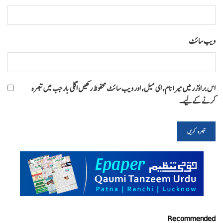
ویب‌ سائٹ
اس براؤزر میں میرا نام، ای میل، اور ویب سائٹ محفوظ رکھیں اگلی بار جب میں تبصرہ
کرنے کےلیے۔
Recommended