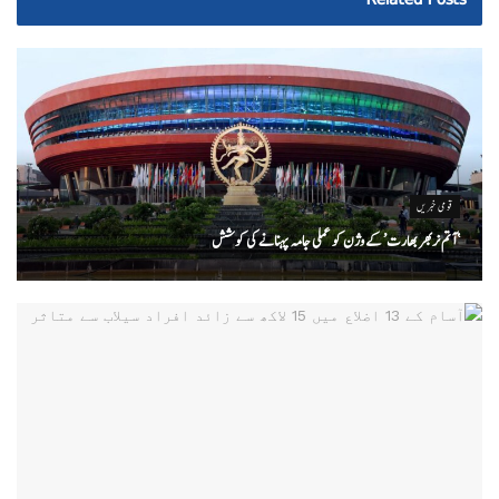
قومی خبریں
‘ آتم نربھر بھارت’ کے وژن کو عملی جامہ پہنانے کی کوشش