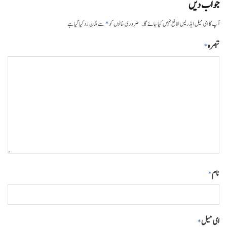
جواب دیں
*
آپ کا ای میل ایڈریس شائع نہیں کیا جائے گا۔
ضروری خانوں کو
سے نشان زد کیا گیا ہے
تبصرہ
*
نام
*
ای میل
*