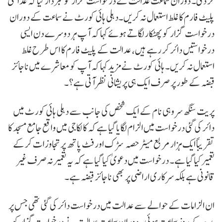
کر دی۔ دوران سماعت عدالت نے درخواست گزار کو خبردار کیا کہ عدالتی
پلیٹ فارم کا غلط استعمال نہ کریں۔دہلی ہائی کورٹ نے سماعت کے دوران
درخواست گزار کو پھٹکار لگاتے ہوئے کہا کہ آپ ہر دوسرے دن ایسی
درخواستیں دائر کر رہے ہیں، عدالت کے پلیٹ فارم کا اس طرح غلط
استعمال نہ کریں۔ ہائی کورٹ نے مزید کہا کہ آپ کو معاشرے میں ناجائز
قبضہ کے طور پر صرف ایک ہی پریشانی نظر آتی ہے؟۔
پریت سنگھ سروہی نام کے ایک شخص کی جانب سے دہلی ہائی کورٹ میں
دائر کی گئی درخواست میں الزام لگایا گیا ہے کہ کالکاجی میں واقع جامع مسجد کا
تقریباً ایک ہزار مربع میٹر حصہ سڑک اور فٹ پاتھ پر تجاوزات کرکے
تعمیر کیا گیا ہے۔ درخواست میں دعویٰ کیا گیا ہے کہ یہ تعمیر نہ صرف غیر
قانونی ہے بلکہ سرکاری اراضی پر بھی ناجائز قبضہ ہے۔
ان الزامات کے حوالے سے عدالت میں درخواست دائر کی گئی تھی جس پر
بدھ کے روزسماعت ہوئی۔ دوران سماعت عدالت نے درخواست گزار کو