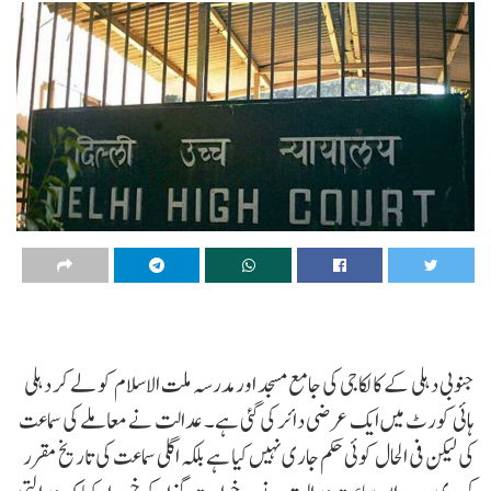
جنوبی دہلی کے کالکاجی کی جامع مسجد اور مدرسہ ملت الاسلام کو لے کر دہلی
ہائی کورٹ میں ایک عرضی دائر کی گئی ہے۔ عدالت نے معاملے کی سماعت
کی لیکن فی الحال کوئی حکم جاری نہیں کیا ہے بلکہ اگلی سماعت کی تاریخ مقرر