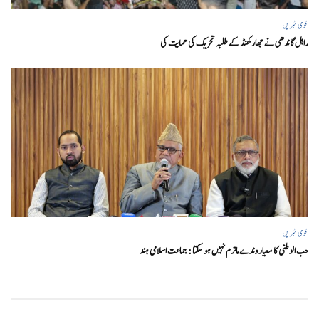
قومی خبریں
راہل گاندھی نے جھارکھنڈ کے طلبہ تحریک کی حمایت کی
قومی خبریں
حب الوطنی کا معیار وندے ماترم نہیں ہو سکتا : جماعت اسلامی ہند