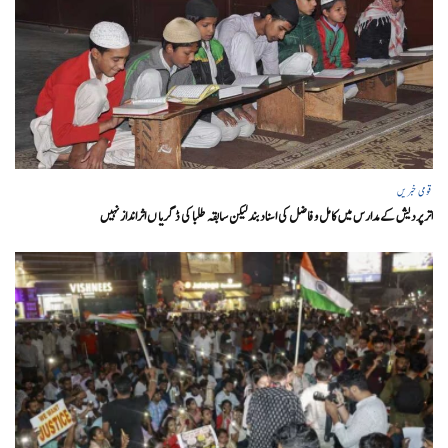
قومی خبریں
اتر پردیش کےمدارس میں کامل و فاضل کی اسناد بند لیکن سابقہ طلبا کی ڈگریا ں اثرانداز نہیں