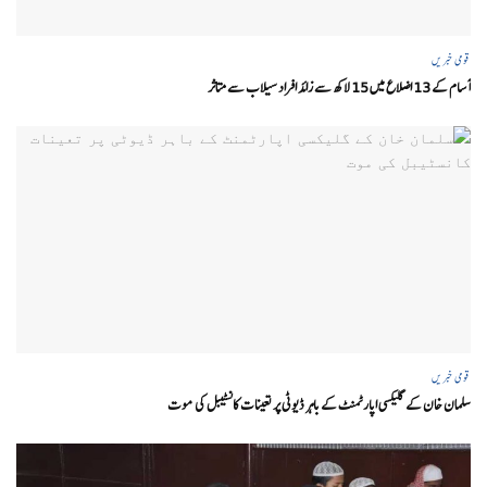
قومی خبریں
آسام کے 13 اضلاع میں 15 لاکھ سے زائد افراد سیلاب سے متاثر
قومی خبریں
سلمان خان کے گلیکسی اپارٹمنٹ کے باہر ڈیوٹی پر تعینات کانسٹیبل کی موت