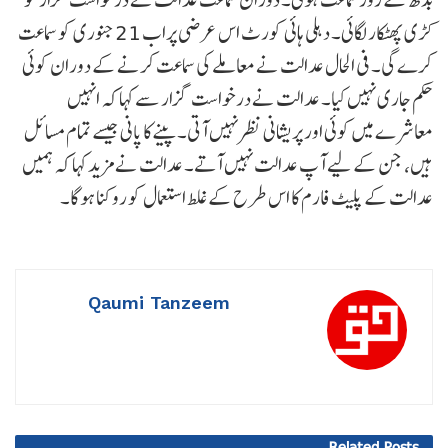
کڑی پھٹکار لگائی۔ دہلی ہائی کورٹ اس عرضی پراب 21 جنوری کو سماعت
کرے گی۔ فی الحال عدالت نے معاملے کی سماعت کرنے کے دوران کوئی
حکم جاری نہیں کیا۔ عدالت نے درخواست گزار سے کہا کہ انہیں
معاشرے میں کوئی اور پریشانی نظر نہیں آتی۔ پینے کا پانی جیسے تمام مسائل
ہیں، جن کے لیے آپ عدالت نہیں آتے۔ عدالت نے مزید کہا کہ ہمیں
عدالت کے پلیٹ فارم کا اس طرح کے غلط استعمال کو روکنا ہوگا۔
Qaumi Tanzeem
Related
Posts