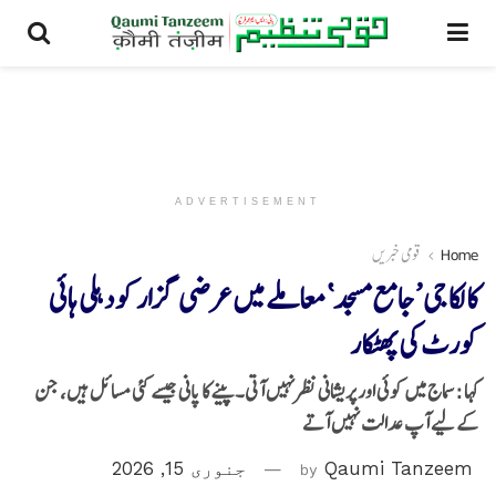
ADVERTISEMENT
Home
قومی خبریں
کالکا جی ’جامع مسجد‘ معاملے میں عرضی گزار کو دہلی ہائی
کورٹ کی پھٹکار
کہا : سماج میں کوئی اور پریشانی نظرنہیں آتی۔ پینے کا پانی جیسے کئی مسائل ہیں، جن
کے لیے آپ عدالت نہیں آتے
Qaumi Tanzeem
by
جنوری 15, 2026