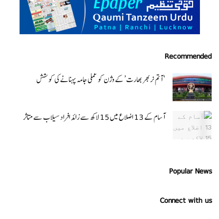
Recommended
‘ آتم نربھر بھارت’ کے وژن کو عملی جامہ پہنانے کی کوشش
آسام کے 13 اضلاع میں 15 لاکھ سے زائد افراد سیلاب سے متاثر
Popular News
Connect with us