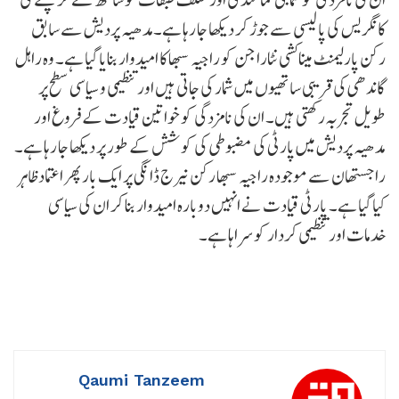
کانگریس کی پالیسی سے جوڑ کر دیکھا جا رہا ہے۔مدھیہ پردیش سے سابق
رکن پارلیمنٹ میناکشی نٹاراجن کو راجیہ سبھا کا امیدوار بنایا گیا ہے۔ وہ راہل
گاندھی کی قریبی ساتھیوں میں شمار کی جاتی ہیں اور تنظیمی و سیاسی سطح پر
طویل تجربہ رکھتی ہیں۔ ان کی نامزدگی کو خواتین قیادت کے فروغ اور
مدھیہ پردیش میں پارٹی کی مضبوطی کی کوشش کے طور پر دیکھا جا رہا ہے۔
راجستھان سے موجودہ راجیہ سبھا رکن نیرج ڈانگی پر ایک بار پھر اعتماد ظاہر
کیا گیا ہے۔ پارٹی قیادت نے انہیں دوبارہ امیدوار بنا کر ان کی سیاسی
خدمات اور تنظیمی کردار کو سراہا ہے۔
Qaumi Tanzeem