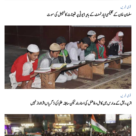
قومی خبریں
سلمان خان کے گلیکسی اپارٹمنٹ کے باہر ڈیوٹی پر تعینات کانسٹیبل کی موت
قومی خبریں
اتر پردیش کےمدارس میں کامل و فاضل کی اسناد بند لیکن سابقہ طلبا کی ڈگریا ں اثرانداز نہیں