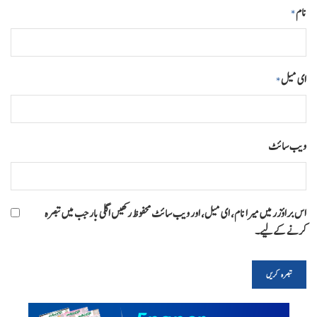
نام
*
ای میل
*
ویب‌ سائٹ
اس براؤزر میں میرا نام، ای میل، اور ویب سائٹ محفوظ رکھیں اگلی بار جب میں تبصرہ
کرنے کےلیے۔