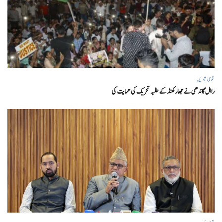
قومی خبریں
راہل گاندھی نے جھارکھنڈ کے طلبہ تحریک کی حمایت کی