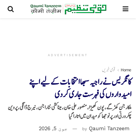
ADVERTISEMENT
Home
قومی خبریں
کانگریس نے راجیہ سبھا انتخابات کے لیے اپنے
امیدواروں کی فہرست جاری کر دی
ملکارجن کھڑگے، پون کھیڑا، منصور علی خان، میناکشی نٹاراجن، نیرج ڈانگی، پروین
چکرورتی اور پرنو جھا کو میدان میں اتارا گیا
Qaumi Tanzeem
by
جون 5, 2026