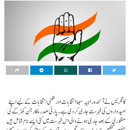
کانگریس نے آئندہ راجیہ سبھا انتخابات اور ضمنی انتخابات کے لیے اپنے
امیدواروں کی فہرست جاری کر دی ہے۔ پارٹی صدر ملکارجن کھڑگے کی
منظوری کے بعد جاری ہونے والی اس فہرست میں کئی ایسے نام شامل ہیں