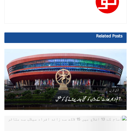
Related
Posts
قومی خبریں
‘ آتم نربھر بھارت’ کے وژن کو عملی جامہ پہنانے کی کوشش