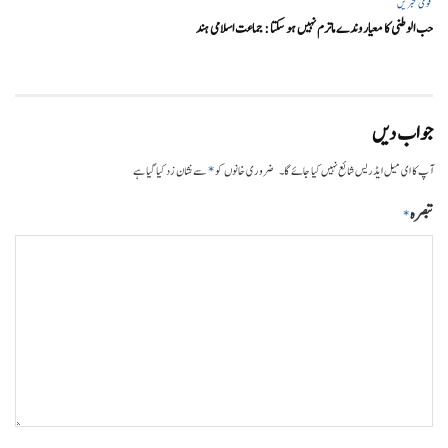
قومی خبریں
حب الوطنی کا معیار وندے ماترم نہیں ہو سکتا : جماعت اسلامی ہند
جواب دیں
*
آپ کا ای میل ایڈریس شائع نہیں کیا جائے گا۔
ضروری خانوں کو
سے نشان زد کیا گیا ہے
تبصرہ
*