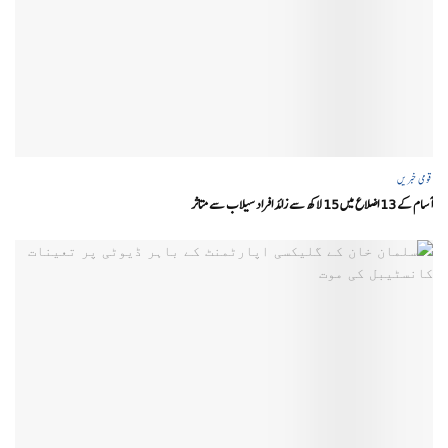
قومی خبریں
آسام کے 13 اضلاع میں 15 لاکھ سے زائد افراد سیلاب سے متاثر