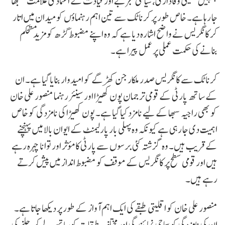
جنہیں تنظیمی وفاداری، سیاسی تجربے اور قیادت کے اعتماد کی علامت سمجھا
جا رہا ہے۔ خاص طور پر کرناٹک سے تین اہم رہنماؤں کو میدان میں اتار
کر کانگریس نے واضح اشارہ دیا ہے کہ وہ اپنے مضبوط گڑھ کو مزید مستحکم
بنانے کی حکمت عملی پر عمل پیرا ہے۔
کرناٹک سے کانگریس صدر ملکارجن کھڑگے کو امیدوار بنایا گیا ہے۔ ان
کے ساتھ پارٹی کے قومی ترجمان پون کھیڑا اور سینئر رہنما منصور علی خان
کو بھی راجیہ سبھا کے لیے نامزد کیا گیا ہے۔ پون کھیڑا کی نامزدگی کو خاص
اہمیت دی جا رہی ہے کیونکہ وہ پہلی بار پارلیمنٹ کے ایوان بالا میں پہنچنے
کے قریب ہیں۔ وہ گزشتہ کئی برسوں سے پارٹی کا مؤثر اور توانا چہرہ رہے
ہیں اور قومی سطح پر کانگریس کے موقف کو مضبوط انداز میں پیش کرتے
رہے ہیں۔
منصور علی خان کو اقلیتی طبقے کی ایک اہم آواز کے طور پر دیکھا جاتا ہے۔
ان کی نامزدگی کو سماجی نمائندگی اور مختلف طبقات کو ساتھ لے کر چلنے کی