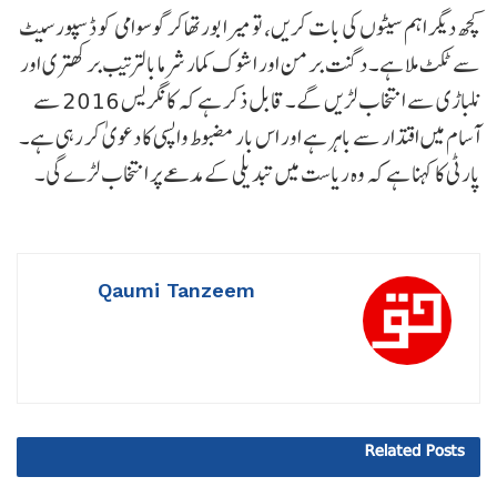
کچھ دیگر اہم سیٹوں کی بات کریں، تو میرا بورتھاکر گوسوامی کو ڈسپور سیٹ
سے ٹکٹ ملا ہے۔ دگنت برمن اور اشوک کمار شرما بالترتیب برکھتری اور
نلباڑی سے انتخاب لڑیں گے۔ قابل ذکر ہے کہ کانگریس 2016 سے
آسام میں اقتدار سے باہر ہے اور اس بار مضبوط واپسی کا دعویٰ کر رہی ہے۔
پارٹی کا کہنا ہے کہ وہ ریاست میں تبدیلی کے مدعے پر انتخاب لڑے گی۔
Qaumi Tanzeem
Related
Posts