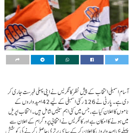
آسام اسمبلی انتخاب کے پیش نظر کانگریس نے اپنی پہلی فہرست جاری کر
دی ہے۔ پارٹی نے 126 رکنی اسمبلی کے لیے 42 امیدواروں کے
ناموں کا اعلان کیا ہے، جس میں کئی اہم سیٹیں شامل ہیں۔ انتخاب اپریل
میں ہونے کا امکان ہے اور کانگریس نے انتخابی پروگرام کے اعلان سے
پہلے ہی امیدواروں کا اعلان کر کے سیاسی برتری حاصل کرنے کی کوشش