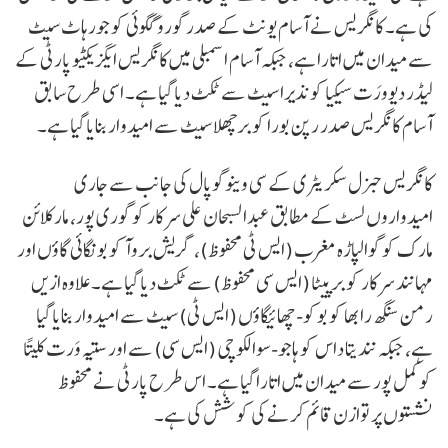
کی ہے۔ کانگریس نے آسام یونٹ کے صدر گورو گگوئی کو جورہاٹ سیٹ
سے میدان میں اتارا ہے، جبکہ آسام اسمبلی میں کانگریس ایگزیکٹیو پارٹی کے
لیڈر دیوورَت سیکیا کو نذیرا سیٹ سے ٹکٹ دیا گیا ہے۔ اسی طرح سابق
آسام کانگریس صدر رپن بورا کو برچھلا سیٹ سے امیدوار بنایا گیا ہے۔
کانگریس جنرل سکریٹری کے سی وینوگوپال کی جانب سے جاری
امیدواروں لسٹ کے مطابق عبدالسبحان علی سرکار کو گوری پور، مارکلائن
مارک کو گوالپاڑہ مغرب (ایس ٹی محفوظ)، گریش بروآ کو بونگائی گاؤں اور
مہانند سرکار کو برپیٹا (ایس سی محفوظ) سے ٹکٹ دیا گیا ہے۔ علاوہ ازیں
رمن سنگھ رابھا کو بوکو-چھائیگاؤں (ایس ٹی) سیٹ سے امیدوار بنایا گیا
ہے، جبکہ نندیتا داس کو ہاجو-سوالکوچی (ایس سی) سے اور ستیہ وَرت کلیتا
کو کمل پور سے میدان میں اتارا گیا ہے۔ اس طرح پارٹی نے محفوظ
نشستوں پر توازن قائم کرنے کی کوشش کی ہے۔