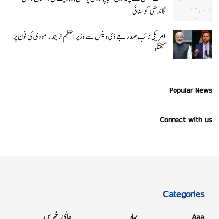
گاندھی کو سنائی
امریکی نائب صدر جے ڈی وینس سے وزیر اعظم نریندر مودی کی فون پر
گفتگو
Popular News
Connect with us
Categories
Aaa
بہار
عالمی خبریں