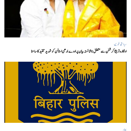
ریاستی خبریں
اداکارہ تریشا کرشنن سے متعلق ناشائستہ بیان پر اودے ندھی اسٹالن کو شدید تنقید کا سامنا
بہار