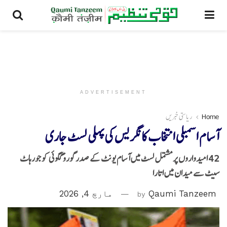
ADVERTISEMENT
Home
ریاستی خبریں
آسام اسمبلی انتخاب کانگریس کی پہلی لسٹ جاری
42 امیدواروں پر مشتمل لسٹ میں آسام یونٹ کے صدر گورو گگوئی کو جورہاٹ
سیٹ سے میدان میں اتارا
Qaumi Tanzeem
by
مارچ 4, 2026