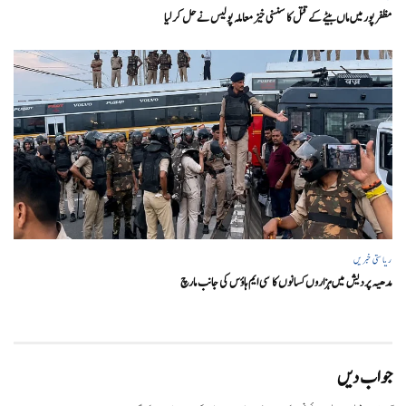
مظفر پور میں ماں بیٹے کے قتل کا سنسنی خیز معاملہ پولیس نے حل کر لیا
ریاستی خبریں
مدھیہ پردیش میں ہزاروں کسانوں کا سی ایم ہاؤس کی جانب مارچ
جواب دیں