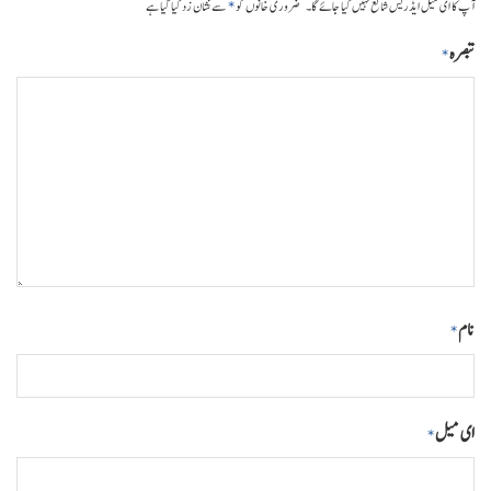
*
آپ کا ای میل ایڈریس شائع نہیں کیا جائے گا۔
ضروری خانوں کو
سے نشان زد کیا گیا ہے
تبصرہ
*
نام
*
ای میل
*