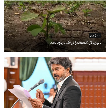
ریاستی خبریں
مدھیہ پردیش کے 48 اضلاع میں خشک سالی جیسے حالات