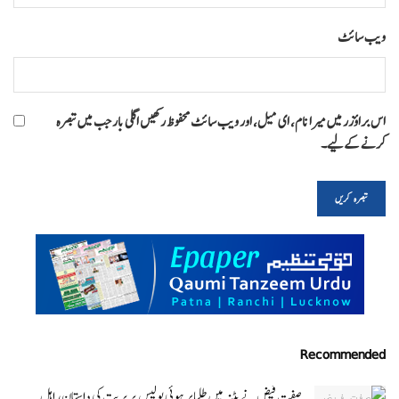
ویب‌ سائٹ
اس براؤزر میں میرا نام، ای میل، اور ویب سائٹ محفوظ رکھیں اگلی بار جب میں تبصرہ
کرنے کےلیے۔
Recommended
صفت فیض نے پٹنہ میں طلبا پر ہوئی پولیس بربریت کی داستان راہل