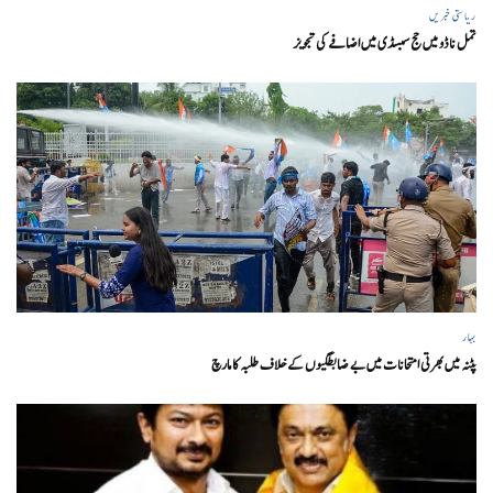
ریاستی خبریں
تمل ناڈو میں حج سبسڈی میں اضافے کی تجویز
بہار
پٹنہ میں بھرتی امتحانات میں بے ضابطگیوں کے خلاف طلبہ کا مارچ