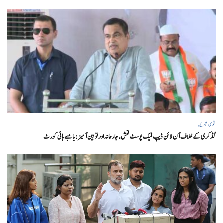
قومی خبریں
گڈکری کے خلاف آن لائن ڈیپ فیک پوسٹ فحش، جارحانہ اور توہین آمیز:بامبے ہائی کورٹ