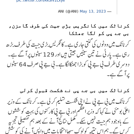
pic.twitter.com/KKSiV2Lxye
May 13, 2023
— ANI (@ANI)
کرناٹک میں کانگریس بڑی جیت کی طرف گامزن،
بی جے پی کو لگا جھٹکا
کرناٹک میں ووٹوں کی گنتی جاری ہے۔ کانگریس بڑی جیت کی طرف بڑھ
رہی ہے۔ پارٹی نے تین سیٹیں جیتی ہیں اور 129 سیٹوں پر آگے ہے۔
دوسری طرف بی جے پی کو بڑا جھٹکا لگا ہے۔ بی جے پی صرف 64 سیٹوں
پر آگے ہے۔
کرناٹک میں بی جے پی نے شکست قبول کرلی
کرناٹک میں بی جے پی نے اپنی شکست تسلیم کر لی ہے۔ کرناٹک کے وزیر
اعلیٰ بومئی نے کہا کہ وزیر اعظم اور بی جے پی کارکنوں کی بہت کوششوں
کے باوجود ہم جیت نہیں سکے۔ مکمل نتائج آنے کے بعد ہم تفصیلی تجزیہ
کریں گے۔ ہم اس نتیجہ کو لوک سبھا انتخابات میں واپس آنے کی کوشش