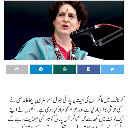
کرناٹک میں کانگریس کی جیت پر پارٹی جنرل سکریٹری پرینکا گاندھی نے
بھی خوشی کا اظہار کیا ہے اور عوام کو مبارکباد دی ہے۔ انھوں نے اپنے
ایک ٹوئٹ میں لکھا ہے کہ ’’کانگریس پارٹی کو تاریخی مینڈیٹ دینے کے