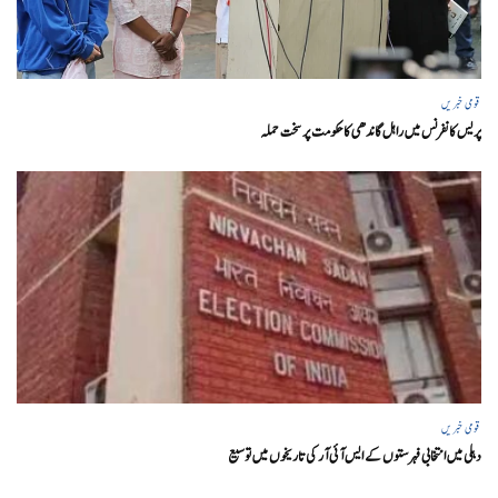
قومی خبریں
پریس کانفرنس میں راہل گاندھی کا حکومت پر سخت حملہ
قومی خبریں
دہلی میں انتخابی فہرستوں کے ایس آئی آر کی تاریخوں میں توسیع