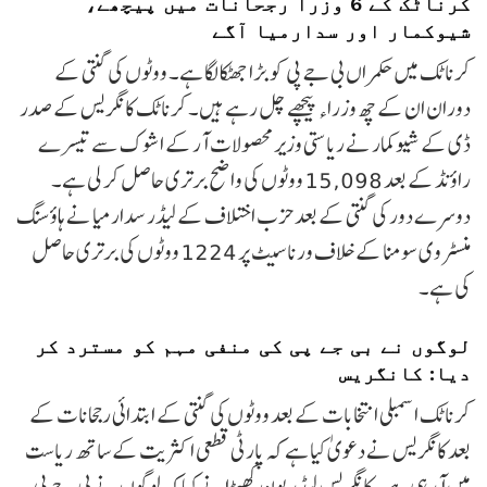
کرناٹک کے 6 وزرا رجحانات میں پیچھے،
شیوکمار اور سدارمیا آگے
کرناٹک میں حکمراں بی جے پی کو بڑا جھٹکا لگا ہے۔ ووٹوں کی گنتی کے
دوران ان کے چھ وزراء پیچھے چل رہے ہیں۔ کرناٹک کانگریس کے صدر
ڈی کے شیوکمار نے ریاستی وزیر محصولات آر کے اشوک سے تیسرے
راؤنڈ کے بعد 15,098 ووٹوں کی واضح برتری حاصل کر لی ہے۔
دوسرے دور کی گنتی کے بعد حزب اختلاف کے لیڈر سدارمیا نے ہاؤسنگ
منسٹر وی سومنا کے خلاف ورنا سیٹ پر 1224 ووٹوں کی برتری حاصل
کی ہے۔
لوگوں نے بی جے پی کی منفی مہم کو مسترد کر
دیا: کانگریس
کرناٹک اسمبلی انتخابات کے بعد ووٹوں کی گنتی کے ابتدائی رجحانات کے
بعد کانگریس نے دعویٰ کیا ہے کہ پارٹی قطعی اکثریت کے ساتھ ریاست
میں آ رہی ہے۔ کانگریس لیڈر پون کھیڑا نے کہا کہ لوگوں نے بی جے پی