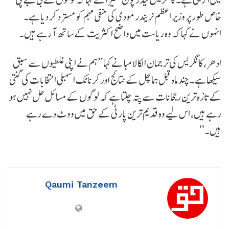
خاص طور پر وزیر اعظم نریندر مودی کی منفی مہم کو مسترد کر دیا ہے۔
انہوں نے کہا کہ وہ ریاست میں واضح اکثریت کے ساتھ آ رہے ہیں۔
ادھر، کانگریس کی ترجمان الکا لامبا نے کہا ’’ہم نے اپنی غلطیوں سے سبق
سیکھا ہے۔ چند ماہ قبل ہماچل کے نتائج اور کرناٹک اسمبلی انتخابات کی گنتی
کے تازہ ترین رجحانات سے پتہ چلتا ہے کہ لوگوں کے مسائل حل نہیں ہو
رہے ہیں، اس لیے وہ قدیم ترین پارٹی کے حق میں ووٹ دے رہے
ہیں۔‘‘
Qaumi Tanzeem