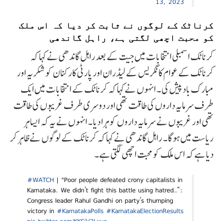
13, 2023
کرناٹک کے لوگوں نے ثابت کر دیا کہ اس ملک
کو محبت اچھی لگتی ہے، راہل گاندھی
کرناٹک اسمبلی انتخابات میں جیت کے بعد راہل گاندھی نے کہا کہ
کرناٹک کے عوام کانگریس کے لیڈران اور پارٹی کارکنان کو شکریہ اور
مبارک باد پیش کی۔ انہوں نے کہا کہ کرناٹک کے انتخابات میں ایک
طرف سرمایہ داروں کی طاقت تھی اور دوسری طرف غریبوں کی طاقت
تھی اور غریبوں نے سرمایہ داروں کو ہرا دیا۔ انہوں نے یہ کہ ایسا ہر
ریاست میں ہوگا۔ راہل گاندھی نے کہا کہ کرناٹک کے لوگوں نے ظاہر کر
دیا ہے کہ اس ملک کو محبت اچھی لگتی ہے۔
#WATCH
| "Poor people defeated crony capitalists in
Karnataka. We didn’t fight this battle using hatred…”:
Congress leader Rahul Gandhi on party’s thumping
victory in
#KarnatakaPolls
#KarnatakaElectionResults