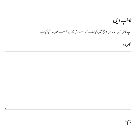
جواب دیں
*
آپ کا ای میل ایڈریس شائع نہیں کیا جائے گا۔
ضروری خانوں کو
سے نشان زد کیا گیا ہے
تبصرہ
*
نام
*