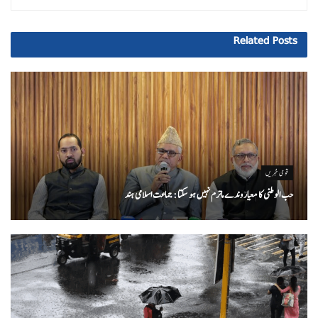
Related
Posts
قومی خبریں
حب الوطنی کا معیار وندے ماترم نہیں ہو سکتا : جماعت اسلامی ہند