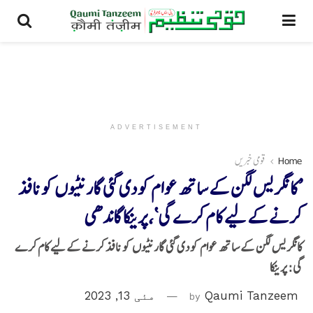
ADVERTISEMENT
Home
قومی خبریں
’کانگریس لگن کے ساتھ عوام کو دی گئی گارنٹیوں کو نافذ
کرنے کے لیے کام کرے گی‘، پرینکا گاندھی
کانگریس لگن کے ساتھ عوام کو دی گئی گارنٹیوں کو نافذ کرنے کے لیے کام کرے
گی: پرینکا
Qaumi Tanzeem
by
مئی 13, 2023