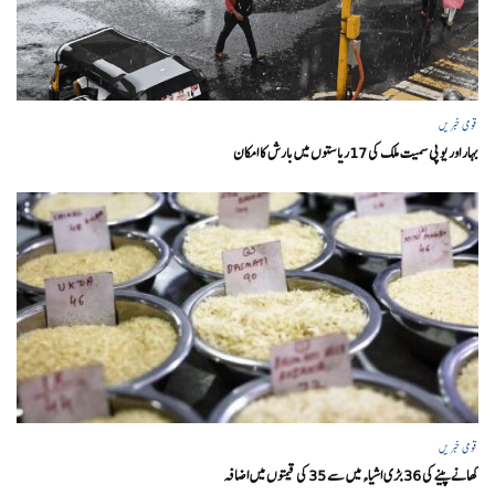
قومی خبریں
بہار اور یو پی سمیت ملک کی 17ریاستوں میں بارش کا امکان
قومی خبریں
کھانے پینے کی 36 بڑی اشیاء میں سے 35 کی قیمتوں میں اضافہ