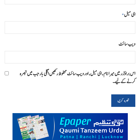
ای میل
*
ویب‌ سائٹ
اس براؤزر میں میرا نام، ای میل، اور ویب سائٹ محفوظ رکھیں اگلی بار جب میں تبصرہ
کرنے کےلیے۔