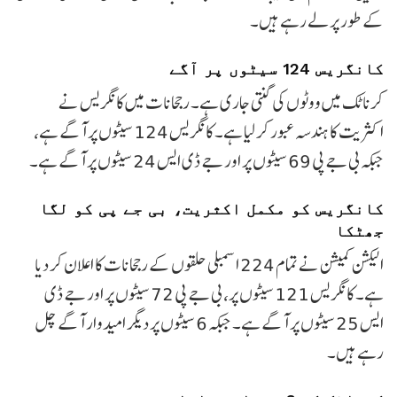
کے طور پر لے رہے ہیں۔
کانگریس 124 سیٹوں پر آگے
کرناٹک میں ووٹوں کی گنتی جاری ہے۔ رجحانات میں کانگریس نے
اکثریت کا ہندسہ عبور کر لیا ہے۔ کانگریس 124 سیٹوں پر آگے ہے،
جبکہ بی جے پی 69 سیٹوں پر اور جے ڈی ایس 24 سیٹوں پر آگے ہے۔
کانگریس کو مکمل اکثریت، بی جے پی کو لگا
جھٹکا
الیکشن کمیشن نے تمام 224 اسمبلی حلقوں کے رجحانات کا اعلان کر دیا
ہے۔ کانگریس 121 سیٹوں پر، بی جے پی 72 سیٹوں پر اور جے ڈی
ایس 25 سیٹوں پر آگے ہے۔ جبکہ 6 سیٹوں پر دیگر امیدوار آگے چل
رہے ہیں۔