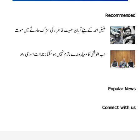
Recommended
عتیق احمد کے بیٹے آبان سمیت 2 افراد کی سڑک حادثے میں موت
حب الوطنی کا معیار وندے ماترم نہیں ہو سکتا : جماعت اسلامی ہند
Popular News
Connect with us