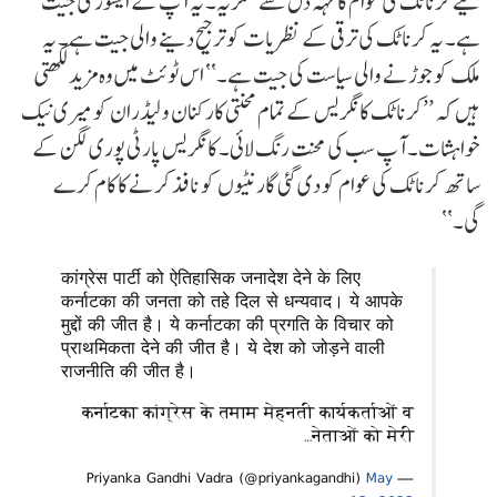
لیے کرناٹک کی عوام کا تہہ دل سے شکریہ۔ یہ آپ کے ایشوز کی جیت
ہے۔ یہ کرناٹک کی ترقی کے نظریات کو ترجیح دینے والی جیت ہے۔ یہ
ملک کو جوڑنے والی سیاست کی جیت ہے۔‘‘ اس ٹوئٹ میں وہ مزید لکھتی
ہیں کہ ’’کرناٹک کانگریس کے تمام محنتی کارکنان و لیڈران کو میری نیک
خواہشات۔ آپ سب کی محنت رنگ لائی۔ کانگریس پارٹی پوری لگن کے
ساتھ کرناٹک کی عوام کو دی گئی گارنٹیوں کو نافذ کرنے کا کام کرے
گی۔‘‘
कांग्रेस पार्टी को ऐतिहासिक जनादेश देने के लिए
कर्नाटका की जनता को तहे दिल से धन्यवाद। ये आपके
मुद्दों की जीत है। ये कर्नाटका की प्रगति के विचार को
प्राथमिकता देने की जीत है। ये देश को जोड़ने वाली
राजनीति की जीत है।
कर्नाटका कांग्रेस के तमाम मेहनती कार्यकर्ताओं व
नेताओं को मेरी…
May
— Priyanka Gandhi Vadra (@priyankagandhi)