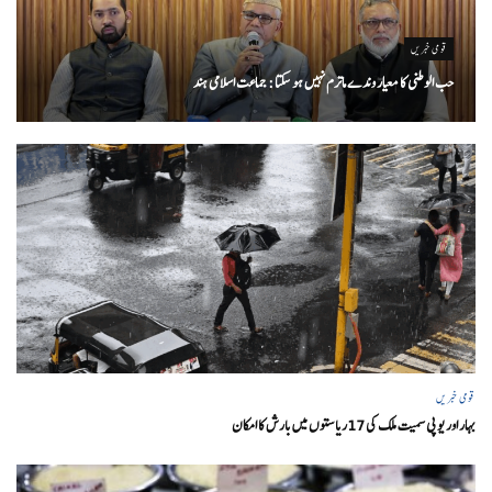
قومی خبریں
حب الوطنی کا معیار وندے ماترم نہیں ہو سکتا : جماعت اسلامی ہند
قومی خبریں
بہار اور یو پی سمیت ملک کی 17ریاستوں میں بارش کا امکان