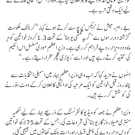
خواتین کو مالی امداد دینے کا جو اعلان کیا ہے، وہ دراصل انتخابی فائدے کے
لیے ایک وقتی حربہ ہے۔
جے رام رمیش نے ’ایکس‘ پر پوسٹ کرتے ہوئے کہا، ’’کرناٹک حکومت
گزشتہ دو برسوں سے ’گریہ لکشمی یوجنا‘ کے تحت 1.3 کروڑ خواتین کو ہر
ماہ دو دو ہزار روپے فراہم کر رہی ہے۔ وزیراعظم مودی مسلسل اس اسکیم
کی تنقید کرتے رہے ہیں اور اسے ’ریوڑی کلچر‘ قرار دیتے رہے۔‘‘
انہوں نے مزید کہا کہ اب وہی وزیراعظم بہار میں اسمبلی انتخابات سے
چند روز قبل خواتین کو ایک مرتبہ کی ادائیگی کا اعلان کر کے ووٹ بٹورنے
کی کوشش کر رہے ہیں۔
وزیراعظم نے جمعہ کو ویڈیو کانفرنسنگ کے ذریعے بہار کے لیے ’مکھیہ
منتری مہیلا روزگار یوجنا‘ کی شروعات کی، جس کے تحت 75 لاکھ خواتین
کو دس ہزار روپے کی پہلی قسط براہِ راست بینک کھاتوں میں بھیجی گئی۔