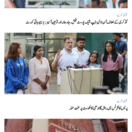
قومی خبریں
گڈکری کے خلاف آن لائن ڈیپ فیک پوسٹ فحش، جارحانہ اور توہین آمیز:بامبے ہائی کورٹ
قومی خبریں
پریس کانفرنس میں راہل گاندھی کا حکومت پر سخت حملہ