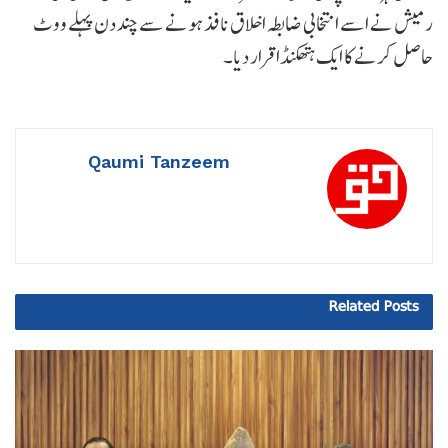
رمیش نے اسے انتخابی ضابطہ اخلاق نافذ ہونے سے چند دن پہلے ووٹ
حاصل کرنے کا ایک ہتھکنڈا قرار دیا۔
Qaumi Tanzeem
Related
Posts