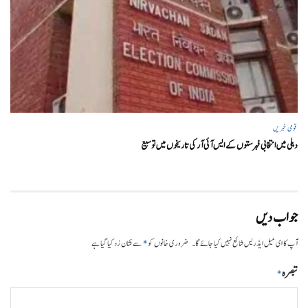
قومی خبریں
دہلی میں انتخابی فہرستوں کے ایس آئی آر کی تاریخوں میں توسیع
جواب دیں
*
آپ کا ای میل ایڈریس شائع نہیں کیا جائے گا۔
ضروری خانوں کو
سے نشان زد کیا گیا ہے
تبصرہ
*