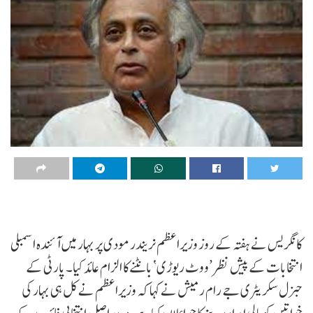
کانگریس نے ہفتہ کے روز وزیراعظم نریندر مودی پر بہار میں آئندہ اسمبلی
انتخابات کے پیش نظر ’ووٹ ریوڑی‘ بانٹنے کا الزام عائد کیا۔ پارٹی کے
جنرل سکریٹری جے رام رمیش نے کہا کہ وزیراعظم نے کل ہی بہار کی