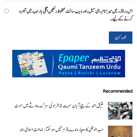
اس براؤزر میں میرا نام، ای میل، اور ویب سائٹ محفوظ رکھیں اگلی بار جب میں تبصرہ
کرنے کےلیے۔
Recommended
عتیق احمد کے بیٹے آبان سمیت 2 افراد کی سڑک حادثے میں موت
حب الوطنی کا معیار وندے ماترم نہیں ہو سکتا : جماعت اسلامی ہند