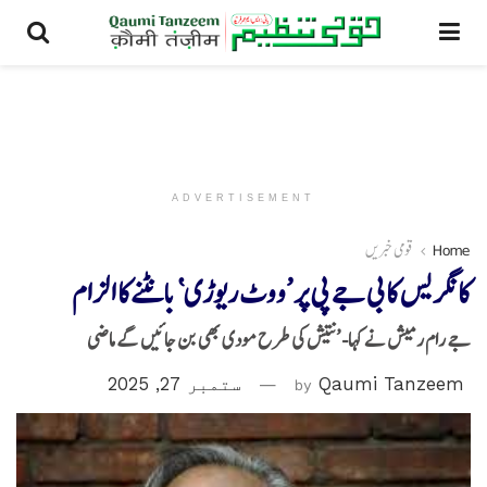
ADVERTISEMENT
Home
قومی خبریں
کانگریس کا بی جے پی پر ’ووٹ ریوڑی‘ بانٹنے کا الزام
جے رام رمیش نے کہا- ’نتیش کی طرح مودی بھی بن جائیں گے ماضی
Qaumi Tanzeem
by
ستمبر 27, 2025