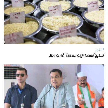
قومی خبریں
کھانے پینے کی 36 بڑی اشیاء میں سے 35 کی قیمتوں میں اضافہ