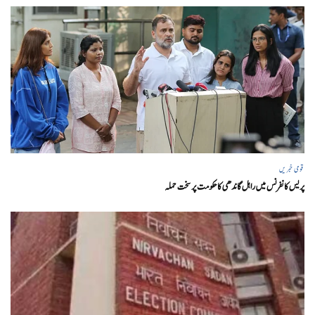
قومی خبریں
پریس کانفرنس میں راہل گاندھی کا حکومت پر سخت حملہ