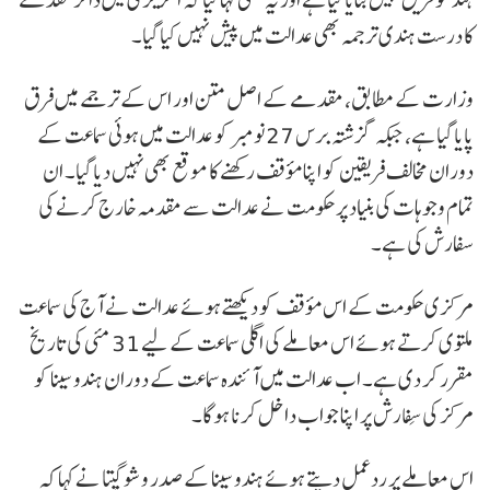
کا درست ہندی ترجمہ بھی عدالت میں پیش نہیں کیا گیا۔
وزارت کے مطابق، مقدمے کے اصل متن اور اس کے ترجمے میں فرق
پایا گیا ہے، جبکہ گزشتہ برس 27 نومبر کو عدالت میں ہوئی سماعت کے
دوران مخالف فریقین کو اپنا مؤقف رکھنے کا موقع بھی نہیں دیا گیا۔ ان
تمام وجوہات کی بنیاد پر حکومت نے عدالت سے مقدمہ خارج کرنے کی
سفارش کی ہے۔
مرکزی حکومت کے اس مؤقف کو دیکھتے ہوئے عدالت نے آج کی سماعت
ملتوی کرتے ہوئے اس معاملے کی اگلی سماعت کے لیے 31 مئی کی تاریخ
مقرر کر دی ہے۔ اب عدالت میں آئندہ سماعت کے دوران ہندو سینا کو
مرکز کی سِفارش پر اپنا جواب داخل کرنا ہوگا۔
اس معاملے پر ردعمل دیتے ہوئے ہندو سینا کے صدر وشو گپتا نے کہا کہ