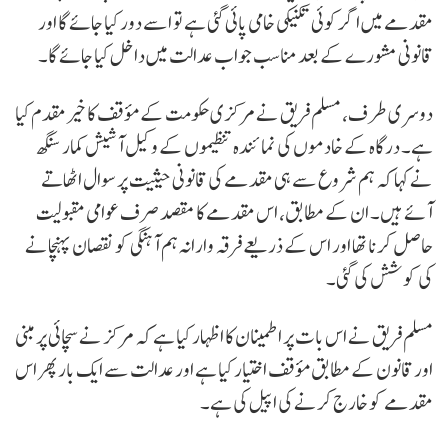
مقدمے میں اگر کوئی تکنیکی خامی پائی گئی ہے تو اسے دور کیا جائے گا اور
قانونی مشورے کے بعد مناسب جواب عدالت میں داخل کیا جائے گا۔
دوسری طرف، مسلم فریق نے مرکزی حکومت کے مؤقف کا خیرمقدم کیا
ہے۔ درگاہ کے خادموں کی نمائندہ تنظیموں کے وکیل آشیش کمار سنگھ
نے کہا کہ ہم شروع سے ہی مقدمے کی قانونی حیثیت پر سوال اٹھاتے
آئے ہیں۔ ان کے مطابق، اس مقدمے کا مقصد صرف عوامی مقبولیت
حاصل کرنا تھا اور اس کے ذریعے فرقہ وارانہ ہم آہنگی کو نقصان پہنچانے
کی کوشش کی گئی۔
مسلم فریق نے اس بات پر اطمینان کا اظہار کیا ہے کہ مرکز نے سچائی پر مبنی
اور قانون کے مطابق مؤقف اختیار کیا ہے اور عدالت سے ایک بار پھر اس
مقدمے کو خارج کرنے کی اپیل کی ہے۔