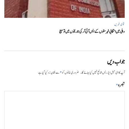
قومی خبریں
دہلی میں انتخابی فہرستوں کے ایس آئی آر کی تاریخوں میں توسیع
جواب دیں
*
آپ کا ای میل ایڈریس شائع نہیں کیا جائے گا۔
ضروری خانوں کو
سے نشان زد کیا گیا ہے
تبصرہ
*