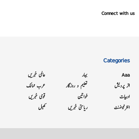
Connect with us
Categories
Aaa
بہار
عالمی خبریں
اتر پردیش
تعلیم و روزگار
عرب ممالک
ادبیات
خواتین
قومی خبریں
انٹرٹینمنٹ
ریاستی خبریں
کھیل
Grievance
Terms & Conditions
Advertise
About