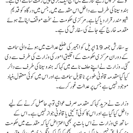
کو لے کر چل رہے تنازعے میں آج ایک بڑی پیش رفت سامنے آئی ہے۔
ہندو سینا کی طرف سے داخل اس مقدمے میں، جس میں درگاہ کو قدیم
شیو مندر قرار دیا گیا ہے، مرکزی حکومت نے سخت موقف اپناتے ہوئے
مقدمہ خارج کیے جانے کی سفارش کی ہے۔
یہ سفارش جمعہ 19 اپریل کو اجمیر کی ضلع عدالت میں ہونے والی سماعت
کے دوران مرکزی حکومت کے اقلیتی امور کی وزارت کی طرف سے دی
گئی۔ وزارت نے اپنے حلف نامے میں کہا کہ ہندو سینا کی طرف سے دائر
کیا گیا مقدمہ قانونی طور پر ناقابل سماعت ہے اور اس میں کوئی معقول بنیاد
موجود نہیں ہے جس پر عدالت غور کرے۔
وزارت نے مزید کہا کہ مقدمہ صرف عوامی توجہ حاصل کرنے کے لیے
داخل کیا گیا ہے اور اس کا کوئی آئینی یا قانونی جواز نہیں ہے۔ اس کے
ساتھ ہی وزارت نے اس بات پر بھی اعتراض کیا کہ مقدمے میں حکومت
ہند کو فریق نہیں بنایا گیا ہے اور یہ بھی کہا گیا کہ انگریزی میں دائر مقدمے