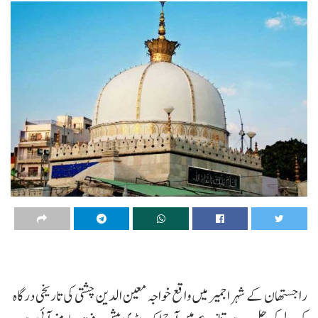
راجستھان کے شہر اجمیر میں واقع خواجہ معین الدین چشتی کی تاریخی درگاہ