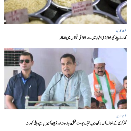
قومی خبریں
کھانے پینے کی 36 بڑی اشیاء میں سے 35 کی قیمتوں میں اضافہ
قومی خبریں
گڈکری کے خلاف آن لائن ڈیپ فیک پوسٹ فحش، جارحانہ اور توہین آمیز:بامبے ہائی کورٹ