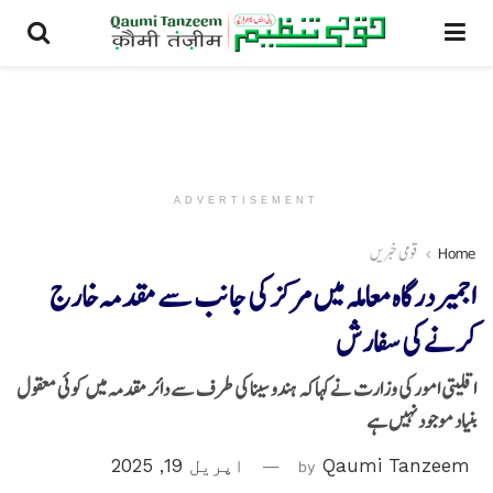
ADVERTISEMENT
Home
قومی خبریں
اجمیردرگاہ معاملہ میں مرکز کی جانب سے مقدمہ خارج
کرنے کی سفارش
اقلیتی امور کی وزارت نےکہاکہ ہندو سینا کی طرف سے دائر مقدمہ میں کوئی معقول
بنیاد موجود نہیں ہے
Qaumi Tanzeem
by
اپریل 19, 2025