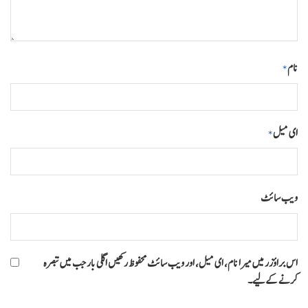
نام
*
ای میل
*
ویب‌ سائٹ
اس براؤزر میں میرا نام، ای میل، اور ویب سائٹ محفوظ رکھیں اگلی بار جب میں تبصرہ
کرنے کےلیے۔