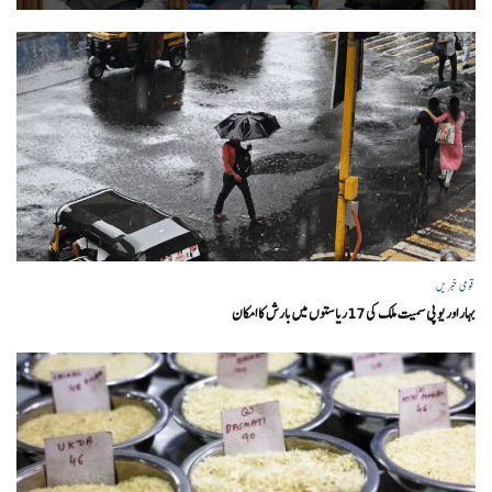
قومی خبریں
بہار اور یو پی سمیت ملک کی 17ریاستوں میں بارش کا امکان