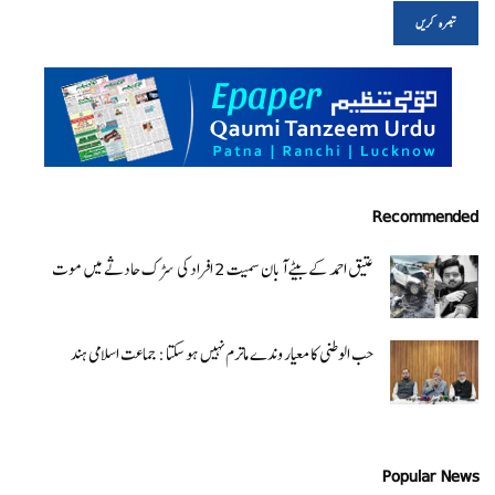
Recommended
عتیق احمد کے بیٹے آبان سمیت 2 افراد کی سڑک حادثے میں موت
حب الوطنی کا معیار وندے ماترم نہیں ہو سکتا : جماعت اسلامی ہند
Popular News