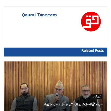
Qaumi Tanzeem
Related
Posts
قومی خبریں
حب الوطنی کا معیار وندے ماترم نہیں ہو سکتا : جماعت اسلامی ہند