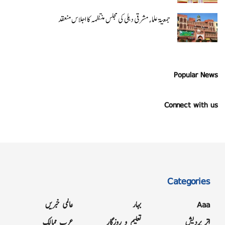
جمعیۃ علماء مشرقی دہلی کی مجلس منتظمہ کا اجلاس منعقد
Popular News
Connect with us
Categories
Aaa
بہار
عالمی خبریں
اتر پردیش
تعلیم و روزگار
عرب ممالک