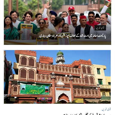
قومی خبریں
پارلیمنٹ احاطہ میں امت شاہ کے خلاف اپوزیشن کا دھرنا و مظاہرہ جاری
قومی خبریں