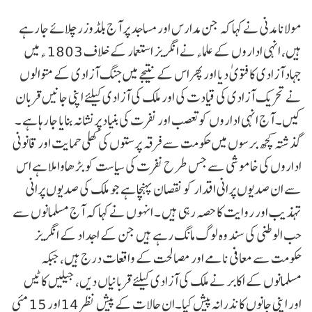
مولانا مدنی نے کہا کہ جن مدارس اور مساجد پر آج بلڈوزر چلائے جا رہے
ہیں، انہی اداروں کے علماء نے انگریز استعمار کے خلاف 1803 ء میں
جہاد آزادی کا فتویٰ دیا اور پھراس کے نتیجے میں جنگ آزادی کے متوالوں
نے تحریک آزادی کی قیادت کی اور ملک کی آزادی کیلئے اپنی جانیں قربان
کیں۔ آج انہی اداروں کو تعصب اور نفرت کی بنیاد پر نشانہ بنایا جا رہا ہے ۔
گذشتہ کچھ برسوں میں حکومت سے فرقہ پرستوں کی کھلی حمایت اور قانونی
اداروں کی خاموشی سے جس طرح نفرت کی سیاست کو بڑھاوا ملا ہے اس
سے ان صدیوں پرانی اقدار کو نقصان پہنچا ہے جو ملک کی صدیوں پرانی
تہذیب اور روایت کا حصہ رہی ہیں ۔ انہوں نے کہا کہ آج مسلمانوں سے
حب الوطنی کی سند وہ لوگ مانگ رہے ہیں جن کے اجداد کے انگریز
حکومت سے معافی نامے اور مصالحت کے واقعات درج ہیں، جبکہ
مسلمانوں کے اکابر نے ملک کی آزادی کیلئے قربانیاں دیں، جیلیں کاٹیں
اور اپنی جانوں کا نذرانہ پیش کیا۔ان حالات کے پیش نظر 14اور 15مئی