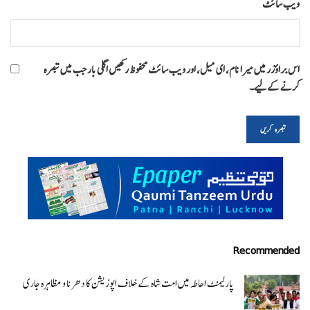
ویب‌ سائٹ
اس براؤزر میں میرا نام، ای میل، اور ویب سائٹ محفوظ رکھیں اگلی بار جب میں تبصرہ
کرنے کےلیے۔
Recommended
پارلیمنٹ احاطہ میں امت شاہ کے خلاف اپوزیشن کا دھرنا و مظاہرہ جاری