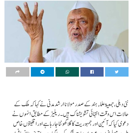
نئی دہلی، جمعیۃعلماء ہند کے صدر مولانا ارشد مدنی نے کہا کہ ملک کے
حالات اس وقت انتہائی تشویشناک ہیں۔ریلیز کے مطابق انہوں نے
دعوی کیا کہ آئین اور جمہوریت کا گلا گھونٹا جا رہا ہے اور اقلیتوں خاص