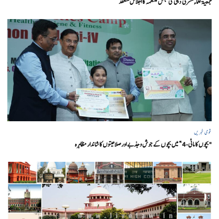
جمعیۃ علماء مشرقی دہلی کی مجلس منتظمہ کا اجلاس منعقد
قومی خبریں
"بچوں کا ماٹی-4” میں بچوں کے جوش و جذبے اور صلاحیتوں کا شاندار مظاہرہ