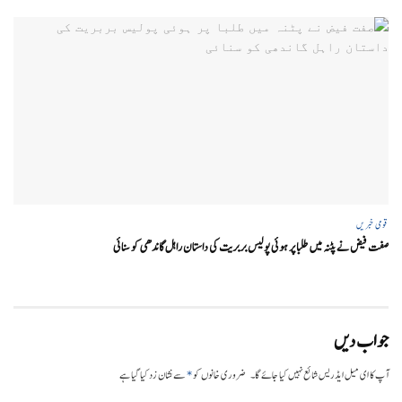
قومی خبریں
صفت فیض نے پٹنہ میں طلبا پر ہوئی پولیس بربریت کی داستان راہل گاندھی کو سنائی
جواب دیں
*
آپ کا ای میل ایڈریس شائع نہیں کیا جائے گا۔
ضروری خانوں کو
سے نشان زد کیا گیا ہے