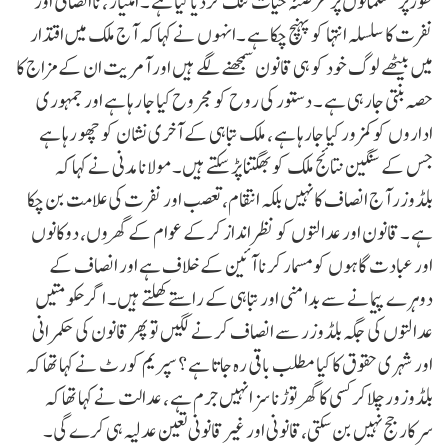
طورپر مسلمانوں پر عرصئہ حیات تنگ کردیا گیا ہے ۔ امتیاز ، ناانصافی اور
نفرت کا سلسلہ انتہا کو پہنچ چکا ہے ۔انہوں نے کہا کہ آج ملک میں اقتدار
میں بیٹھے لوگ خود کو ہی قانون سمجھنے لگے ہیں اور آمریت ان کے مزاج کا
حصہ بنتی جارہی ہے ۔ دستور کی روح کو مجروح کیا جا رہا ہے اور جمہوری
اداروں کو کمزور کیا جارہا ہے ، ملک تباہی کے آخری نشان کو چھو رہا ہے
جس کے سنگین نتائج ملک کو بھگتنا پڑ سکتے ہیں۔مولانا مدنی نے کہا کہ
بلڈوزر آج انصاف کا نہیں بلکہ انتقام، تعصب اور نفرت کی علامت بن چکا
ہے ۔ قانون اور عدالتوں کو نظر انداز کرکے عوام کے گھروں، دوکانوں
اور عبادت گاہوں کو مسمار کرنا آئین کے خلاف ہے اور انصاف کے
دوہرے پیمانے سے بدامنی اور تباہی کے راستے کھلتے ہیں۔ اگر حکومتیں
عدالتوں کی جگہ بلڈوزر سے انصاف کرنے لگیں تو پھر قانون کی حکمرانی
اور شہری حقوق کا کیا مطلب باقی رہ جاتا ہے ؟ سپریم کورٹ نے کہا تھا کہ
بلڈوزور چلاکر کسی کا گھر توڑنا سزا نہیں جرم ہے ، عدالت نے کہا تھا کہ
سرکار جج نہیں بن سکتی،قانونی اور غیرقانونی تعین عدلیہ ہی کرے گی۔