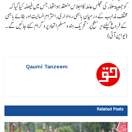
کو جمعیۃعلماء کی مجلس عاملہ کا اجلاس منعقد ہواتھا ، جس میں فیصلہ کیا گیا کہ
مختلف مذاہب کے درمیان باہمی رواداری، احترامِ انسانیت اور بقائے باہمی
کے فروغ کیلئے ہر سطح پر ‘تحریک ہندو مسلم اتحاد پروگرام کئے جائیں گے ۔
(یو این آئی)
Qaumi Tanzeem
Related
Posts