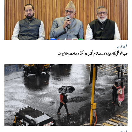
قومی خبریں
حب الوطنی کا معیار وندے ماترم نہیں ہو سکتا : جماعت اسلامی ہند