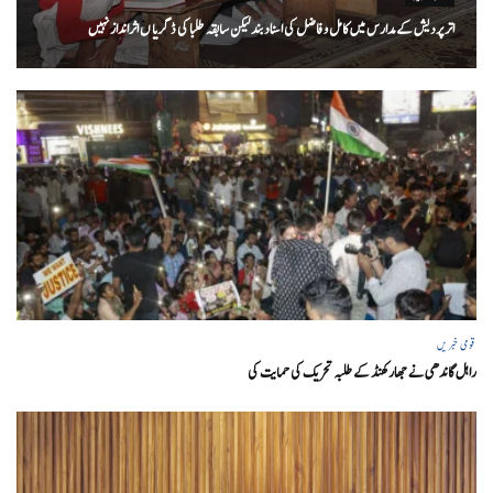
اتر پردیش کےمدارس میں کامل و فاضل کی اسناد بند لیکن سابقہ طلبا کی ڈگریا ں اثرانداز نہیں
قومی خبریں
راہل گاندھی نے جھارکھنڈ کے طلبہ تحریک کی حمایت کی