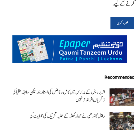
کرنے کےلیے۔
Recommended
اتر پردیش کےمدارس میں کامل و فاضل کی اسناد بند لیکن سابقہ طلبا کی
ڈگریا ں اثرانداز نہیں
راہل گاندھی نے جھارکھنڈ کے طلبہ تحریک کی حمایت کی