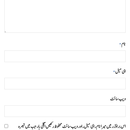
نام
*
ای میل
*
ویب‌ سائٹ
اس براؤزر میں میرا نام، ای میل، اور ویب سائٹ محفوظ رکھیں اگلی بار جب میں تبصرہ