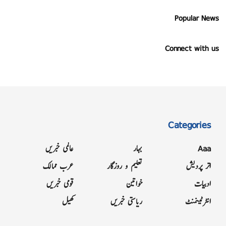
Popular News
Connect with us
Categories
Aaa
بہار
عالمی خبریں
اتر پردیش
تعلیم و روزگار
عرب ممالک
ادبیات
خواتین
قومی خبریں
انٹرٹینمنٹ
ریاستی خبریں
کھیل