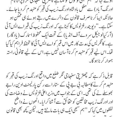
ہوئے کہا کہ ’’ہم سبھی لوگوں کو لگتا ہے چھترپتی سنبھا جی نگر (پرانا نام
اورنگ آباد) سے مغل بادشاہ اورنگ زیب کی قبر کو منہدم کر دیا جائے۔
حالانکہ ایسا کرنا صرف قانون کے دائرے میں رہتے ہوئے ہی ممکن ہو
سکتا ہے۔‘‘ دیویندر فڑنویس کا کہنا ہے کہ اورنگ زیب کی قبر اے ایس آئی
(آرکیالوجیکل سروے آف انڈیا) کے تحت ایک محفوظ اسمارک (یادگار)
ہے۔ کانگریس کی مدت کار میں اس قبر کو اے ایس آئی کا تحفظ فراہم کیا گیا
تھا۔ اس لیے قبر کو منہدم کرنا آسان نہیں ہے، اس کے لیے قانونی راستہ
ہموار کرنا ہوگا۔
قابل ذکر ہے کہ چھترپتی سنبھاجی نگر ضلع میں واقع اورنگ زیب کی قبر کو
منہدم کرنے کا مطالبہ بی جے پی کے ستارا سے رکن پارلیمنٹ ادین راجے
بھوسلے نے کی تھی۔ اسی کے جواب میں وزیر اعلیٰ فڑنویس نے وضاحت کی
اور اورنگ زیب مخالفین کو حقائق سے آشنا کرایا۔ انھوں نے واضح
لفظوں میں کہا کہ ’’ہم سبھی ایک ہی بات مانتے ہیں، لیکن کچھ بھی قانون