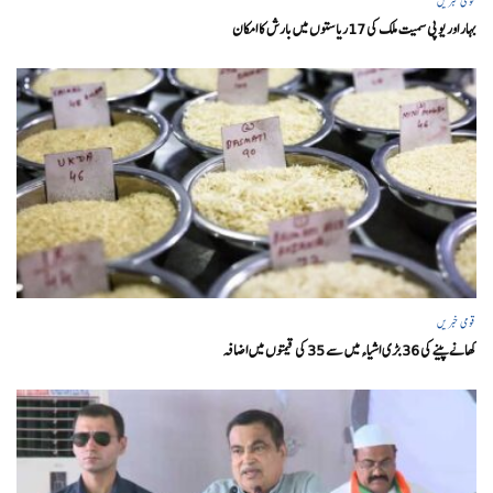
قومی خبریں
بہار اور یو پی سمیت ملک کی 17ریاستوں میں بارش کا امکان
قومی خبریں
کھانے پینے کی 36 بڑی اشیاء میں سے 35 کی قیمتوں میں اضافہ