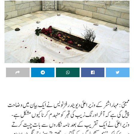
ممبئی :مہاراشٹر کے وزیر اعلیٰ دیویندر فڑنویس نے ایک بیان میں وضاحت
پیش کی ہے کہ آخر اورنگ زیب کی قبر کو منہدم کرنا کیوں مشکل ہے-
وزیر اعلیٰ نے ایک تقریب کے بعد نامہ نگاروں سے بات چیت کرتے