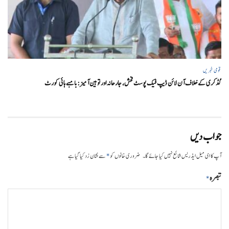
قومی خبریں
گڈکری کے خلاف آن لائن ڈیپ فیک پوسٹ فحش، جارحانہ اور توہین آمیز:بامبے ہائی کورٹ
جواب دیں
*
آپ کا ای میل ایڈریس شائع نہیں کیا جائے گا۔
ضروری خانوں کو
سے نشان زد کیا گیا ہے
تبصرہ
*