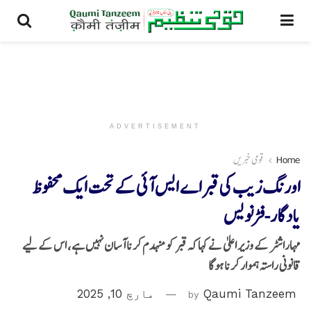
ADVERTISEMENT
Home
قومی خبریں
اورنگ زیب کی قبر اے ایس آئی کے تحت ایک محفوظ
یادگار-فڑنویس
مہاراشٹر کے وزیر اعلیٰ نے کہا کہ قبر کو منہدم کرنا آسان نہیں ہے، اس کے لیے
قانونی راستہ ہموار کرنا ہوگا
Qaumi Tanzeem
by
مارچ 10, 2025