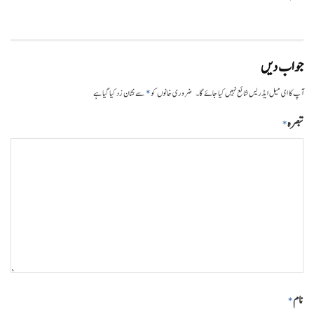
جواب دیں
*
آپ کا ای میل ایڈریس شائع نہیں کیا جائے گا۔
ضروری خانوں کو
سے نشان زد کیا گیا ہے
تبصرہ
*
نام
*