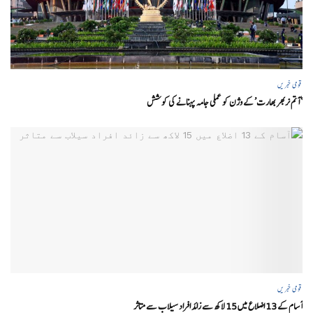
قومی خبریں
‘ آتم نربھر بھارت’ کے وژن کو عملی جامہ پہنانے کی کوشش
قومی خبریں
آسام کے 13 اضلاع میں 15 لاکھ سے زائد افراد سیلاب سے متاثر