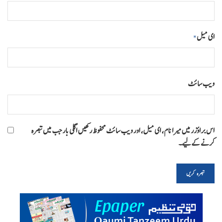
ای میل
*
ویب‌ سائٹ
اس براؤزر میں میرا نام، ای میل، اور ویب سائٹ محفوظ رکھیں اگلی بار جب میں تبصرہ
کرنے کےلیے۔