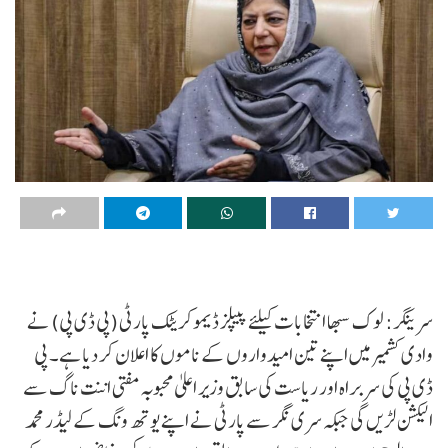
سرینگر: لوک سبھا انتخابات کیلئے پیپلز ڈیموکریٹک پارٹی (پی ڈی پی) نے
وادی کشمیر میں اپنے تین امیدواروں کے ناموں کا اعلان کر دیا ہے۔ پی
ڈی پی کی سربراہ اور ریاست کی سابق وزیر اعلیٰ محبوبہ مفتی اننت ناگ سے
الیکشن لڑیں گی جبکہ سری نگر سے پارٹی نے اپنے یوتھ ونگ کے لیڈر محمد