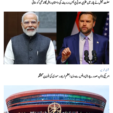
صفت فیض نے پٹنہ میں طلبا پر ہوئی پولیس بربریت کی داستان راہل گاندھی کو سنائی
قومی خبریں
امریکی نائب صدر جے ڈی وینس سے وزیر اعظم نریندر مودی کی فون پر گفتگو