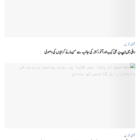
قومی خبریں
دہلی میں ایپ پر مبنی کیب اور آٹو رکشہ کی جانب سے من مانے کرایوں کی وصولی
قومی خبریں