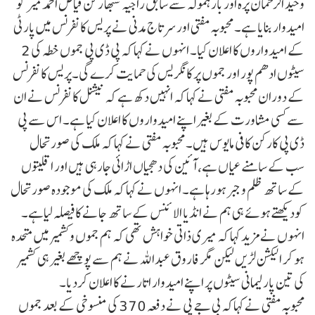
وحید الرحمان پرہ اور بارہمولہ سے سابق راجیہ سبھا رکن فیاض احمد میر کو
امیدوار بنایا ہے۔ محبوبہ مفتی اور سرتاج مدنی نے پریس کانفرنس میں پارٹی
کے امیدواروں کا اعلان کیا۔ انہوں نے کہا کہ پی ڈی پی جموں خطہ کی 2
سیٹوں ادھم پور اور جموں پر کانگریس کی حمایت کرے گی۔پریس کانفرنس
کے دوران محبوبہ مفتی نے کہا کہ انہیں دکھ ہے کہ نیشنل کانفرنس نے ان
سے کسی مشاورت کے بغیر اپنے امیدواروں کا اعلان کیا ہے۔ اس سے پی
ڈی پی کارکن کافی مایوس ہیں۔ محبوبہ مفتی نے کہا کہ ملک کی صورتحال
سب کے سامنے عیاں ہے، آئین کی دھجیاں اڑائی جارہی ہیں اور اقلیتوں
کے ساتھ ظلم و جبر ہورہا ہے۔ انہوں نے کہا کہ ملک کی موجودہ صورتحال
کودیکھتے ہوئے ہی ہم نے انڈیا الائنس کے ساتھ جانے کافیصلہ لیاہے۔
انہوں نے مزید کہا کہ میری ذاتی خواہش تھی کہ ہم جموں وکشمیر میں متحدہ
ہو کر الیکشن لڑیں لیکن مگر فاروق عبداللہ نے ہم سے پوچھے بغیر ہی کشمیر
کی تین پارلیمانی سیٹوں پر اپنے امیدوار اتارنے کا اعلان کردیا۔
محبوبہ مفتی نے کہاکہ بی جے پی نے دفعہ 370 کی منسوخی کے بعد جموں