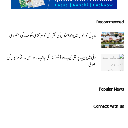
Recommended
4 ہائی کورٹوں میں 30 ججوں کی تقرری کو مرکزی حکومت کی منظوری
دہلی میں ایپ پر مبنی کیب اور آٹو رکشہ کی جانب سے من مانے کرایوں کی
وصولی
Popular News
Connect with us