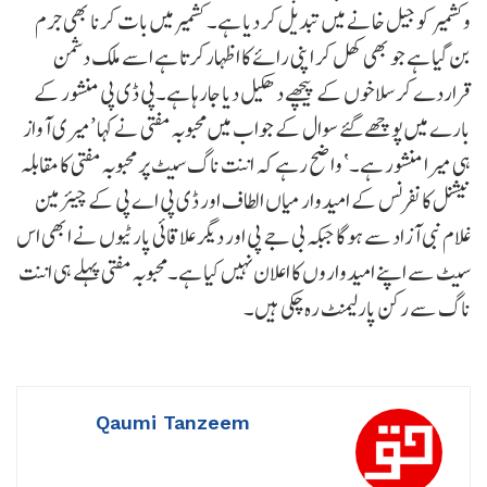
وکشمیر کو جیل خانے میں تبدیل کر دیا ہے۔ کشمیر میں بات کرنا بھی جرم
بن گیا ہے جو بھی کھل کر اپنی رائے کا اظہارکرتا ہے اسے ملک دشمن
قراردے کر سلاخوں کے پیچھے دھکیل دیا جارہا ہے۔پی ڈی پی منشور کے
بارے میں پوچھے گئے سوال کے جواب میں محبوبہ مفتی نے کہا ’میری آواز
ہی میرا منشور ہے۔‘ واضح رہے کہ اننت ناگ سیٹ پر محبوبہ مفتی کا مقابلہ
نیشنل کانفرنس کے امیدوار میاں الطاف اور ڈی پی اے پی کے چیئرمین
غلام نبی آزاد سے ہوگا جبکہ بی جے پی اور دیگر علاقائی پارٹیوں نے ابھی اس
سیٹ سے اپنے امیدواروں کا اعلان نہیں کیا ہے۔محبوبہ مفتی پہلے ہی اننت
ناگ سے رکن پارلیمنٹ رہ چکی ہیں۔
Qaumi Tanzeem