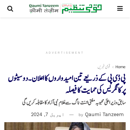
ADVERTISEMENT
Home
قومی خبریں
پی ڈی پی کے ذریعے تین امیدواروں کا اعلان۔دو سیٹوں
پر کانگریس کی حمایت کا فیصلہ
سابق وزیر اعلیٰ محبوبہ مفتی اننت ناگ سےغلام نبی آزاد کا مقابلہ کریں گی
Qaumi Tanzeem
by
اپریل 7, 2024