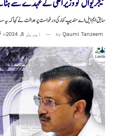
کیجریوال کو وزیر اعلیٰ کے عہدے سے ہٹان
سابق ایم ایل اے سندیپ کمارکی درخواست پر عدالت نے کہا کہ یہ سب
Qaumi Tanzeem
by
اپریل 8, 2024
in
ق