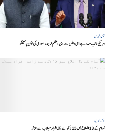
قومی خبریں
امریکی نائب صدر جے ڈی وینس سے وزیر اعظم نریندر مودی کی فون پر گفتگو
قومی خبریں
آسام کے 13 اضلاع میں 15 لاکھ سے زائد افراد سیلاب سے متاثر