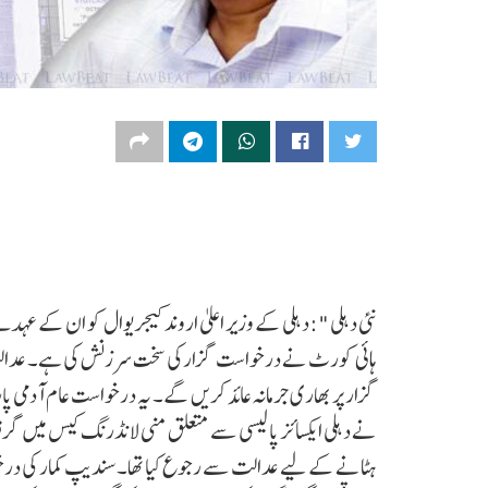
نئی دہلی ":دہلی کے وزیر اعلیٰ اروند کیجریوال کو ان کے ع
ہائی کورٹ نے درخواست گزارکی سخت سرزنش کی ہے۔ عدالت 
گزار پر بھاری جرمانہ عائد کریں گے۔ یہ درخواست عام آدمی
نے دہلی ایکسائز پالیسی سے متعلق منی لانڈرنگ کیس میں گر
ہٹانے کے لیے عدالت سے رجوع کیا تھا۔سندیپ کمار کی درخو