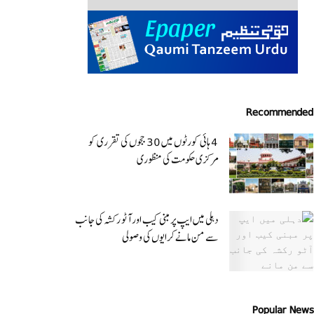
Recommended
4 ہائی کورٹوں میں 30 ججوں کی تقرری کو
مرکزی حکومت کی منظوری
دہلی میں ایپ پر مبنی کیب اور آٹو رکشہ کی جانب
سے من مانے کرایوں کی وصولی
Popular News