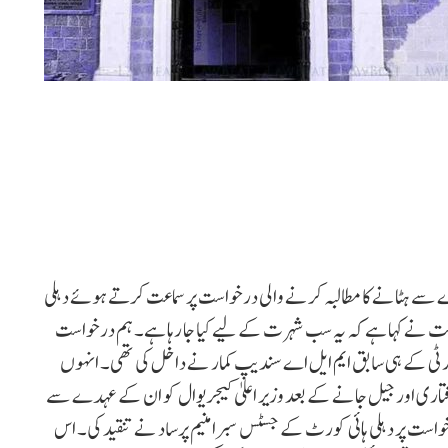
ہدے سے ہٹانے کا مطالبہ کرنے والی درخواست پر سماعت کرتے ہوئے دہلی
نے کہا ہے کہ یہ سب شہرت کے لیے کیا جا رہا ہے۔ ہم درخواست
 پارٹی کے ہی سابق ایم ایل اے سندیپ کمار نے داخل کی تھی۔ انہوں
فتاری اور جیل جانے کے بعد وزیر اعلیٰ کیجریوال کو ان کے عہدے سے
است پر دہلی ہائی کورٹ کے جسٹس سبرامنیم پرساد نے تنقید کی۔ اس