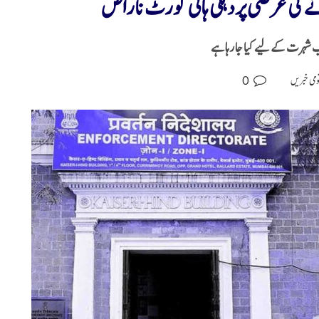
ے کی عرضی پر دہلی ہائی کورٹ ناراض
 شہرت کے لیے کیا جا رہا ہے
0
ومی خبریں