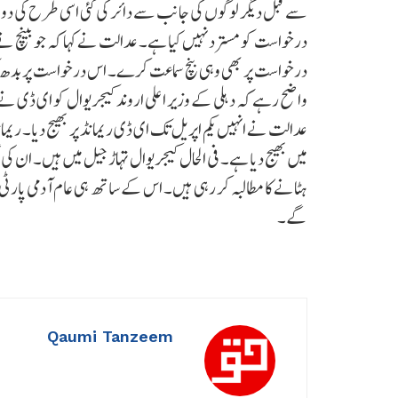
سے قبل دیگر لوگوں کی جانب سے دائر کی گئی اسی طرح کی دو
درخواست کو مسترد نہیں کیا ہے۔ عدالت نے کہا کہ جو بینچ
درخواست پر بھی وہی بنچ سماعت کرے۔ اس درخواست پر بدھ ک
میں بھیج دیا ہے۔ فی الحال کیجریوال تہاڑ جیل میں ہیں۔ ان 
ہٹانے کا مطالبہ کر رہی ہیں۔ اس کے ساتھ ہی عام آدمی پارٹی
گے۔
Qaumi Tanzeem