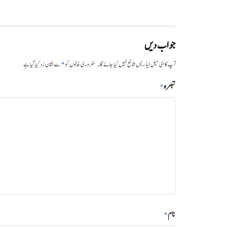
جواب دیں
*
آپ کا ای میل ایڈریس شائع نہیں کیا جائے گا۔
ضروری خانوں کو
سے نشان زد کیا گیا ہے
تبصرہ
*
نام
*