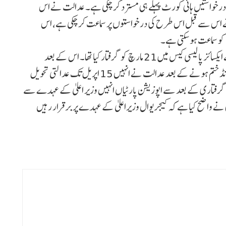
 درخواستیں ہائی کورٹ پہلے ہی مسترد کر چکی ہے۔ عدالت نے اس
 نے اس سے قبل اس طرح کی درخواستوں پر سماعت کر چکی ہے، اس
و سماعت ہو سکتی ہے۔
واضح رہے کہ دہلی کے وزیر اعلی اروند کیجریوال کو ای ڈی نے ایکسائز پالیسی کیس میں 21 مارچ کو گرفتار کیا تھا۔ اس کے بعد
عدالت نے انہیں یکم اپریل تک ای ڈی ریمانڈ پر بھیج دیا۔ ریمانڈ ختم ہونے کے بعد عدالت نے انہیں 15 اپریل تک عدالتی تحویل
کی گرفتاری کے بعد سے اپوزیشن پارٹیاں انہیں وزیر اعلیٰ کے عہدے سے
 نے واضح کیا ہے کہ کیجریوال وزیراعلیٰ کے عہدے پر برقرار رہیں