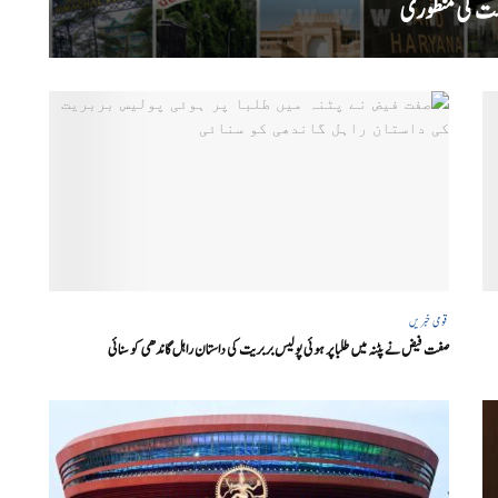
قومی خبریں
صفت فیض نے پٹنہ میں طلبا پر ہوئی پولیس بربریت کی داستان راہل گاندھی کو سنائی