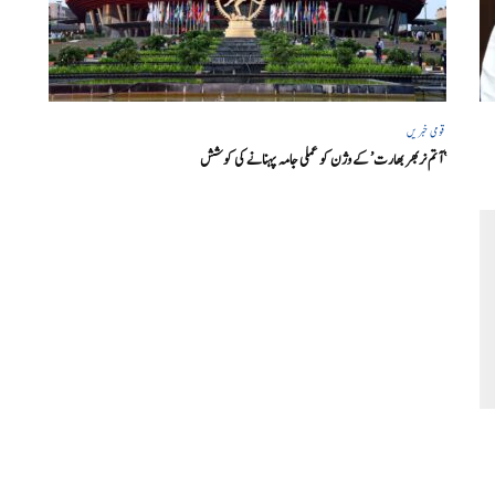
قومی خبریں
‘ آتم نربھر بھارت’ کے وژن کو عملی جامہ پہنانے کی کوشش