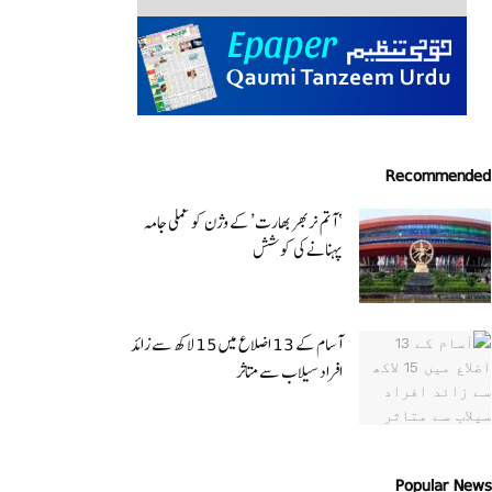
Recommended
‘ آتم نربھر بھارت’ کے وژن کو عملی جامہ
پہنانے کی کوشش
آسام کے 13 اضلاع میں 15 لاکھ سے زائد
افراد سیلاب سے متاثر
Popular News