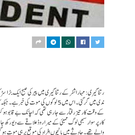
رتنا گیری: مہاراشٹر کے رتنا گیری میں پیر کی صبح ایک بڑا سڑ
ندی میں گر گئی۔ اس میں 5 لوگوں کی موت کی خ
کے وقت کار تیز رفتار سے جا رہی تھی کہ اچانک بے قابو ہو ک
کار پر سوار سبھی لوگ ممبئی کے میرا روڈ علاقے سے دیورکھ ج
والے تھے۔ حادثے میں پانچوں افراد کی موقع پر ہی موت ہو گئی