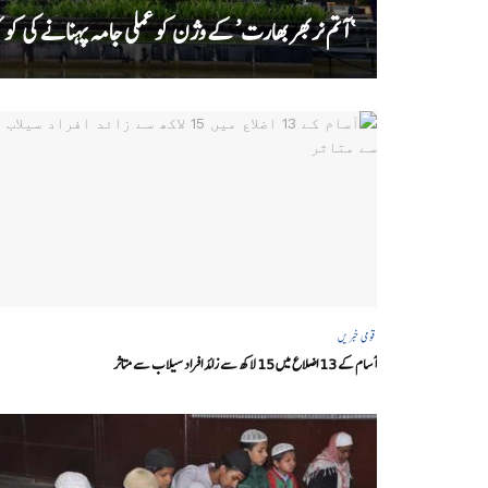
‘ آتم نربھر بھارت’ کے وژن کو عملی جامہ پہنانے کی 
قومی خبریں
آسام کے 13 اضلاع میں 15 لاکھ سے زائد افراد سیلاب سے متاثر