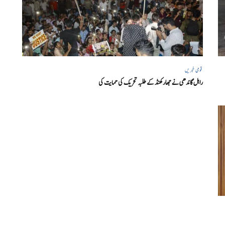
قومی خبریں
راہل گاندھی نے جھارکھنڈ کے طلبہ تحریک کی حمایت کی