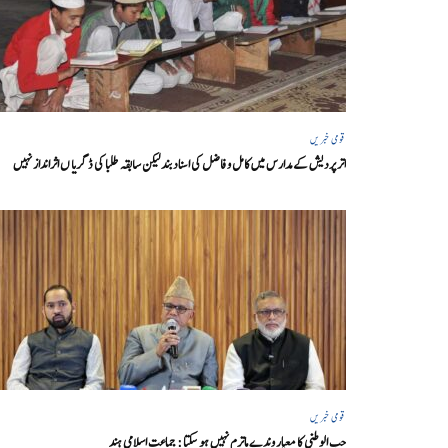
قومی خبریں
اتر پردیش کےمدارس میں کامل و فاضل کی اسناد بند لیکن سابقہ طلبا کی ڈگریا ں اثرانداز نہیں
قومی خبریں
حب الوطنی کا معیار وندے ماترم نہیں ہو سکتا : جماعت اسلامی ہند