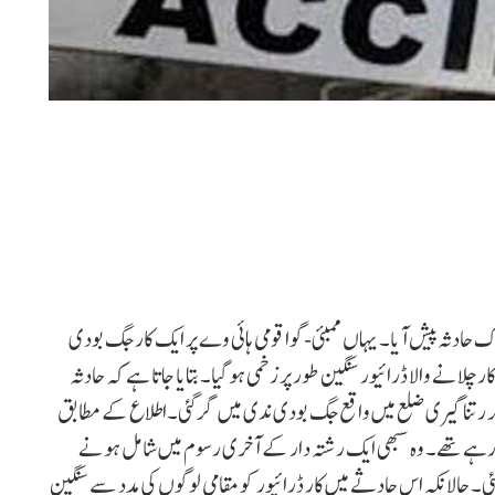
ک حادثہ پیش آیا۔ یہاں ممبئی-گوا قومی ہائی وے پر ایک کار جگ بودی
بر ہے۔ جبکہ کار چلانے والا ڈرائیور سنگین طور پر زخمی ہو گیا۔ بتایا جاتا ہے کہ حادثہ
ر رتنا گیری ضلع میں واقع جگ بودی ندی میں گر گئی۔اطلاع کے مطابق
ا رہے تھے۔ وہ سبھی ایک رشتہ دار کے آخری رسوم میں شامل ہونے
۔ حالانکہ اس حادثے میں کار ڈرائیور کو مقامی لوگوں کی مدد سے سنگین