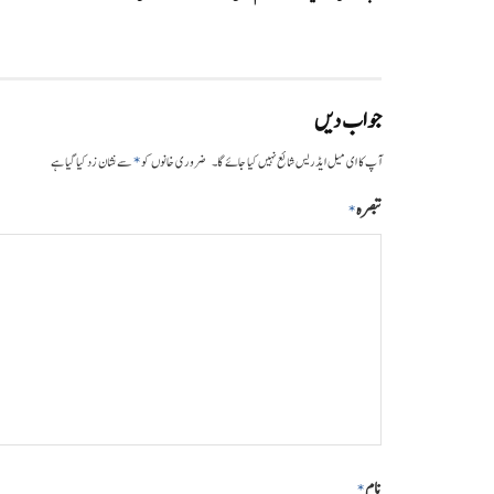
جواب دیں
*
آپ کا ای میل ایڈریس شائع نہیں کیا جائے گا۔
ضروری خانوں کو
سے نشان زد کیا گیا ہے
تبصرہ
*
نام
*