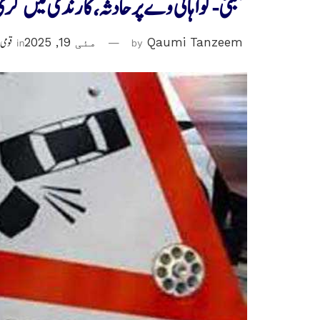
ممبئی-گوا ہائی وے پر حادثہ، کار ندی میں گری، 5 ہ
Qaumi Tanzeem
by
مئی 19, 2025
in
قومی 