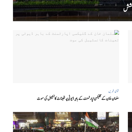
کوشش
قومی خبریں
سلمان خان کے گلیکسی اپارٹمنٹ کے باہر ڈیوٹی پر تعینات کانسٹیبل کی موت