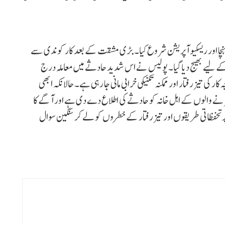
ہنچا اور ریسکیو آپریشن شروع کیا۔ بڑی مشقت کے بعد کار کو ندی سے
م کے لیے بھیج دیا گیا۔ پولیس نے اس شدید حادثے میں معاملہ درج
ی تیز رفتار اور ممکنہ تکنیکی خرابی مانی جا رہی ہے۔ حالانکہ ابھی
نے والوں کے اہل خانہ کو حادثے کی اطلاع دے دی ہے اور آگے کا
ر تحفظاتی طریقوں اور تیز رفتار کے خطروں کو لے کر سنگین سوال