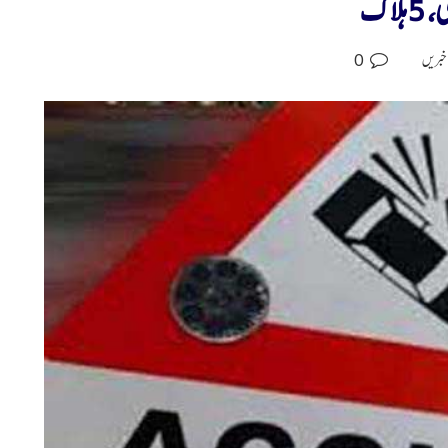
لاک
0
خبریں