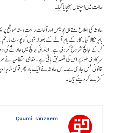
حالت میں اسپتال پہنچایا گیا۔
حادثہ کی اطلاع ملتے ہی پولیس اور آفات راحت دستہ موقع پر پ
باہر نکالا گیا۔ کار کے باہر آنے کے بعد لاشوں کو پوسٹ مارٹ
کرکے جانچ شروع کر دی ہے۔ ابتدائی جانچ میں حادثے کی وجہ کار ک
سرکاری طور پر اس کی تصدیق باقی ہے۔مقامی انتظامیہ نے مر
قانونی عمل جاری ہے۔ اس حادثہ نے ایک بار پھر قومی شاہراہ پ
کھڑے کر دیئے ہیں۔
Qaumi Tanzeem