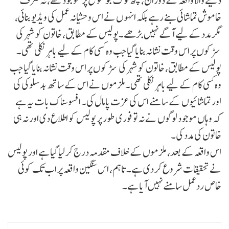
دینے والا واقعہ کے دوران، کچھ لوگ جو موقع پر موجود تھے، نہ صرف
خاموش تماشائی بنے رہے بلکہ انہوں نے اس وحشیانہ عمل کی ویڈیو بنائی،
مگر مدد کے لیے آگے نہیں بڑھے۔پولیس کے مطابق، خاتون کو شہر کی
سڑکوں پر اس وقت نشانہ بنایا گیا جب وہ کسی کام کے لیے باہر نکلی تھی۔
پولیس کے مطابق، خاتون کو شہر کی سڑکوں پر اس وقت نشانہ بنایا گیا جب
وہ کسی کام کے لیے باہر نکلی تھی۔ملزموں نے اس کے ساتھ بدسلوکی کی
اور تماشائیوں کے سامنے اس کی عزت پامال کی۔ افسوسناک بات یہ ہے
کہ وہاں موجود لوگوں نے نہ تو فوری طور پر پولیس کو اطلاع دی اور نہ ہی
خاتون کی مدد کی۔
اس واقعہ کے بعد، ملزموں کے خلاف مقدمہ درج کر لیا گیا ہے اور پولیس
نے تحقیقات شروع کر دی ہے۔ تاہم، اس سنگین واقعہ پر اب تک کوئی
خاص ردعمل سامنے نہیں آیا ہے۔