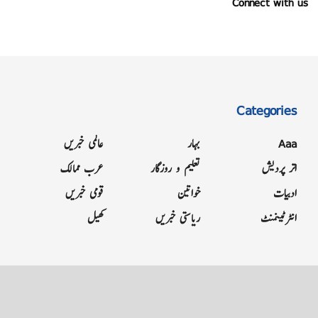
Connect with us
Categories
Aaa
بہار
عالمی خبریں
اتر پردیش
تعلیم و روزگار
عرب ممالک
ادبیات
خواتین
قومی خبریں
انٹرٹینمنٹ
ریاستی خبریں
کھیل
Grievance
Terms & Conditions
Advertise
About
Contact
Letter to Editor