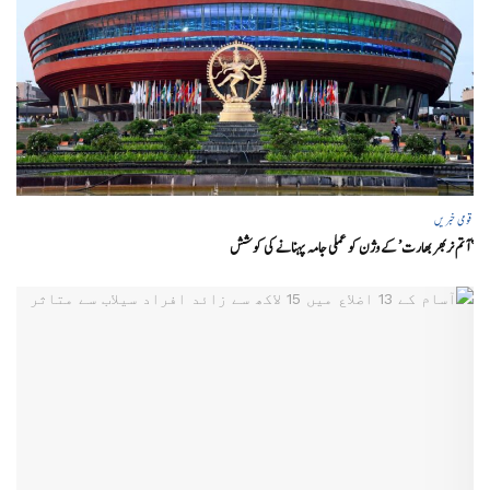
قومی خبریں
‘ آتم نربھر بھارت’ کے وژن کو عملی جامہ پہنانے کی کوشش