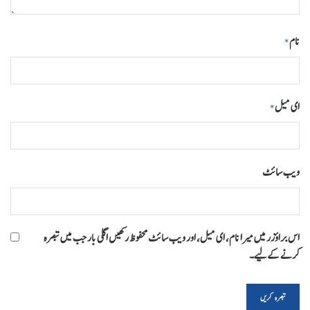
نام
*
ای میل
*
ویب‌ سائٹ
اس براؤزر میں میرا نام، ای میل، اور ویب سائٹ محفوظ رکھیں اگلی بار جب میں تبصرہ
کرنے کےلیے۔