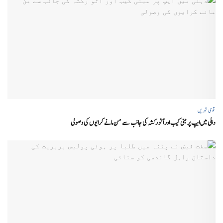
قومی خبریں
دہلی میں ایپ پر مبنی کیب اور آٹو رکشہ کی جانب سے من مانے کرایوں کی وصولی