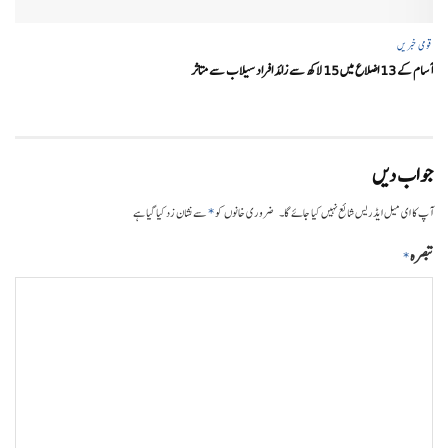
قومی خبریں
آسام کے 13 اضلاع میں 15 لاکھ سے زائد افراد سیلاب سے متاثر
جواب دیں
*
آپ کا ای میل ایڈریس شائع نہیں کیا جائے گا۔
ضروری خانوں کو
سے نشان زد کیا گیا ہے
تبصرہ
*