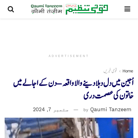
ADVERTISEMENT
Home
قومی خبریں
اُجین میں دل دہلا دینے والا واقعہ – دن کے اجالے میں
خاتون کی عصمت دری
Qaumi Tanzeem
by
ستمبر 7, 2024