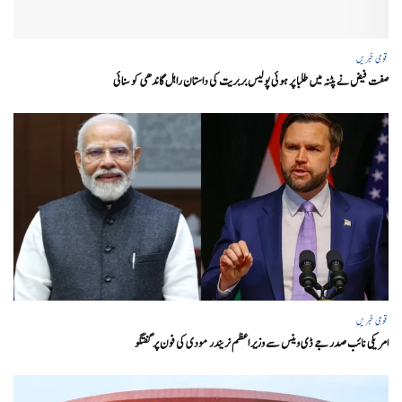
قومی خبریں
صفت فیض نے پٹنہ میں طلبا پر ہوئی پولیس بربریت کی داستان راہل گاندھی کو سنائی
قومی خبریں
امریکی نائب صدر جے ڈی وینس سے وزیر اعظم نریندر مودی کی فون پر گفتگو