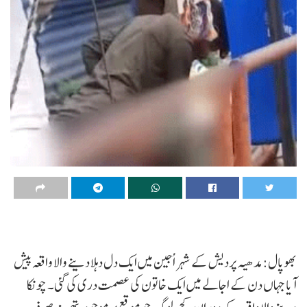
بھوپال: مدھیہ پردیش کے شہر اُجین میں ایک دل دہلا دینے والا واقعہ پیش
آیا جہاں دن کے اجالے میں ایک خاتون کی عصمت دری کی گئی۔ چونکا