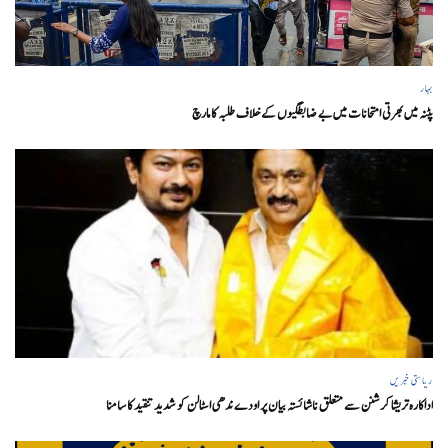
بہار
پٹنہ میں بھرتی امتحانات میں بے ضابطگیوں کے خلاف طلبہ کا مارچ
ریاستی خبریں
اداکارہ تریشا کرشنن سے متعلق ناشائستہ بیان پر اودے ندھی اسٹالن کو شدید تنقید کا سامنا