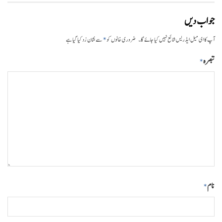
جواب دیں
*
آپ کا ای میل ایڈریس شائع نہیں کیا جائے گا۔
ضروری خانوں کو
سے نشان زد کیا گیا ہے
تبصرہ
*
نام
*