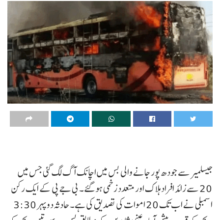
جیسلمیر سے جودھ پور جانے والی بس میں اچانک آگ لگ گئی جس میں
20 سے زائد افراد ہلاک اور متعدد زخمی ہو گئے۔ بی جے پی کے ایک رکن
اسمبلی نے اب تک 20 اموات کی تصدیق کی ہے۔ حادثہ دوپہر 3:30