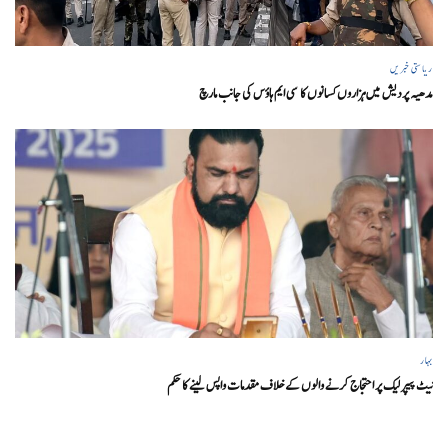
ریاستی خبریں
مدھیہ پردیش میں ہزاروں کسانوں کا سی ایم ہاؤس کی جانب مارچ
بہار
نیٹ پیپر لیک پر احتجاج کرنے والوں کے خلاف مقدمات واپس لینے کا حکم