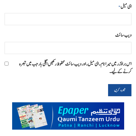
ای میل
*
ویب‌ سائٹ
اس براؤزر میں میرا نام، ای میل، اور ویب سائٹ محفوظ رکھیں اگلی بار جب میں تبصرہ
کرنے کےلیے۔