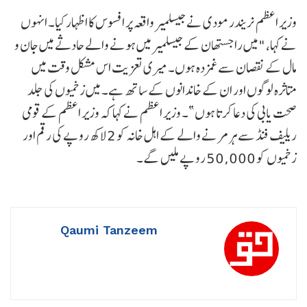
وزیر اعظم نریندر مودی نے جیسلمیر واقعہ پر افسوس کا اظہار کیا۔ انہوں
نے کہا، "میں راجستھان کے جیسلمیر میں ہونے والے حادثے میں جان و
مال کے نقصان سے غمزدہ ہوں۔ میری تعزیت اس مشکل وقت میں
متاثرہ لوگوں اور ان کے خاندانوں کے ساتھ ہے۔ میں زخمیوں کی جلد
صحت یابی کی دعا کرتا ہوں”۔ وزیر اعظم نے کہا کہ وزیر اعظم کے قومی
ریلیف فنڈ سے ہر مرنے والے کے اہل خانہ کو 2 لاکھ روپے کی رقم اور
زخمیوں کو 50,000 روپے ملیں گے۔
Qaumi Tanzeem