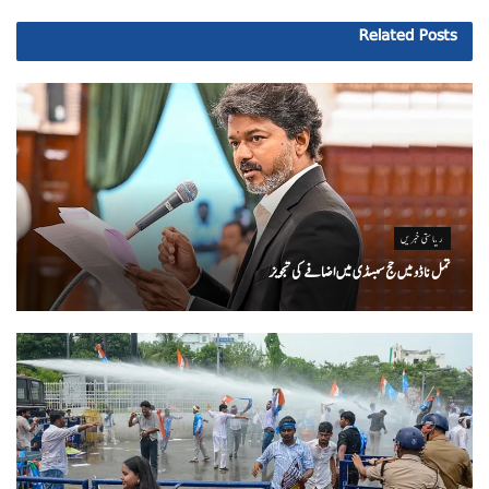
Related
Posts
ریاستی خبریں
تمل ناڈو میں حج سبسڈی میں اضافے کی تجویز