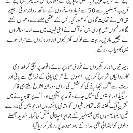
بجے کے قریب پیش آیا۔عینی شاہدین کے مطابق بس سہ پہر تین بجے کے
قریب جیسلمیر سے 50 سے زیادہ مسافروں کے ساتھ روانہ ہوئی۔ جیسے
ہی اس نے تھائیت گاؤں کو عبور کیا، بس کے عقبی حصے سے دھواں اٹھنے
لگا اور لمحوں میں پوری بس کو آگ نے اپنی لپیٹ میں لے لیا ۔ مسافروں
نے چیخیں ماریں ، بہت سے لوگ کھڑکیوں اور دروازوں سے فرار ہونے
میں کامیاب ہو گئے۔
دیہاتیوں اور راہگیروں نے فوری طور پر جائے وقوعہ پر پہنچ کر امدادی
کارروائیاں شروع کر دیں۔ انہوں نے قریبی پانی کے ذرائع سے پانی اور
ریت سے آگ بجھانے کی کوشش کی۔ اس دوران اطلاع ملتے ہی فائر
بریگیڈ اور پولیس کی ٹیمیں جائے وقوعہ پر پہنچیں اور آگ پر قابو پانے میں
تقریباً ایک گھنٹہ لگا۔ تمام زخمیوں کو مقامی باشندوں اور پولیس کی مدد سے
تین ایمبولینسوں میں جیسلمیر کے جواہر اسپتال منتقل کیا گیا۔ شدید جھلسنے
والوں کو ابتدائی طبی امداد کے بعد جودھ پور ریفر کر دیا گیا۔