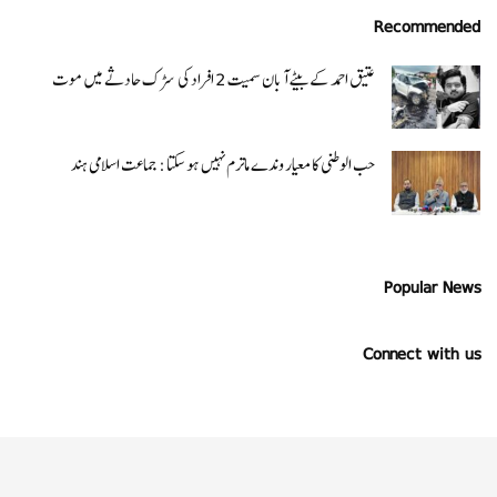
Recommended
عتیق احمد کے بیٹے آبان سمیت 2 افراد کی سڑک حادثے میں موت
حب الوطنی کا معیار وندے ماترم نہیں ہو سکتا : جماعت اسلامی ہند
Popular News
Connect with us