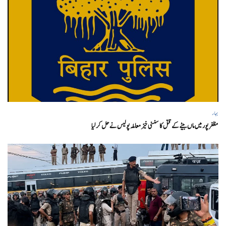
بہار
مظفر پور میں ماں بیٹے کے قتل کا سنسنی خیز معاملہ پولیس نے حل کر لیا