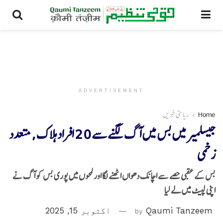
ADVERTISEMENT
Home
ریاستی خبریں
جیسلمیر میں بس میں آگ لگنےسے 20 افراد ہلاک , متعدد
زخمی
بس کے عقبی حصے سے اچانک دھواں اٹھنے لگا اور لمحوں میں پوری بس کو آگ نے
اپنی لپیٹ میں لے لیا
Qaumi Tanzeem
by
اکتوبر 15, 2025