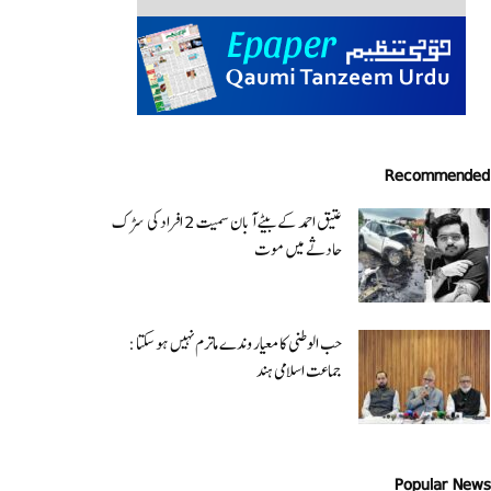
Recommended
عتیق احمد کے بیٹے آبان سمیت 2 افراد کی سڑک
حادثے میں موت
حب الوطنی کا معیار وندے ماترم نہیں ہو سکتا :
جماعت اسلامی ہند
Popular News