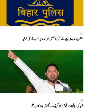
بہار
مظفر پور میں ماں بیٹے کے قتل کا سنسنی خیز معاملہ پولیس نے حل کر لیا
بہار
طلبہ کی رہائی نہ ہوئی تو بڑی تحریک – تیجسوی یادو کا الٹی میٹم