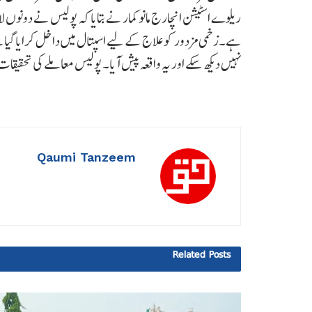
ریلوے اسٹیشن انچارج مانو کمار نے بتایا کہ پولیس نے دونوں ل
ہے۔زخمی مزدور کو علاج کے لیے اسپتال میں داخل کرایا گیا ہ
نہیں دیکھ سکے اور یہ واقعہ پیش آیا۔ پولیس معاملے کی تحقیق
Qaumi Tanzeem
Related
Posts