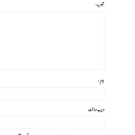
تبصرہ
*
نام
*
ویب‌ سائٹ