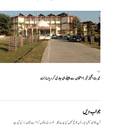
بہار
حیرت انگیزخبر ! امتحان سے پہلے ہی جاری کر دیا ریزلٹ
جواب دیں
*
آپ کا ای میل ایڈریس شائع نہیں کیا جائے گا۔
ضروری خانوں کو
سے نشان زد کیا گیا ہے