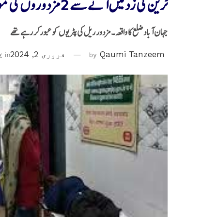
ٹرین کی زد میں آنے سے 2 مزدوروں کی موت، ایک زخمی
جہان آباد ضلع کا واقعہ۔ مزدور ریل کی پٹریوں کو عبورکر رہے تھے
Qaumi Tanzeem
by
فروری 2, 2024
in
بہ