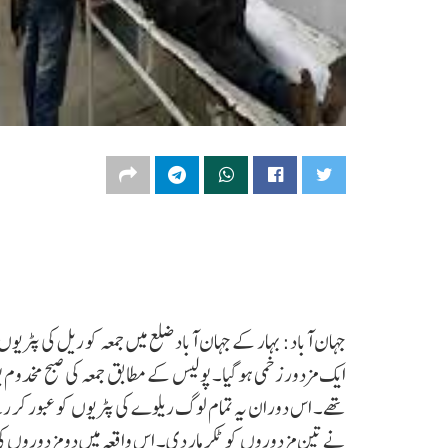
جہان آباد: بہار کے جہان آباد ضلع میں جمعہ کو ریل کی پٹریو
ایک مزدور زخمی ہو گیا۔ پولیس کے مطابق جمعہ کی صبح مخدوم پور
تھے۔ اس دوران یہ تمام لوگ ریلوے کی پٹریوں کو عبور کر رہ
نے تین مزدوروں کو ٹکر مار دی۔ اس واقعہ میں دو مزدوروں کی 