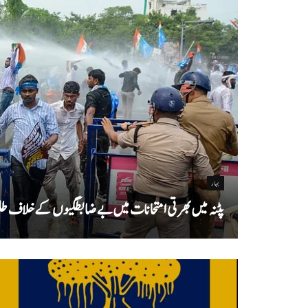
بہار
پٹنہ میں بھرتی امتحانات میں بے ضابطگیوں کے خلاف طلب