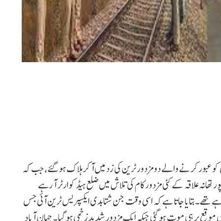
ں کو عبور کرنے والے دو مزدور ٹرین کی زد میں آ کر ہلاک ہو گئے، جب کہ
 تھانہ علاقہ کے کئی مزدور کام کی تلاش میں ضلع ہیڈ کوارٹر آ رہے
ے تھے۔بتایا جاتا ہے کہ اسی وقت جن شتابدی ایکسپریس ٹرین آئی جس
موقع پر ہی موت ہو گئی جبکہ ایک مزدور شدید زخمی ہو گیا۔ جہان آباد