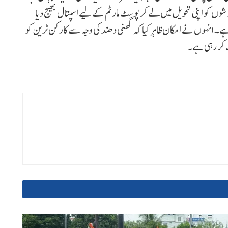
اشوں کو اپنی تحویل میں لے کر پوسٹ مارٹم کے لیے اسپتال بھیج دیا
ے۔ انہوں نے امکان ظاہر کیا کہ گھنی دھند کی وجہ سے کارکن ٹرین کو
ات کر رہی ہے۔