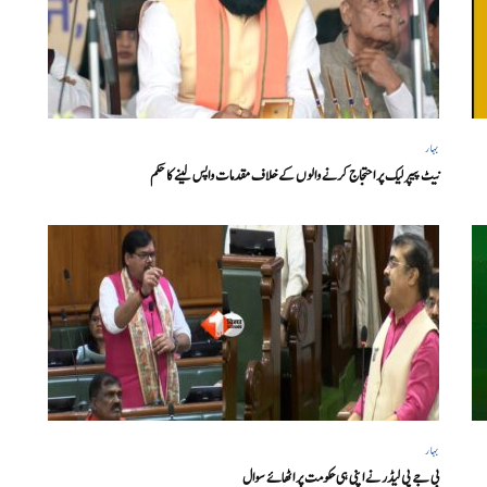
بہار
نیٹ پیپر لیک پر احتجاج کرنے والوں کے خلاف مقدمات واپس لینے کا حکم
بہار
بی جے پی لیڈر نے اپنی ہی حکومت پر اٹھائے سوال