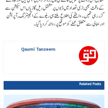
کے وقت بھی بڑی تعداد میں ڈبوں پر مشتمل ریل گاڑیاں اس سیکشن سے
گزر رہی تھیں۔ واقعے کی اطلاع ملتے ہی ریلوے کے انجینئرنگ، آپریشن
اور بحالی سے متعلق عملے کو موقع پر روانہ کر دیا گیا۔
Qaumi Tanzeem
Related
Posts