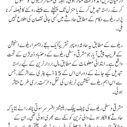
درمیان ریل آمد و رفت متاثر ہوئی، جبکہ کئی مسافر ٹرینوں کو منسوخ
کرنے، راستہ تبدیل کرنے یا منزل تک پہنچنے سے پہلے روکنے کا فیصلہ کرنا
پڑا۔ ریلوے حکام کے مطابق حادثے میں کسی جانی نقصان کی اطلاع نہیں
ملی۔
ریلوے کے مطابق یہ حادثہ دوپہر تقریباً ایک بجے راجہرا ریلوے اسٹیشن
کے قریب پیش آیا، جو مشرقی وسطی ریلوے کے دھنباد ڈویژن کے تحت
واقع ہے۔ ابتدائی معلومات کے مطابق مال بردار ٹرین کے لیے راستہ
تبدیل کیے جانے کے دوران اس کے 15 ڈبے پٹری سے اتر گئے، جس
سے اس اہم ریلوے سیکشن پر ٹرینوں کی نقل و حرکت بری طرح متاثر
ہوئی۔
مشرقی وسطی ریلوے کی چیف پبلک ریلیشنز افسر سرسوتی چندرا نے بتایا کہ
حادثے کا شکار ہونے والی ٹرین کوئلے سے بھری ہوئی تھی۔ ان کے
مطابق اس روٹ پر طویل فاصلے کی مال بردار ٹرینیں چلتی ہیں اور حادثے