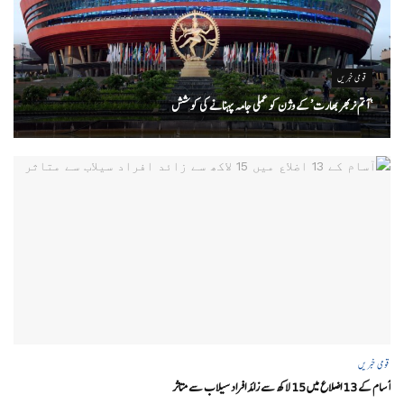
قومی خبریں
‘ آتم نربھر بھارت’ کے وژن کو عملی جامہ پہنانے کی کوشش
قومی خبریں
آسام کے 13 اضلاع میں 15 لاکھ سے زائد افراد سیلاب سے متاثر