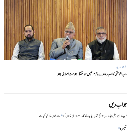
قومی خبریں
حب الوطنی کا معیار وندے ماترم نہیں ہو سکتا : جماعت اسلامی ہند
جواب دیں
*
آپ کا ای میل ایڈریس شائع نہیں کیا جائے گا۔
ضروری خانوں کو
سے نشان زد کیا گیا ہے
تبصرہ
*