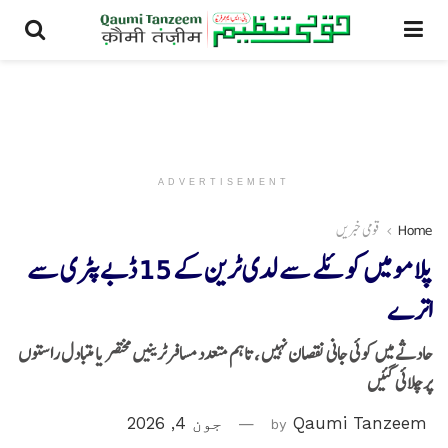
ADVERTISEMENT
Home
قومی خبریں
پلامو میں کوئلے سے لدی ٹرین کے 15 ڈبے پٹری سے
اترے
حادثے میں کوئی جانی نقصان نہیں ، تاہم متعدد مسافر ٹرینیں مختصر یا متبادل راستوں
پر چلائی گئیں
Qaumi Tanzeem
by
جون 4, 2026