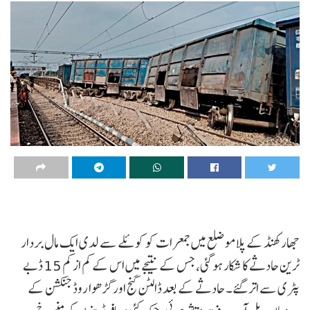
جھارکھنڈ کے پلامو ضلع میں جمعرات کو کوئلے سے لدی ایک مال بردار
ٹرین حادثے کا شکار ہو گئی، جس کے نتیجے میں اس کے کم از کم 15 ڈبے
پٹری سے اتر گئے۔ حادثے کے بعد ڈالٹن گنج اور گڑھوا روڈ جنکشن کے