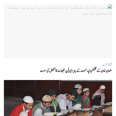
قومی خبریں
سلمان خان کے گلیکسی اپارٹمنٹ کے باہر ڈیوٹی پر تعینات کانسٹیبل کی موت