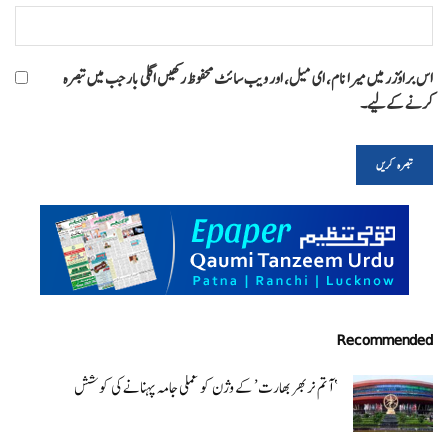
اس براؤزر میں میرا نام، ای میل، اور ویب سائٹ محفوظ رکھیں اگلی بار جب میں تبصرہ
کرنے کےلیے۔
Recommended
‘ آتم نربھر بھارت’ کے وژن کو عملی جامہ پہنانے کی کوشش