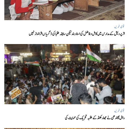
قومی خبریں
اتر پردیش کےمدارس میں کامل و فاضل کی اسناد بند لیکن سابقہ طلبا کی ڈگریا ں اثرانداز نہیں
قومی خبریں
راہل گاندھی نے جھارکھنڈ کے طلبہ تحریک کی حمایت کی