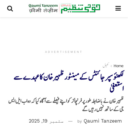
ADVERTISEMENT
Home
کھیل
لکھنؤ سپر جائنٹس کے مینٹور ظہیر خان کا عہدے سے
استعفیٰ
ظہیر خان نے باضابطہ طور پر فرنچائز کو اپنے فیصلے سے آگاہ کیا کہ وہ اب ایل ایس
جی کے ساتھ نہیں رہیں گے
Qaumi Tanzeem
by
ستمبر 19, 2025