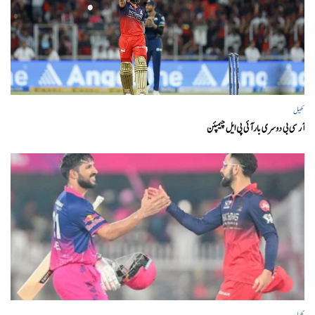
کھیل
آر سی بی دوسری بار آئی پی ایل چیمپئن