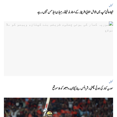
کھیل
فیفا عالمی کپ میں شامل جنوبی افریقہ کے اسٹار مڈ فیلڈر جیڈن ایڈمس نہیں رہے
کھیل
سوریہ کمار کی ہوئی چھٹی، شریئس بنے کپتان، ویبھو کو ملا موقع