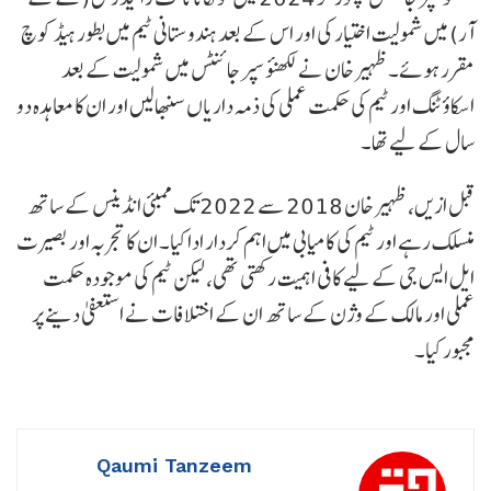
آر) میں شمولیت اختیار کی اور اس کے بعد ہندوستانی ٹیم میں بطور ہیڈ کوچ
مقرر ہوئے۔ ظہیر خان نے لکھنؤ سپر جائنٹس میں شمولیت کے بعد
اسکاؤٹنگ اور ٹیم کی حکمت عملی کی ذمہ داریاں سنبھالیں اور ان کا معاہدہ دو
سال کے لیے تھا۔
قبل ازیں، ظہیر خان 2018 سے 2022 تک ممبئی انڈینس کے ساتھ
منسلک رہے اور ٹیم کی کامیابی میں اہم کردار ادا کیا۔ ان کا تجربہ اور بصیرت
ایل ایس جی کے لیے کافی اہمیت رکھتی تھی، لیکن ٹیم کی موجودہ حکمت
عملی اور مالک کے وژن کے ساتھ ان کے اختلافات نے استعفیٰ دینے پر
مجبور کیا۔
Qaumi Tanzeem