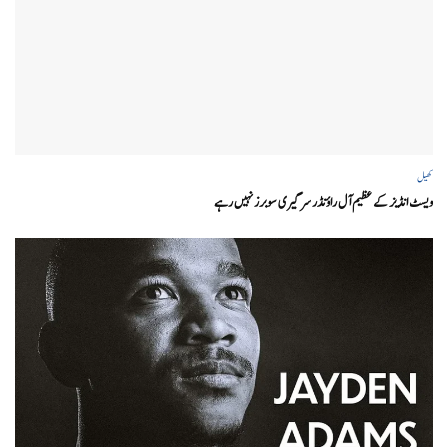
کھیل
ویسٹ انڈیز کے عظیم آل راؤنڈر سر گیری سوبرز نہیں رہے