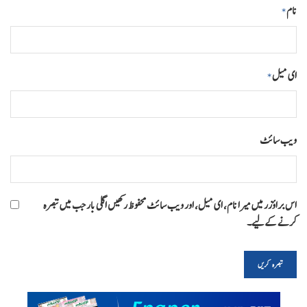
نام
*
ای میل
*
ویب‌ سائٹ
اس براؤزر میں میرا نام، ای میل، اور ویب سائٹ محفوظ رکھیں اگلی بار جب میں تبصرہ
کرنے کےلیے۔