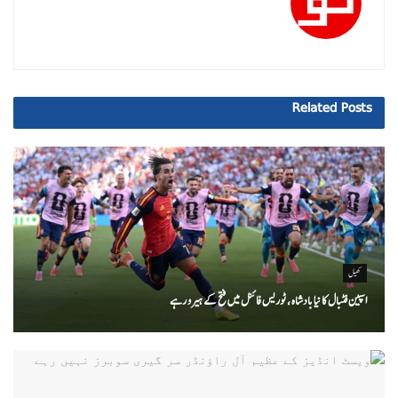
Related
Posts
کھیل
اسپین فٹبال کا نیا بادشاہ ، ٹوریس فائنل میں فتح کے ہیرو رہے