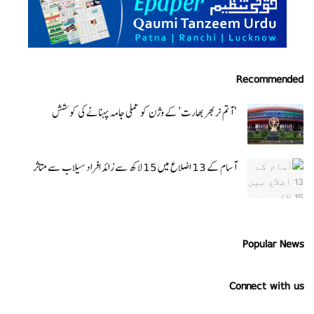
Recommended
‘ آتم نربھر بھارت’ کے وژن کو عملی جامہ پہنانے کی کوشش
آسام کے 13 اضلاع میں 15 لاکھ سے زائد افراد سیلاب سے متاثر
Popular News
Connect with us