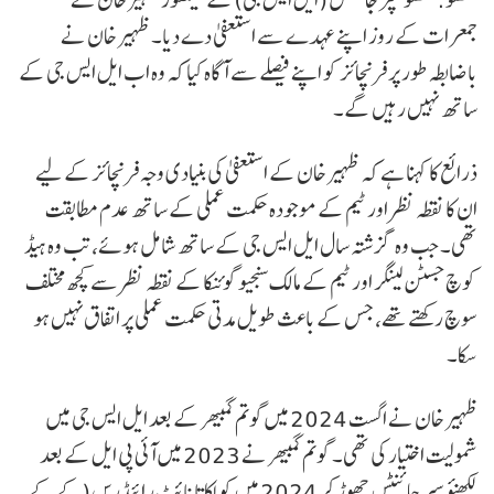
جمعرات کے روز اپنے عہدے سے استعفیٰ دے دیا۔ ظہیر خان نے
باضابطہ طور پر فرنچائز کو اپنے فیصلے سے آگاہ کیا کہ وہ اب ایل ایس جی کے
ساتھ نہیں رہیں گے۔
ذرائع کا کہنا ہے کہ ظہیر خان کے استعفیٰ کی بنیادی وجہ فرنچائز کے لیے
ان کا نقطہ نظر اور ٹیم کے موجودہ حکمت عملی کے ساتھ عدم مطابقت
تھی۔ جب وہ گزشتہ سال ایل ایس جی کے ساتھ شامل ہوئے، تب وہ ہیڈ
کوچ جسٹن لینگر اور ٹیم کے مالک سنجیو گوئنکا کے نقطہ نظر سے کچھ مختلف
سوچ رکھتے تھے، جس کے باعث طویل مدتی حکمت عملی پر اتفاق نہیں ہو
سکا۔
ظہیر خان نے اگست 2024 میں گوتم گمبھیر کے بعد ایل ایس جی میں
شمولیت اختیار کی تھی۔ گوتم گمبھیر نے 2023 میں آئی پی ایل کے بعد
لکھنؤ سپر جائنٹس چھوڑ کر 2024 میں کولکاتا نائٹ رائیڈرس (کے کے