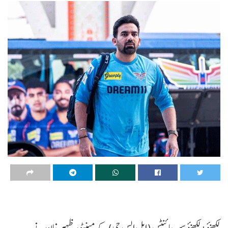
لکھنؤ: لکھنؤ سپر جائنٹس (ایل ایس جی) کے مینٹور ظہیر خان نے