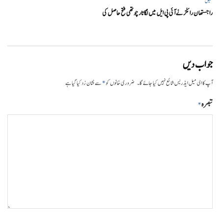
کھیل
راجستھان رائلز نے آئی پی ایل میں لگاتار چوتھی فتح حاصل کی
جواب دیں
*
آپ کا ای میل ایڈریس شائع نہیں کیا جائے گا۔
ضروری خانوں کو
سے نشان زد کیا گیا ہے
تبصرہ
*