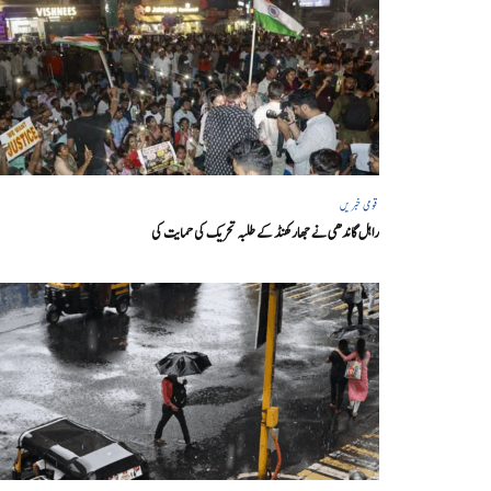
قومی خبریں
راہل گاندھی نے جھارکھنڈ کے طلبہ تحریک کی حمایت کی