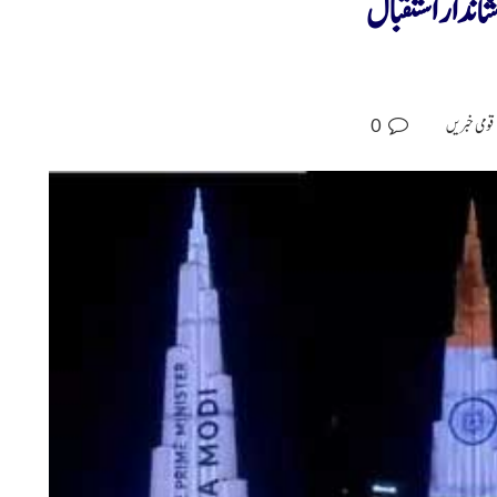
اندار استقبال
0
قومی خبریں