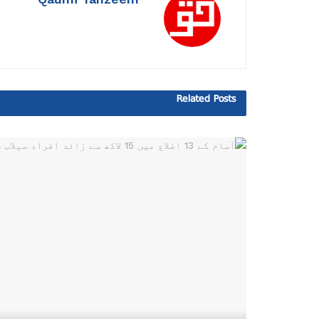
Related
Posts