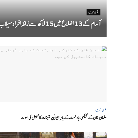
قومی خبریں
آسام کے 13 اضلاع میں 15 لاکھ سے زائد افراد سیلاب سے متاثر
قومی خبریں
سلمان خان کے گلیکسی اپارٹمنٹ کے باہر ڈیوٹی پر تعینات کانسٹیبل کی موت