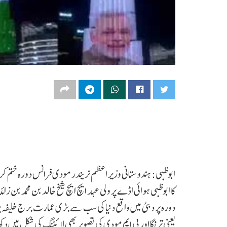
ابوظبی: ہندوستانی وزیر اعظم نریندر مودی فرانس دورہ ختم 
کا ابوظبی ہوائی اڈے پر ولی عہد ایچ ایچ شیخ خالد بن محمد بن ز
دورہ پر دبئی میں واقع دنیا کی سب سے بڑی عمارت برج خلیفہ پر
یعنی ترنگا اور پی ایم مودی کی تصویر بھی لائٹنگ کی شکل میں د