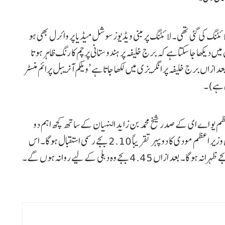
ئٹنگ کی گئی تھی۔ لائٹنگ پر مبنی ویڈیوز سوشل میڈیا پر وائرل بھی ہو
یں دیکھا جا سکتا ہے کہ برج خلیفہ پر ہندوستانی پرچم کا رنگ ظاہر ہوتا
زاں برج خلیفہ پر انگریزی میں لکھا جاتا ہے ’ویلکم آنریبل پرائم منسٹر
ل ہے)۔
 یو اے ای کے صدر شیخ محمد بن زاید النہیان کے ساتھ کچھ اہم دو
فریقی ایشوز پر بات چیت کریں گے۔ طے پروگرام کے مطابق وزیر اعظم مودی کا دوپہر تقریباً 2.10 بجے رسمی استقبال ہوگا۔ اس