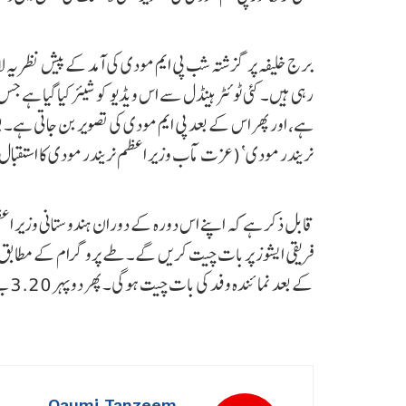
برج خلیفہ پر گزشتہ شب پی ایم مودی کی آمد کے پیش نظر یہ لا
رہی ہیں۔ کئی ٹوئٹر ہینڈل سے اس ویڈیو کو شیئر کیا گیا ہے جس م
ہے، اور پھر اس کے بعد پی ایم مودی کی تصویر بن جاتی ہے۔ بعد ا
نریندر مودی‘ (عزت مآب وزیر اعظم نریندر مودی کا استقبا
قابل ذکر ہے کہ اپنے اس دورہ کے دوران ہندوستانی وزیر اعظم
کے بعد نمائندہ وفد کی بات چیت ہوگی۔ پھر دوپہر 3.20 بجے ظہرانہ ہوگا۔ بعد ازاں 4.45 بجے وہ دہلی کے لیے روانہ ہوں گے۔
Qaumi Tanzeem