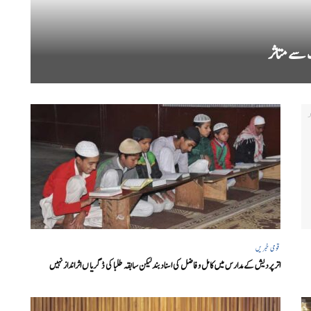
قومی خبریں
اتر پردیش کےمدارس میں کامل و فاضل کی اسناد بند لیکن سابقہ طلبا کی ڈگریا ں اثرانداز نہیں