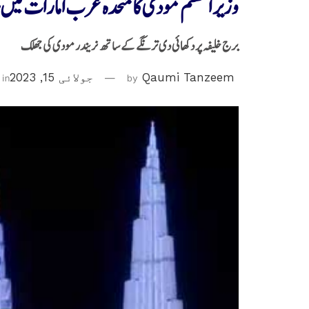
وزیر اعظم مودی کا متحدہ عرب امارات میں ش
برج خلیفہ پر دکھائی دی ترنگے کے ساتھ نریندر مودی کی جھلک
Qaumi Tanzeem
by
جولائی 15, 2023
in