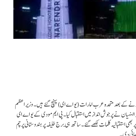
کرنے کے بعد متحدہ عرب امارات (یو اے ای) پہنچ گئے ہیں۔ وزیر اعظم
ائد النہیان نے پرجوش انداز میں استقبال کیا۔ پی ایم مودی کے یو اے ای
 بھی استقبالیہ کلمات لکھے گئے۔ ساتھ ہی برج خلیفہ پر ہندوستانی پرچم
کھائی دی۔