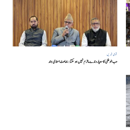
قومی خبریں
حب الوطنی کا معیار وندے ماترم نہیں ہو سکتا : جماعت اسلامی ہند