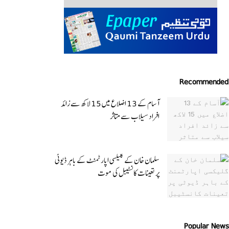
Recommended
آسام کے 13 اضلاع میں 15 لاکھ سے زائد
افراد سیلاب سے متاثر
سلمان خان کے گلیکسی اپارٹمنٹ کے باہر ڈیوٹی
پر تعینات کانسٹیبل کی موت
Popular News