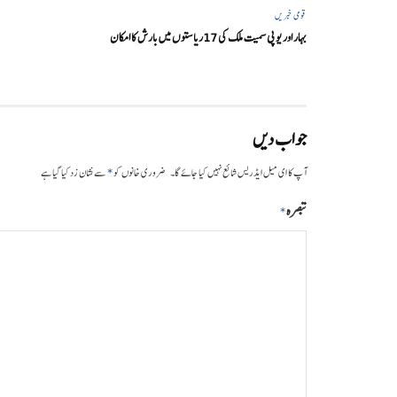
قومی خبریں
بہار اور یو پی سمیت ملک کی 17ریاستوں میں بارش کا امکان
جواب دیں
*
آپ کا ای میل ایڈریس شائع نہیں کیا جائے گا۔
ضروری خانوں کو
سے نشان زد کیا گیا ہے
تبصرہ
*