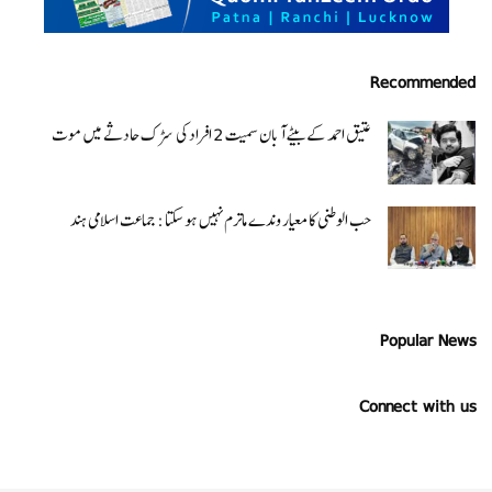
Recommended
عتیق احمد کے بیٹے آبان سمیت 2 افراد کی سڑک حادثے میں موت
حب الوطنی کا معیار وندے ماترم نہیں ہو سکتا : جماعت اسلامی ہند
Popular News
Connect with us