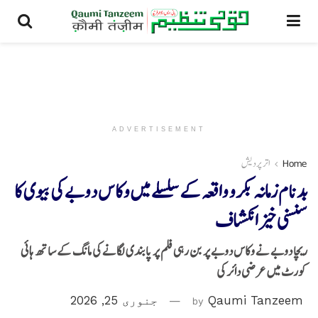
ADVERTISEMENT
Home
اتر پردیش
بدنام زمانہ بکرو واقعہ کے سلسلے میں وکاس دوبے کی بیوی کا
سنسنی خیز انکشاف
ریچا دوبے نے وکاس دوبے پر بن رہی فلم پر پابندی لگانے کی مانگ کے ساتھ ہائی
کورٹ میں عرضی دائر کی
Qaumi Tanzeem
by
جنوری 25, 2026