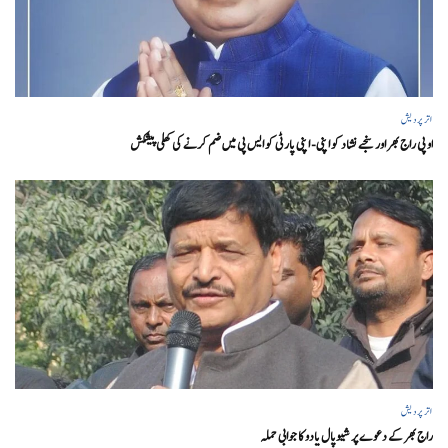
اتر پردیش
او پی راج بھر اور سنجے نشاد کو اپنی- اپنی پارٹی کو ایس پی میں ضم کرنے کی کھلی پیشکش
اتر پردیش
راج بھر کے دعوے پر شیوپال یادو کا جوابی حملہ