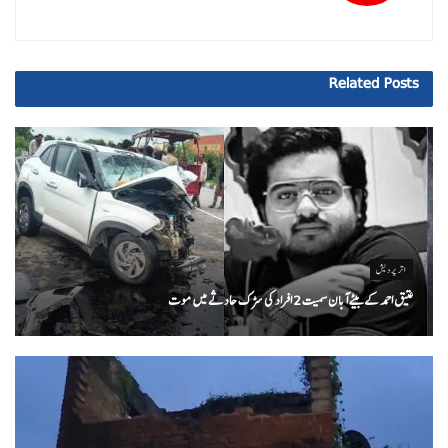
Related
Posts
اتر پردیش
عتیق احمد کے بیٹے آبان سمیت 2 افراد کی سڑک حادثے میں موت