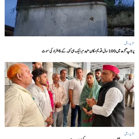
اتر پردیش
پرتاپ گڑھ میں 100 سال قدیم مکان منہدم، ایک ہی کنبہ کے 6 افراد کی موت
اتر پردیش