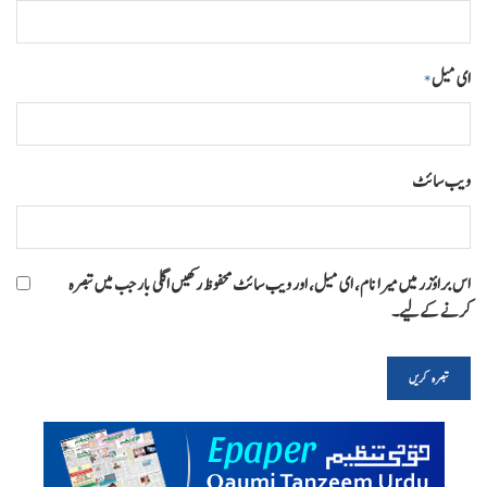
ای میل
*
ویب‌ سائٹ
اس براؤزر میں میرا نام، ای میل، اور ویب سائٹ محفوظ رکھیں اگلی بار جب میں تبصرہ
کرنے کےلیے۔