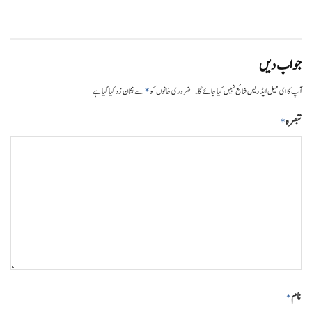
جواب دیں
*
آپ کا ای میل ایڈریس شائع نہیں کیا جائے گا۔
ضروری خانوں کو
سے نشان زد کیا گیا ہے
تبصرہ
*
نام
*