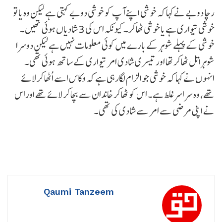
رچا دوبے نے کہا کہ خوشی اپنے آپ کو خوشی دوبے کہتی ہے لیکن وہ یا تو
خوشی تیواری ہے یا خوشی ٹھاکر۔ کیونکہ اس کی 3 شادیاں ہوئی تھیں۔
خوشی کے پہلے شوہر کے بارے میں کوئی معلومات نہیں ہے لیکن دوسرا
شوہراتل ٹھاکر تھا اور تیسری شادی امر تیواری کے ساتھ ہوئی تھی۔
انہوں نے کہا کہ خوشی جو الزام لگارہی ہے کہ وکاس اسے اُٹھاکر لائے
تھے، وہ سراسرغلط ہے۔ اس کو ٹھاکر خاندان سے بچاکر لائے تھے اوراس
نے اپنی مرضی سے امر سے شادی کی تھی۔
Qaumi Tanzeem