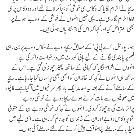
ریچا نے الزام لگایا کہ وکاس ہی خوشی کو بچاکر لائے تھے اور وہ وکاس پر ہی
غلط الزام لگا رہی ہے۔ یہی نہیں انہوں نے خوشی کے’دوبے‘ ہونے پر
بھی اعتراض کیا اور کہا کہ اس کی 3 شادیاں ہوئی ہیں۔
نیوز پورٹل، ’اے بی پی‘ کے مطابق ریچا دوبے نے وکاس دوبے پربن رہی
فلم پر پابندی لگانے کے لیے ہائی کورٹ میں درخواست دائر کی ہے۔
انہوں نے الزام لگایا کہ کہانی کے ساتھ چھیڑ چھاڑ کی گئی ہے۔ اس کے
ساتھ ہی انہوں نے کہا کہ خاندان کو ابھی بھی ہراساں کیا جا رہا ہے۔ ریچا
کے سامنے آنے کے بعد یہ معاملہ ایک بار پھر سرخیوں میں آگیا ہے۔ کانپور
میں صحافیوں سے بات کرتے ہوئے ریچا دوبے نے خوشی دوبے
پرالزامات کی بوچھاڑ کردی۔ انہوں نے کہا کہ خوشی دوبے ان کے متوفی
شوہر وکاس دوبے اوران کے خاندان کو بدنام کر رہی ہے۔ اسی لیے میں
میڈیا کے سامنے اپنا مؤقف پیش کرنے کے لئے سامنےآئی ہوں۔