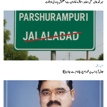
میرٹھ طالبہ قتل معاملہ: متاثرہ خاندان سے اکھلیش یادوکی ملاقات
اتر پردیش
جلال آباد اب پرشورام پوریکا نام سے جانا جائیگا