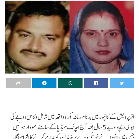
اترپردیش کے کانپور میں بدنام زمانہ بکرو واقعہ میں شامل وکاس دوبے کی
بیوی ریچا دوبے 5 سال بعد آج اچانک میڈیا کے سامنے نمودار ہوئیں
جس میں انہوں نے خوشی دوبے پرخاندان کو بدنام کرنے کا الزام لگایا۔