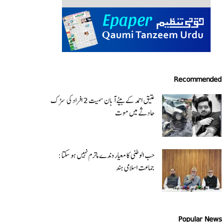
Recommended
عتیق احمد کے بیٹے آبان سمیت 2 افراد کی سڑک
حادثے میں موت
حب الوطنی کا معیار وندے ماترم نہیں ہو سکتا :
جماعت اسلامی ہند
Popular News