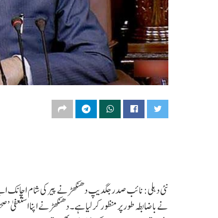
نئی دہلی: نائب صدر جگدیپ دھنکھڑ نے پیر کی شام اچانک ا