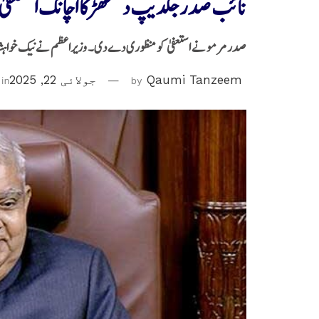
نائب صدر جگدیپ دھنکھڑ کا اچانک استعفیٰ
صدر مرمو نے استعفیٰ کو منظوری دے دی۔ وزیراعظم نے نیک خواہشات 
Qaumi Tanzeem
by
جولائی 22, 2025
in