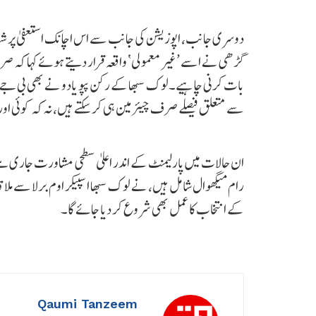
دوسری جانب، اپوزیشن کی جانب سے اس اچانک استعفیٰ پر شفافی
گڑھی نے اسے ’غیر معمولی‘ واقعہ قرار دیتے ہوئے کہا کہ صرف ص
بات کرنی چاہیے۔لوک سبھا کے رکن پپو یادو نے بھی بی جے پی ص
سے متعلق فیصلے صرف چیئرمین ہی کر سکتے ہیں، نہ کہ کوئی او
ان حالات میں پارلیمنٹ کے اندر اعلیٰ سطحی مشاورت جاری ہے۔
رام میگھوال شامل ہیں، نے لوک سبھا اسپیکر اوم برلا سے مل
کے انتخاب کا عمل بھی شروع کر دیا جائے گا۔
Qaumi Tanzeem