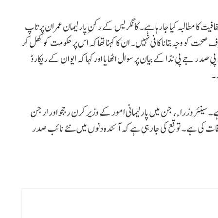
ت کا مطالبہ کیا جا رہا ہے۔ کانگریس کے رکنِ پارلیمان عمران پرتاپ
حت کو وجہ بتانا کافی نہیں۔ ان کا کہنا تھا کہ اس پر حکومت کو کھل کر
در جے پی نڈا کے بیان پر سوال اٹھایا اور کہا کہ ایوان کے ریکارڈ
ر۔
 سینئر وزراء، جن میں پارلیمانی امور کے وزیر کرن رججو اور ارجن
اقات کی ہے۔ توقع کی جا رہی ہے کہ آئندہ دنوں میں نئے نائب صدر