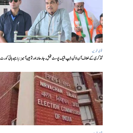
قومی خبریں
گڈکری کے خلاف آن لائن ڈیپ فیک پوسٹ فحش، جارحانہ اور توہین آمیز:بامبے ہائی کورٹ