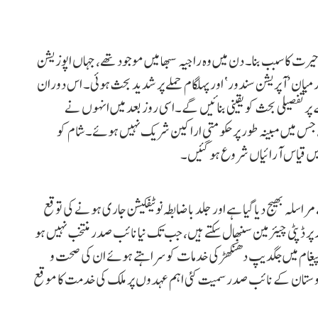
یرت کا سبب بنا۔ دن میں وہ راجیہ سبھا میں موجود تھے، جہاں اپوزیشن
میان ’آپریشن سندور‘ اور پہلگام حملے پر شدید بحث ہوئی۔ اس دوران
ے پر تفصیلی بحث کو یقینی بنائیں گے۔اسی روز بعد میں انہوں نے
 جس میں مبینہ طور پر حکومتی اراکین شریک نہیں ہوئے۔ شام کو
 میں قیاس آرائیاں شروع ہو گئیں۔
اسلہ بھیج دیا گیا ہے اور جلد باضابطہ نوٹیفکیشن جاری ہونے کی توقع
ڈپٹی چیئرمین سنبھال سکتے ہیں، جب تک نیا نائب صدر منتخب نہیں ہو
ے پیغام میں جگدیپ دھنکھڑ کی خدمات کو سراہتے ہوئے ان کی صحت و
ندوستان کے نائب صدر سمیت کئی اہم عہدوں پر ملک کی خدمت کا موقع