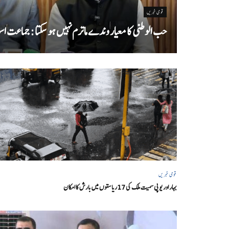
قومی خبریں
حب الوطنی کا معیار وندے ماترم نہیں ہو سکتا : جماعت اسل
قومی خبریں
بہار اور یو پی سمیت ملک کی 17ریاستوں میں بارش کا امکان