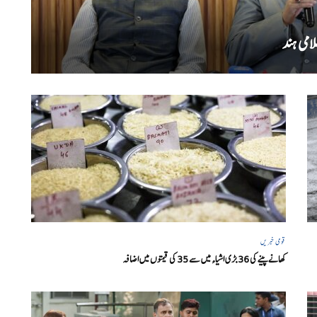
امی ہند
قومی خبریں
کھانے پینے کی 36 بڑی اشیاء میں سے 35 کی قیمتوں میں اضافہ