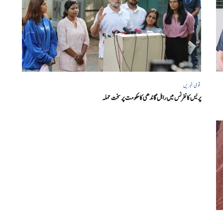
قومی خبریں
پریس کانفرنس میں راہل گاندھی کا حکومت پر سخت حملہ