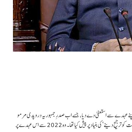
پنے عہدے سے استعفیٰ دے دیا، جسے اب صدرِ جمہوریہ دروپدی مرمو
نے باضابطہ طور پر منظور کر لیا ہے۔ دھنکھڑ نے اپنا استعفیٰ ’صحت کو ترجیح دینے‘ کی بنیاد پر پیش کیا تھا۔ وہ 2022 سے اس عہدے پر