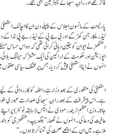
فائز تھے اور راجیہ سبھا کے چیئرمین بھی تھے۔
پارلیمنٹ کے مانسون اجلاس کے پہلے دن ان کا اچانک استعفیٰ ح
لیڈر ملکارجن کھڑگے اور بی جے پی کے لیڈر جے پی نڈا کے در
دھنکھڑ نے ایوان کو یقین دہانی کرائی تھی کہ وہ اس حساس مسئل
اپوزیشن اور حکومت کے اراکین کی ایک مشترکہ میٹنگ بلائی،
انہوں نے اپنا استعفیٰ پیش کر دیا، جس پر مختلف سیاسی حلقوں
استعفیٰ کی منظوری کے بعد وزارتِ داخلہ کو کارروائی کے لیے مر
ہے۔ اس پیشرفت کے بعد راجیہ سبھا کی صدارت عبوری طور پر 
جاتا۔وزیر اعظم نریندر مودی نے ایکس (سابقہ ٹوئٹر) پر اپن
عافیت کی دعا کی۔ انہوں نے لکھا، ’’جگدیپ دھنکھڑ جی کو ہ
ملا ہے۔ میں ان کے اچھے صحت کی تمنا کرتا ہوں۔‘‘