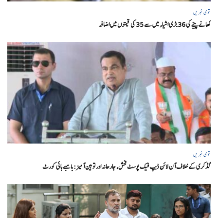
قومی خبریں
کھانے پینے کی 36 بڑی اشیاء میں سے 35 کی قیمتوں میں اضافہ
قومی خبریں
گڈکری کے خلاف آن لائن ڈیپ فیک پوسٹ فحش، جارحانہ اور توہین آمیز:بامبے ہائی کورٹ