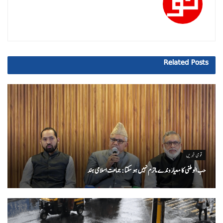
Related
Posts
قومی خبریں
حب الوطنی کا معیار وندے ماترم نہیں ہو سکتا : جماعت اسلامی ہند