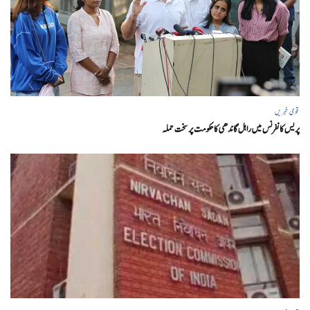
قومی خبریں
پریس کانفرنس میں راہل گاندھی کا حکومت پر سخت حملہ