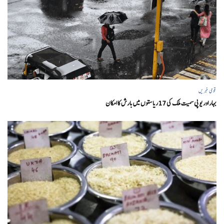
قومی خبریں
بہار اور یو پی سمیت ملک کی 17ریاستوں میں بارش کا امکان