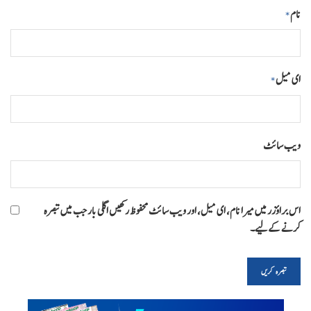
نام
*
ای میل
*
ویب‌ سائٹ
اس براؤزر میں میرا نام، ای میل، اور ویب سائٹ محفوظ رکھیں اگلی بار جب میں تبصرہ
کرنے کےلیے۔