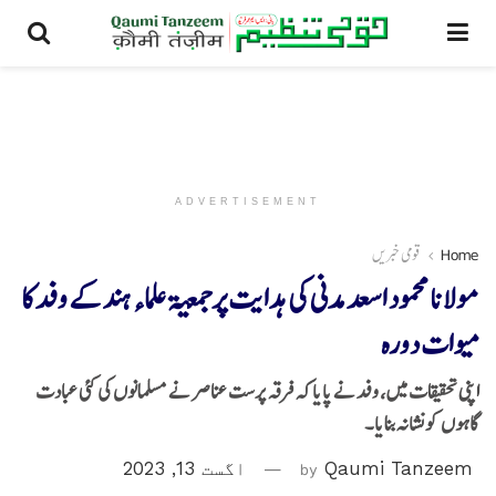
ADVERTISEMENT
Home
قومی خبریں
مولانا محمود اسعد مدنی کی ہدایت پرجمعیۃ علماء ہند کے وفد کا
میوات دورہ
اپنی تحقیقات میں، وفد نے پایا کہ فرقہ پرست عناصر نے مسلمانوں کی کئی عبادت
گاہوں کو نشانہ بنایا۔
Qaumi Tanzeem
by
اگست 13, 2023