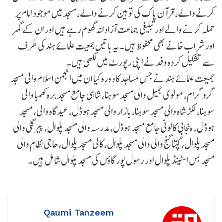
کرنے والے، قرآن پاک کی توہین کرنے والے، مسجد میں موجود امام پر
حملہ کرنے والے اور تبلیغی جماعت آزادانہ گھوم رہے ہیں اور ان کے گھر
اور شراب خانے بھی محفوظ ہیں۔ یہ باتیں جمعیت علمائے ہند کی طرف
سے تشکیل کردہ وفد نے اپنی رپورٹ میں لکھی ہیں۔
جمیعت علمائے ہند نے جس مساجد کا دورہ کیا ان میں انجمن اسلام والی مسجد
گروگرام، مولوی جمیل والی مسجد سوہنا، شاہی جامع مسجد برہ کھمبا والی
سوہنا، لکڑ شاہ والی مسجد سوہنا، بازار والی مسجد ہوڈل، عیدگاہ والی، مسجد
ہوڈل، پنجابی کالونی جامع مسجد ہوڈل، مدرسہ والی مسجد پلوال، پیر گلی والی
مسجد پلوال، گپتا گنج والی والی مسجد پلوال، کالی مسجد پلوال، حاجی نظام والی
مسجد بس اسٹینڈ پلوال اور رسول پور گاؤں کی مسجد پلوال شامل ہیں۔
Qaumi Tanzeem