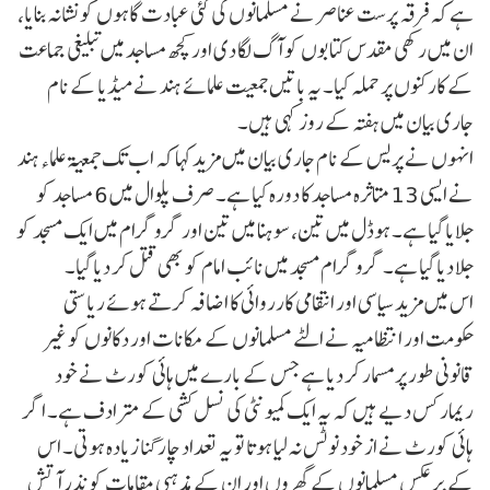
ہے کہ فرقہ پرست عناصر نے مسلمانوں کی کئی عبادت گاہوں کو نشانہ بنایا،
ان میں رکھی مقدس کتابوں کو آگ لگا دی اور کچھ مساجد میں تبلیغی جماعت
کے کارکنوں پر حملہ کیا۔ یہ باتیں جمعیت علمائے ہند نے میڈیا کے نام
جاری بیان میں ہفتہ کے روز کہی ہیں۔
انہوں نے پریس کے نام جاری بیان میں مزید کہا کہ اب تک جمعیۃ علماء ہند
نے ایسی 13 متاثرہ مساجد کا دورہ کیا ہے۔ صرف پلوال میں 6 مساجد کو
جلایا گیا ہے۔ ہوڈل میں تین، سوہنا میں تین اور گروگرام میں ایک مسجد کو
جلا دیا گیا ہے۔ گروگرام مسجد میں نائب امام کو بھی قتل کر دیا گیا۔
اس میں مزید سیاسی اور انتقامی کارروائی کا اضافہ کرتے ہوئے ریاستی
حکومت اور انتظامیہ نے الٹے مسلمانوں کے مکانات اور دکانوں کو غیر
قانونی طور پر مسمار کر دیا ہے جس کے بارے میں ہائی کورٹ نے خود
ریمارکس دیے ہیں کہ یہ ایک کمیونٹی کی نسل کشی کے مترادف ہے۔ اگر
ہائی کورٹ نے از خود نوٹس نہ لیا ہوتا تو یہ تعداد چار گنا زیادہ ہوتی۔ اس
کے برعکس مسلمانوں کے گھروں اور ان کے مذہبی مقامات کو نذر آتش