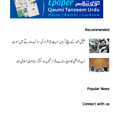
Recommended
عتیق احمد کے بیٹے آبان سمیت 2 افراد کی سڑک حادثے میں موت
حب الوطنی کا معیار وندے ماترم نہیں ہو سکتا : جماعت اسلامی ہند
Popular News
Connect with us