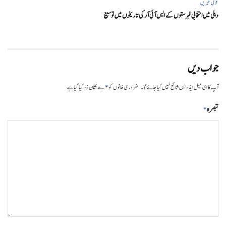
قومی خبریں
دہلی میں انتخابی فہرستوں کے ایس آئی آر کی تاریخوں میں توسیع
جواب دیں
*
آپ کا ای میل ایڈریس شائع نہیں کیا جائے گا۔
ضروری خانوں کو
سے نشان زد کیا گیا ہے
تبصرہ
*