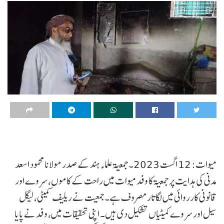
میوات: 12 اگست 2023۔ جمعیۃ علماء ہند کے صدر مولانا محمود اسعد
مدنی کی ہدایت پر جمعیۃ کا وفد میوات میں راحت کے کاموں، سروے اور
قانونی کارروائی میں لگاتار مصروف ہے۔ جمعیت نے ریلیف کمیٹی، لیگل
سیل اور سروے کمیٹیاں تشکیل دی ہیں۔ اپنی تحقیقات میں، وفد نے پایا