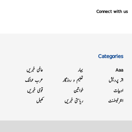
Connect with us
Categories
Aaa
بہار
عالمی خبریں
اتر پردیش
تعلیم و روزگار
عرب ممالک
ادبیات
خواتین
قومی خبریں
انٹرٹینمنٹ
ریاستی خبریں
کھیل
Grievance
Terms & Conditions
Advertise
About