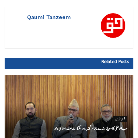
Qaumi Tanzeem
Related
Posts
قومی خبریں
حب الوطنی کا معیار وندے ماترم نہیں ہو سکتا : جماعت اسلامی ہند