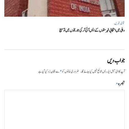
قومی خبریں
دہلی میں انتخابی فہرستوں کے ایس آئی آر کی تاریخوں میں توسیع
جواب دیں
*
آپ کا ای میل ایڈریس شائع نہیں کیا جائے گا۔
ضروری خانوں کو
سے نشان زد کیا گیا ہے
تبصرہ
*