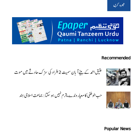
Recommended
عتیق احمد کے بیٹے آبان سمیت 2 افراد کی سڑک حادثے میں موت
حب الوطنی کا معیار وندے ماترم نہیں ہو سکتا : جماعت اسلامی ہند
Popular News