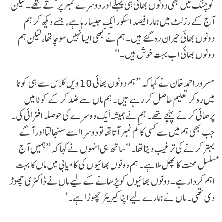
کوچنگ میں بھی دونوں بھائی ہی پہلے اور دوسرے نمبر پر آتے تھے۔ لیکن
آج کے رزلٹ میں ہمارا فیصد اسکور ایک جیسا رہا ہے، جسے دیکھ کر ہم
دونوں بھائی حیران رہ گئے ہیں۔ ہم نے کبھی ایسا نہیں سوچا تھا، لیکن ہم
دونوں بھائی اب بہت خوش ہیں۔‘‘
مسرور احمد خان نے کہا کہ ’’ہم دونوں بھائی 10 ویں کلاس سے ہی کوٹا
میں رہ کر تعلیم حاصل کر رہے ہیں۔ ہم ماں سے ضد کر کے کوٹا میں
پڑھائی کرنے پہنچے تھے۔ ہم نے ہمیشہ ایک دوسرے کی حوصلہ افزائی کی۔
جب بھی ہم میں سے کسی کا کم نمبر آتا تھا تو دوسرا اسے سنبھالتا اور آگے
بہتر کرنے کی ترغیب دیتا تھا۔‘‘ ساتھ ہی انہوں نے کہا کہ ’’ہمیں آج
مسلسل محنت کا پھل ملا ہے۔ ہم دونوں بھائیوں کی کامیابی میں ماں کا بہت
اہم کردار ہے۔ دونوں بھائیوں کو پڑھانے کے لیے ماں نے ڈاکٹری چھوڑ
دی تھی۔ ماں نے ہمارے لیے اپنا کیریئر چھوڑا ہے۔‘