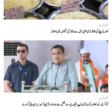
قومی خبریں
کھانے پینے کی 36 بڑی اشیاء میں سے 35 کی قیمتوں میں اضافہ
قومی خبریں
گڈکری کے خلاف آن لائن ڈیپ فیک پوسٹ فحش، جارحانہ اور توہین آمیز:بامبے ہائی کورٹ