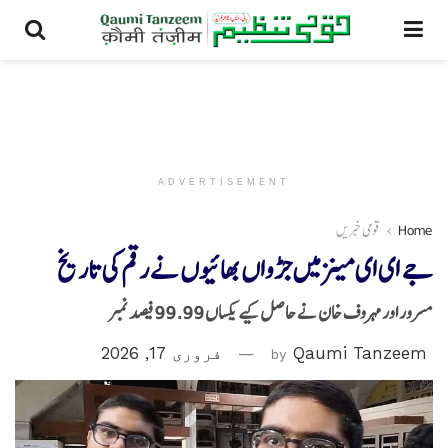
ADVERTISEMENT
Home
قومی خبریں
جے ای ای مینزمیں جڑواں بھائیوں نے رقم کی تاریخ
مسرور اور مہروف خان نے حاصل کیے یکساں 99.99 فیصد نمبر
Qaumi Tanzeem
by
فروری 17, 2026