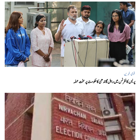
قومی خبریں
پریس کانفرنس میں راہل گاندھی کا حکومت پر سخت حملہ