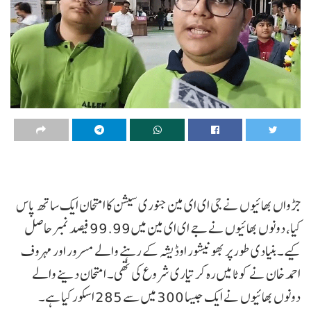
جڑواں بھائیوں نے جی ای ای مین جنوری سیشن کا امتحان ایک ساتھ پاس
کیا، دونوں بھائیوں نے جے ای ای مین میں 99.99 فیصد نمبر حاصل
کیے۔ بنیادی طور پر بھونیشور اوڈیشہ کے رہنے والے مسرور اور مہروف
احمد خان نے کوٹا میں رہ کر تیاری شروع کی تھی۔ امتحان دینے والے
دونوں بھائیوں نے ایک جیسا 300 میں سے 285 اسکور کیا ہے۔