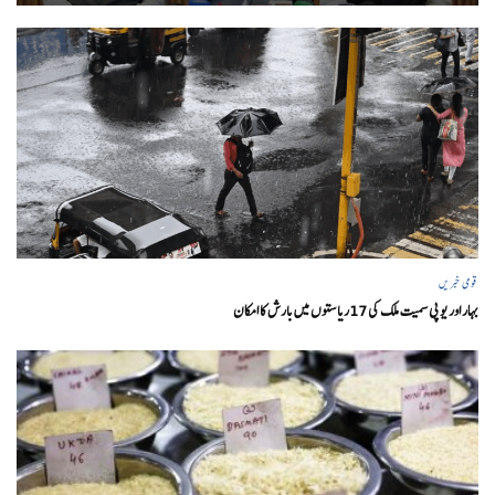
قومی خبریں
بہار اور یو پی سمیت ملک کی 17ریاستوں میں بارش کا امکان