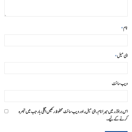
نام
*
ای میل
*
ویب‌ سائٹ
اس براؤزر میں میرا نام، ای میل، اور ویب سائٹ محفوظ رکھیں اگلی بار جب میں تبصرہ
کرنے کےلیے۔