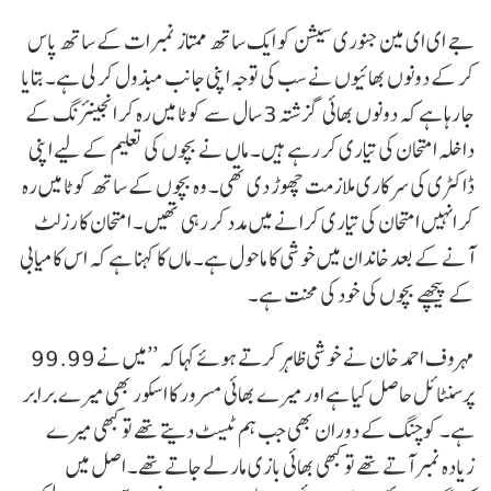
جے ای ای مین جنوری سیشن کو ایک ساتھ ممتاز نمبرات کے ساتھ پاس
کر کے دونوں بھائیوں نے سب کی توجہ اپنی جانب مبذول کر لی ہے۔ بتایا
جا رہا ہے کہ دونوں بھائی گزشتہ 3 سال سے کوٹا میں رہ کر انجینئرنگ کے
داخلہ امتحان کی تیاری کر رہے ہیں۔ ماں نے بچوں کی تعلیم کے لیے اپنی
ڈاکٹری کی سرکاری ملازمت چھوڑ دی تھی۔ وہ بچوں کے ساتھ کوٹا میں رہ
کر انہیں امتحان کی تیاری کرانے میں مدد کر رہی تھیں۔ امتحان کا رزلٹ
آنے کے بعد خاندان میں خوشی کا ماحول ہے۔ ماں کا کہنا ہے کہ اس کامیابی
کے پیچھے بچوں کی خود کی محنت ہے۔
مہروف احمد خان نے خوشی ظاہر کرتے ہوئے کہا کہ ’’میں نے 99.99
پرسنٹائل حاصل کیا ہے اور میرے بھائی مسرور کا اسکور بھی میرے برابر
ہے۔ کوچنگ کے دوران بھی جب ہم ٹیسٹ دیتے تھے تو کبھی میرے
زیادہ نمبر آتے تھے تو کبھی بھائی بازی مار لے جاتے تھے۔ اصل میں