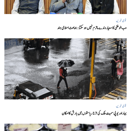
قومی خبریں
حب الوطنی کا معیار وندے ماترم نہیں ہو سکتا : جماعت اسلامی ہند
قومی خبریں
بہار اور یو پی سمیت ملک کی 17ریاستوں میں بارش کا امکان