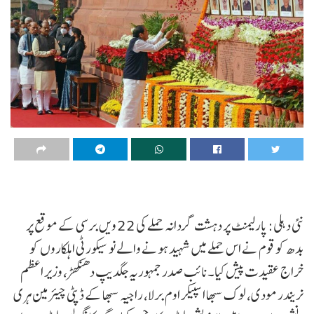
نئی دہلی: پارلیمنٹ پر دہشت گردانہ حملے کی 22 ویں برسی کے موقع پر
بدھ کو قوم نے اس حملے میں شہید ہونے والے نو سیکورٹی اہلکاروں کو
خراج عقیدت پیش کیا۔نائب صدر جمہوریہ جگدیپ دھنکھڑ، وزیر اعظم
نریندر مودی، لوک سبھا اسپیکر اوم برلا، راجیہ سبھا کے ڈپٹی چیئرمین ہری