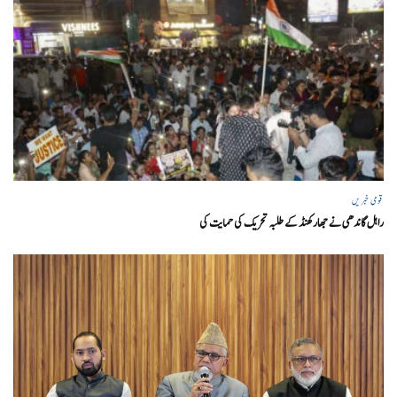
قومی خبریں
راہل گاندھی نے جھارکھنڈ کے طلبہ تحریک کی حمایت کی