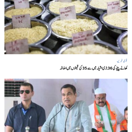
قومی خبریں
کھانے پینے کی 36 بڑی اشیاء میں سے 35 کی قیمتوں میں اضافہ