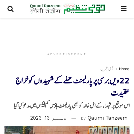
ADVERTISEMENT
Home
قومی خبریں
22 ویں برسی پرپارلیمنٹ حملے کےشہیدوں کوخراج
عقیدت
اس موقع پر شہداء کے اہل خانہ کو بھی پارلیمنٹ ہاؤس کمپلیکس میں مدعو کیا گیا
Qaumi Tanzeem
by
دسمبر 13, 2023