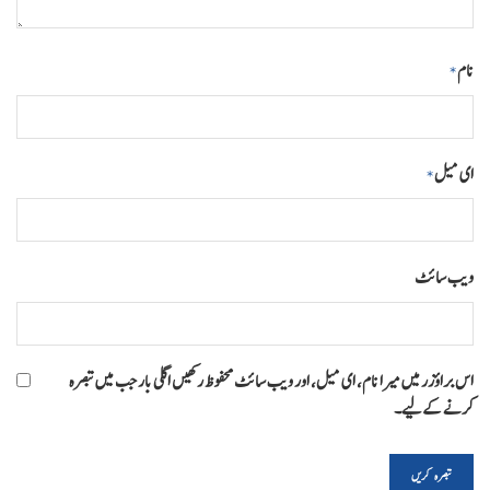
نام
*
ای میل
*
ویب‌ سائٹ
اس براؤزر میں میرا نام، ای میل، اور ویب سائٹ محفوظ رکھیں اگلی بار جب میں تبصرہ
کرنے کےلیے۔