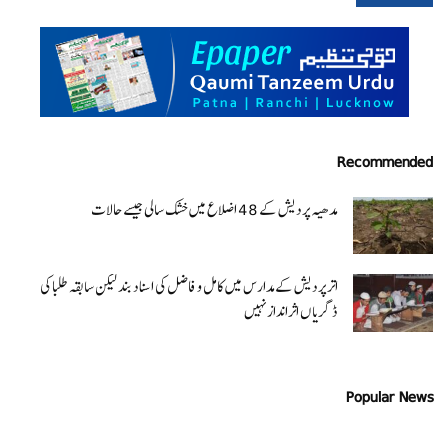
Recommended
مدھیہ پردیش کے 48 اضلاع میں خشک سالی جیسے حالات
اتر پردیش کےمدارس میں کامل و فاضل کی اسناد بند لیکن سابقہ طلبا کی
ڈگریا ں اثرانداز نہیں
Popular News