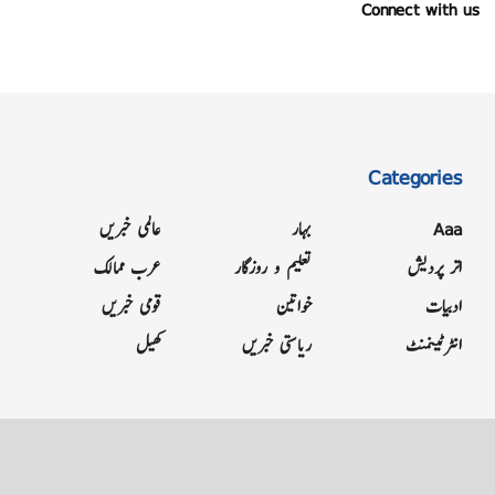
Connect with us
Categories
Aaa
بہار
عالمی خبریں
اتر پردیش
تعلیم و روزگار
عرب ممالک
ادبیات
خواتین
قومی خبریں
انٹرٹینمنٹ
ریاستی خبریں
کھیل
Grievance
Terms & Conditions
Advertise
About
Contact
Letter to Editor