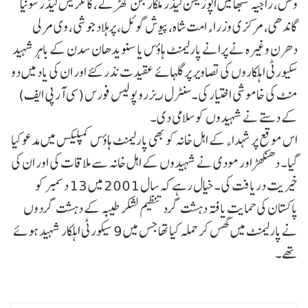
ونش، راجیہ سبھا میں اپوزیشن لیڈر ملکارجن کھڑگے، کانگریس لیڈر سونیا
گاندھی، مرکزی وزراء امت شاہ، پیوش گوئل، پرہلاد جوشی، وی مرلی
دھرن وغیرہ نے پرانے پارلیمنٹ ہاؤس یا سنویدھان سدن کے باہر شہید
سکیورٹی اہلکاروں کی تصاویر پر گلہائے عقیدت نذر کئے اور ان کی یاد میں دو
منٹ کی خاموشی اختیار کی۔سنٹرل ریزرو پولیس فورس (سی آر پی ایف)
کے دستے نے شہیدوں کو سلامی دی۔
اس موقع پر شہداء کے اہل خانہ کو بھی پارلیمنٹ ہاؤس کمپلیکس میں مدعو کیا
گیا۔ دھنکھڑ اور مودی نے شہیدوں کے اہل خانہ سے ملاقات کی اور ان کی
خیریت دریافت کی۔خیال رہے کہ سال 2001 میں 13 دسمبر کو
پاکستان کی حمایت یافتہ دہشت گرد تنظیم لشکر طیبہ کے دہشت گردوں
نے پارلیمنٹ میں گھس کر حملہ کیا تھا جس میں 9 سیکورٹی اہلکار شہید ہوئے
تھے۔