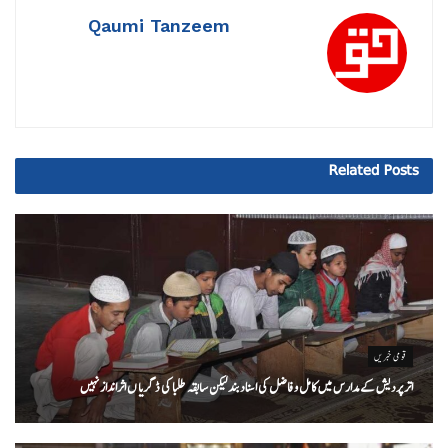
Qaumi Tanzeem
Related
Posts
قومی خبریں
اتر پردیش کےمدارس میں کامل و فاضل کی اسناد بند لیکن سابقہ طلبا کی ڈگریا ں اثرانداز نہیں