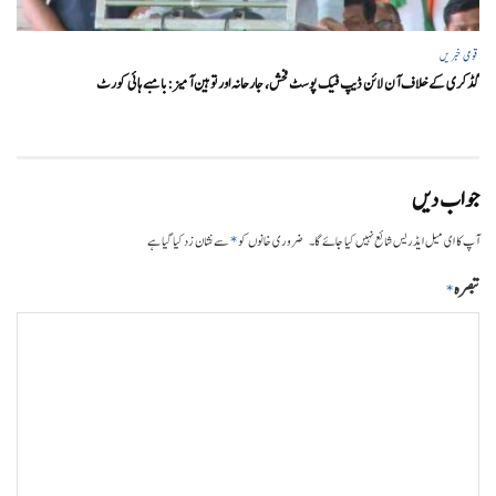
قومی خبریں
گڈکری کے خلاف آن لائن ڈیپ فیک پوسٹ فحش، جارحانہ اور توہین آمیز:بامبے ہائی کورٹ
جواب دیں
*
آپ کا ای میل ایڈریس شائع نہیں کیا جائے گا۔
ضروری خانوں کو
سے نشان زد کیا گیا ہے
تبصرہ
*