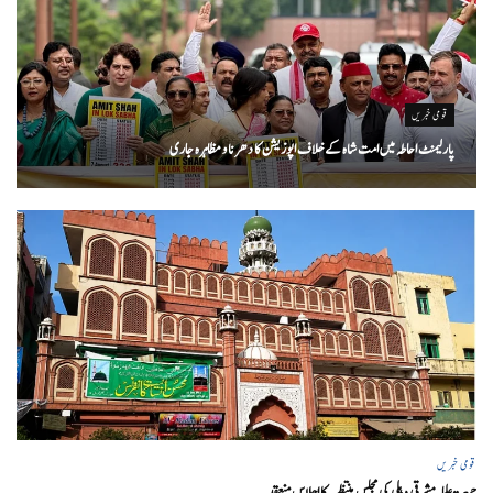
قومی خبریں
پارلیمنٹ احاطہ میں امت شاہ کے خلاف اپوزیشن کا دھرنا و مظاہرہ جاری
قومی خبریں
جمعیۃ علماء مشرقی دہلی کی مجلس منتظمہ کا اجلاس منعقد