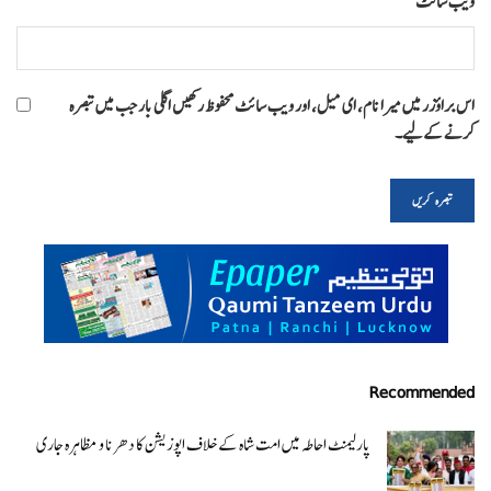
ویب‌ سائٹ
اس براؤزر میں میرا نام، ای میل، اور ویب سائٹ محفوظ رکھیں اگلی بار جب میں تبصرہ
کرنے کےلیے۔
Recommended
پارلیمنٹ احاطہ میں امت شاہ کے خلاف اپوزیشن کا دھرنا و مظاہرہ جاری