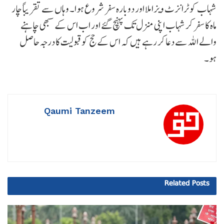
شہاب کو ٹرانزٹ ویزا ملا اور دوبارہ سفر شروع ہوا۔ وہاں سے تقریباً چار
ماہ کا سفر کر شہاب اپنی منزل تک پہنچ گئے اور اب اس کے سبھی چاہنے
والے اللہ سے دعا کر رہے ہیں کہ اس کے حج کو قبولیت کا درجہ حاصل
ہو۔
Qaumi Tanzeem
Related
Posts