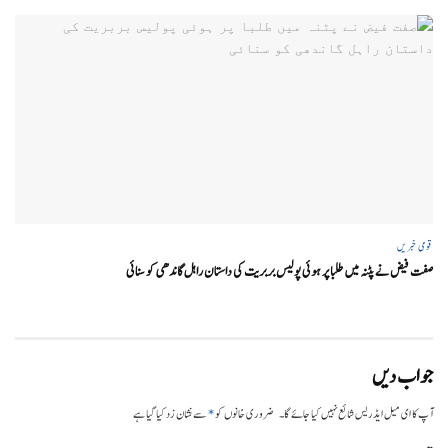
قومی خبریں
صفت فیض نے پٹنہ میں طلبا پر ہوئی پولیس بربریت کی داستان راہل گاندھی کو سنائی
جواب دیں
*
آپ کا ای میل ایڈریس شائع نہیں کیا جائے گا۔
ضروری خانوں کو
سے نشان زد کیا گیا ہے