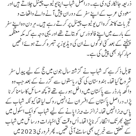
ذریعہ جانکاری دی ہے۔ دراصل شہاب اپنا یوٹیوب چینل چلاتے ہیں اور
سعودی عرب کے اپنے سفر کے دوران پیش آنے والے واقعات و
تجربات کا تذکرہ اس یوٹیوب چینل پر کرتے رہے ہیں۔ ہر دن وہ اپنے سفر
کے بارے میں اپنے فالووَرس کو بتاتے تھے اور یہی وجہ ہے کہ مکہ معظمہ
پہنچنے کے بعد کئی لوگوں نے ان کی ویڈیوز پر تبصرہ کرتے ہوئے انھیں
مبارکباد بھی پیش کی ہے۔
قابل ذکر ہے کہ شہاب نے گزشتہ سال جون میں حج کے لیے پیدل سفر
شروع کیا تھا۔ ہندوستان کی کئی ریاستوں سے گزرنے کے بعد جب وہ
واگھہ بارڈر سے پاکستان میں داخل ہو رہے تھے تو کچھ مسائل کا سامنا کرنا
پڑا۔ دراصل پاکستان کے افسران نے انہیں روک لیا تھا کیونکہ شہاب کے
پاس ویزا نہیں تھا۔ ٹرانزٹ ویزا پانے کے لیے شہاب کو ایک اسکول میں
مہینے بھر تک انتظار کرنا پڑا تھا۔ اُس وقت کئی اخبارات و رسائل میں شہاب
کے تعلق سے خبریں بھی سامنے آئی تھیں۔ پھر فروری 2023 میں