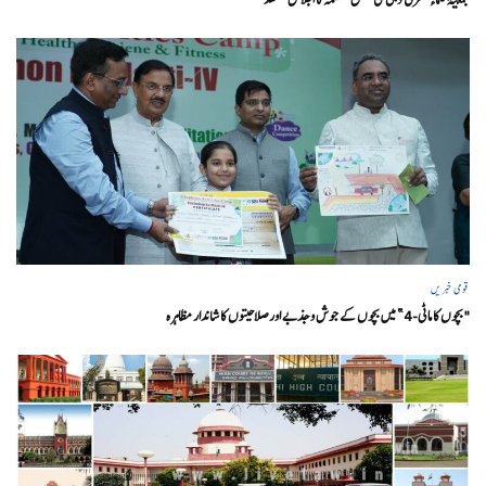
قومی خبریں
"بچوں کا ماٹی-4” میں بچوں کے جوش و جذبے اور صلاحیتوں کا شاندار مظاہرہ