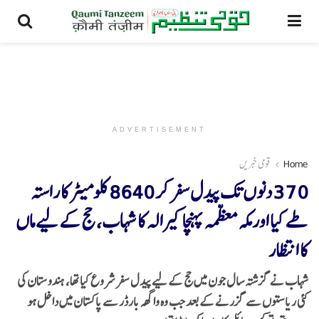
ADVERTISEMENT
Home
قومی خبریں
370 دنوں تک پیدل سفر کر 8640 کلومیٹر کا راستہ
طے کیا اور مکہ معظمہ پہنچا کیرالہ کا شہاب، حج کے لیے ماں
کا انتظار
شہاب نے گزشتہ سال جون میں حج کے لیے پیدل سفر شروع کیا تھا، ہندوستان کی
کئی ریاستوں سے گزرنے کے بعد جب وہ واگھہ بارڈر سے پاکستان میں داخل ہو