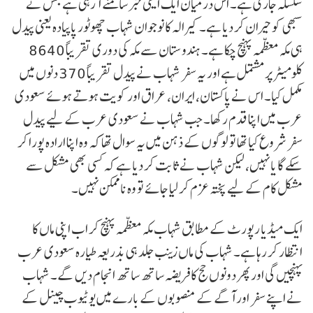
سلسلہ جاری ہے۔ اس درمیان ایک ایسی خبر سامنے آ رہی ہے جس نے
سبھی کو حیران کر دیا ہے۔ کیرالہ کا نوجوان شہاب چھوٹور پاپیادہ یعنی پیدل
ہی مکہ معظمہ پہنچ چکا ہے۔ ہندوستان سے مکہ کی دوری تقریباً 8640
کلومیٹر پر مشتمل ہے اور یہ سفر شہاب نے پیدل تقریباً 370 دنوں میں
مکمل کیا۔ اس نے پاکستان، ایران، عراق اور کویت ہوتے ہوئے سعودی
عرب میں اپنا قدم رکھا۔ جب شہاب نے سعودی عرب کے لیے پیدل
سفر شروع کیا تھا تو لوگوں کے ذہن میں یہ سوال تھا کہ وہ اپنا ارادہ پورا کر
سکے گا یا نہیں، لیکن شہاب نے ثابت کر دیا ہے کہ کسی بھی مشکل سے
مشکل کام کے لیے پختہ عزم کر لیا جائے تو وہ ناممکن نہیں۔
ایک میڈیا رپورٹ کے مطابق شہاب مکہ معظمہ پہنچ کر اب اپنی ماں کا
انتظار کر رہا ہے۔ شہاب کی ماں زینب جلد ہی بذریعہ طیارہ سعودی عرب
پہنچیں گی اور پھر دونوں حج کا فریضہ ساتھ ساتھ انجام دیں گے۔ شہاب
نے اپنے سفر اور آگے کے منصوبوں کے بارے میں یوٹیوب چینل کے