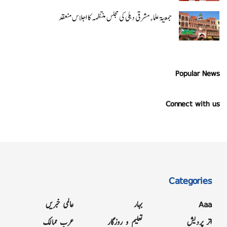
جمعیۃ علماء مشرقی دہلی کی مجلس منتظمہ کا اجلاس منعقد
Popular News
Connect with us
Categories
Aaa
بہار
عالمی خبریں
اتر پردیش
تعلیم و روزگار
عرب ممالک